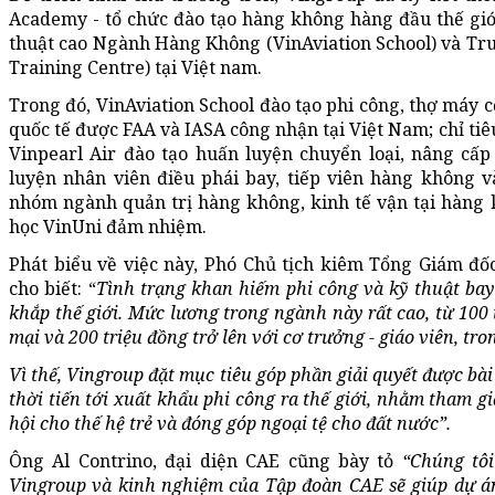
Academy - tổ chức đào tạo hàng không hàng đầu thế giớ
thuật cao Ngành Hàng Không (VinAviation School) và Tr
Training Centre) tại Việt nam.
Trong đó, VinAviation School đào tạo phi công, thợ máy 
quốc tế được FAA và IASA công nhận tại Việt Nam; chỉ tiê
Vinpearl Air đào tạo huấn luyện chuyển loại, nâng cấp
luyện nhân viên điều phái bay, tiếp viên hàng không 
nhóm ngành quản trị hàng không, kinh tế vận tại hàng 
học VinUni đảm nhiệm.
Phát biểu về việc này, Phó Chủ tịch kiêm Tổng Giám đ
cho biết: “
Tình trạng khan hiếm phi công và kỹ thuật bay
khắp thế giới. Mức lương trong ngành này rất cao, từ 100 
mại và 200 triệu đồng trở lên với cơ trưởng - giáo viên, tro
Vì thế, Vingroup đặt mục tiêu góp phần giải quyết được bà
thời tiến tới xuất khẩu phi công ra thế giới, nhằm tham gi
hội cho thế hệ trẻ và đóng góp ngoại tệ cho đất nước”.
Ông Al Contrino, đại diện CAE cũng bày tỏ
“Chúng tô
Vingroup và kinh nghiệm của Tập đoàn CAE sẽ giúp dự án