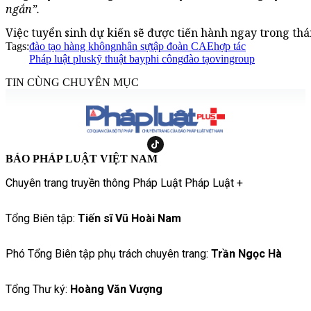
ngắn”.
Việc tuyển sinh dự kiến sẽ được tiến hành ngay trong thá
Tags:
đào tạo hàng không
nhân sự
tập đoàn CAE
hợp tác
Pháp luật plus
kỹ thuật bay
phi công
đào tạo
vingroup
TIN CÙNG CHUYÊN MỤC
BÁO PHÁP LUẬT VIỆT NAM
Chuyên trang truyền thông Pháp Luật Pháp Luật +
Tổng Biên tập:
Tiến sĩ Vũ Hoài Nam
Phó Tổng Biên tập phụ trách chuyên trang:
Trần Ngọc Hà
Tổng Thư ký:
Hoàng Văn Vượng