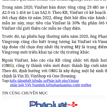
Trong năm 2020, VinFast bán được tổng cộng 29.485 xe ôt
A2.0 và 5.456 xe Lux SA2.0. Theo KB, VinFast có kế hoạc
ôtô chạy điện từ năm 2022, đồng thời bắt đầu vận hành 
mẫu xe này, mục tiêu của VinFast là 30% thị phần ôtô 
VinFast chỉ giới thiệu các mẫu xe chạy điện.
Trước đó, tại phiên họp thường niên năm 2020, ông Phạ
Vingroup cũng cho biết trong tương lai VinFast và Vin
tập đoàn chỉ chọn duy nhất thị trường Mỹ là trọng điểm.
Vingroup mới triển khai tại các thị trường khác.
Ngoài VinFast, báo cáo của KB cũng nhắc tới định h
(OMG), công ty thành viên mới được thành lập cuối năm
Theo đó, định hướng với OMG là xây dựng một hệ sinh t
chính là Vin ID, VinShop và One Housing.
Tags:
kiểu dáng
thiết kế
mẫu xe
Pháp luật plus
Vinfast
pháp luật Việt Nam
linh kiện
phapluatplus.vn
thị trường
TIN CÙNG CHUYÊN MỤC