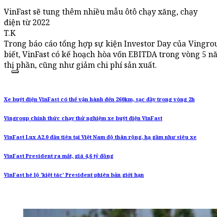
VinFast sẽ tung thêm nhiều mẫu ôtô chạy xăng, chạy
điện từ 2022
T.K
Trong báo cáo tổng hợp sự kiện Investor Day của Vingr
biết, VinFast có kế hoạch hòa vốn EBITDA trong vòng 5 nă
thị phần, cũng như giảm chi phí sản xuất.
Xe buýt điện VinFast có thể vận hành đến 260km, sạc đầy trong vòng 2h
Vingroup chính thức chạy thử nghiệm xe buýt điện VinFast
VinFast Lux A2.0 đầu tiên tại Việt Nam độ thân rộng, hạ gầm như siêu xe
VinFast President ra mắt, giá 4,6 tỷ đồng
VinFast hé lộ 'kiệt tác' President phiên bản giới hạn