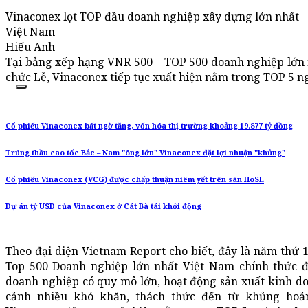
Vinaconex lọt TOP đầu doanh nghiệp xây dựng lớn nhất
Việt Nam
Hiếu Anh
Tại bảng xếp hạng VNR 500 – TOP 500 doanh nghiệp lớn 
chức Lễ, Vinaconex tiếp tục xuất hiện nằm trong TOP 5 n
Cổ phiếu Vinaconex bất ngờ tăng, vốn hóa thị trường khoảng 19.877 tỷ đồng
Trúng thầu cao tốc Bắc – Nam "ông lớn" Vinaconex đặt lợi nhuận "khủng"
Cổ phiếu Vinaconex (VCG) được chấp thuận niêm yết trên sàn HoSE
Dự án tỷ USD của Vinaconex ở Cát Bà tái khởi động
Theo đại diện Vietnam Report cho biết, đây là năm thứ 
Top 500 Doanh nghiệp lớn nhất Việt Nam chính thức 
doanh nghiệp có quy mô lớn, hoạt động sản xuất kinh d
cảnh nhiều khó khăn, thách thức đến từ khủng hoảng