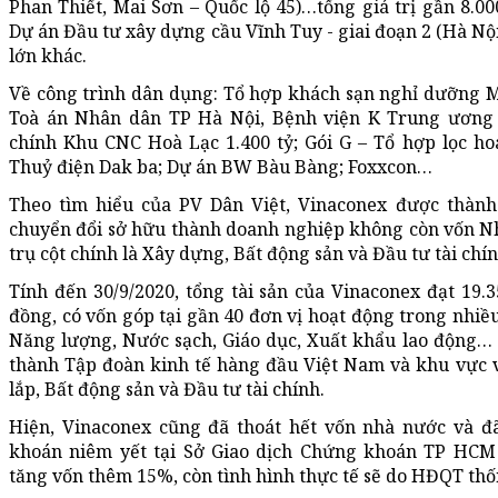
Phan Thiết, Mai Sơn – Quốc lộ 45)…tổng giá trị gần 8.00
Dự án Đầu tư xây dựng cầu Vĩnh Tuy - giai đoạn 2 (Hà Nộ
lớn khác.
Về công trình dân dụng: Tổ hợp khách sạn nghỉ dưỡng Mi
Toà án Nhân dân TP Hà Nội, Bệnh viện K Trung ương 
chính Khu CNC Hoà Lạc 1.400 tỷ; Gói G – Tổ hợp lọc h
Thuỷ điện Dak ba; Dự án BW Bàu Bàng; Foxxcon…
Theo tìm hiểu của PV Dân Việt, Vinaconex được thành
chuyển đổi sở hữu thành doanh nghiệp không còn vốn Nh
trụ cột chính là Xây dựng, Bất động sản và Đầu tư tài chín
Tính đến 30/9/2020, tổng tài sản của Vinaconex đạt 19.3
đồng, có vốn góp tại gần 40 đơn vị hoạt động trong nhiều
Năng lượng, Nước sạch, Giáo dục, Xuất khẩu lao động… 
thành Tập đoàn kinh tế hàng đầu Việt Nam và khu vực v
lắp, Bất động sản và Đầu tư tài chính.
Hiện, Vinaconex cũng đã thoát hết vốn nhà nước và đ
khoán niêm yết tại Sở Giao dịch Chứng khoán TP HCM 
tăng vốn thêm 15%, còn tình hình thực tế sẽ do HĐQT thố