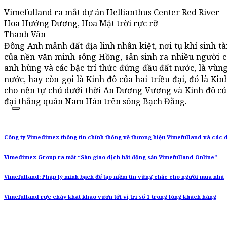
Vimefulland ra mắt dự án Hellianthus Center Red River
Hoa Hướng Dương, Hoa Mặt trời rực rỡ
Thanh Vân
Đông Anh mảnh đất địa linh nhân kiệt, nơi tụ khí sinh tài, 
của nền văn minh sông Hồng, sản sinh ra nhiều người 
anh hùng và các bậc trí thức đứng đầu đất nước, là vùng
nước, hay còn gọi là Kinh đô của hai triều đại, đó là K
cho nền tự chủ dưới thời An Dương Vương và Kinh đô củ
đại thắng quân Nam Hán trên sông Bạch Đằng.
Công ty Vimedimex thông tin chính thống về thương hiệu Vimefulland và các
Vimedimex Group ra mắt “Sàn giao dịch bất động sản Vimefulland Online”
Vimefulland: Pháp lý minh bạch để tạo niềm tin vững chắc cho người mua nhà
Vimefulland rực cháy khát khao vươn tới vị trí số 1 trong lòng khách hàng