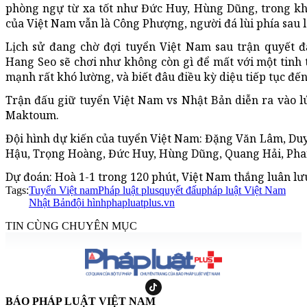
phòng ngự từ xa tốt như Đức Huy, Hùng Dũng, trong kh
của Việt Nam vẫn là Công Phượng, người đá lùi phía sau 
Lịch sử đang chờ đợi tuyển Việt Nam sau trận quyết đ
Hang Seo sẽ chơi như không còn gì để mất với một tinh 
mạnh rất khó lường, và biết đâu điều kỳ diệu tiếp tục đế
Trận đấu giữ tuyển Việt Nam vs Nhật Bản diễn ra vào lú
Maktoum.
Đội hình dự kiến của tuyển Việt Nam: Đặng Văn Lâm, Du
Hậu, Trọng Hoàng, Đức Huy, Hùng Dũng, Quang Hải, Pha
Dự đoán: Hoà 1-1 trong 120 phút, Việt Nam thắng luân lư
Tags:
Tuyển Việt nam
Pháp luật plus
quyết đấu
pháp luật Việt Nam
Nhật Bản
đội hình
phapluatplus.vn
TIN CÙNG CHUYÊN MỤC
BÁO PHÁP LUẬT VIỆT NAM