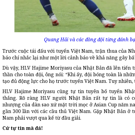
Quang Hải và các đồng đội từng đánh bạ
Trước cuộc tái đấu với tuyển Việt Nam, trận thua của Nh
báo chí nhắc lại như một lời cảnh báo về khả năng gây bấ
Dù vậy, HLV Hajime Moriyasu của Nhật Bản đã lên tiến tr
thần cho toàn đội, ông nói: “Khi ấy, đội bóng toàn là nhữ
tạo đủ động lực cho họ trước tuyển Việt Nam. Tuy nhiên, 
HLV Hajime Moriyasu cũng tự tin tuyên bố tuyển Nhật
thắng. Rõ ràng HLV người Nhật Bản rất tự tin là có c
nhượng của dàn sao xứ mặt trời mọc ở Asian Cup năm nay 
gần 300 lần với các cầu thủ Việt Nam. Gặp Nhật Bản ở tứ
Nam phải vượt qua kể từ đầu giải.
Cứ tự tin mà đá!