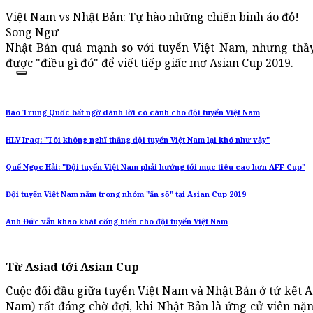
Việt Nam vs Nhật Bản: Tự hào những chiến binh áo đỏ!
Song Ngư
Nhật Bản quá mạnh so với tuyển Việt Nam, nhưng thầ
được "điều gì đó" để viết tiếp giấc mơ Asian Cup 2019.
Báo Trung Quốc bất ngờ dành lời có cánh cho đội tuyển Việt Nam
HLV Iraq: "Tôi không nghĩ thắng đội tuyển Việt Nam lại khó như vậy"
Quế Ngọc Hải: "Đội tuyển Việt Nam phải hướng tới mục tiêu cao hơn AFF Cup"
Đội tuyển Việt Nam nằm trong nhóm "ẩn số" tại Asian Cup 2019
Anh Đức vẫn khao khát cống hiến cho đội tuyển Việt Nam
Từ Asiad tới Asian Cup
Cuộc đối đầu giữa tuyển Việt Nam và Nhật Bản ở tứ kết As
Nam) rất đáng chờ đợi, khi Nhật Bản là ứng cử viên nặ