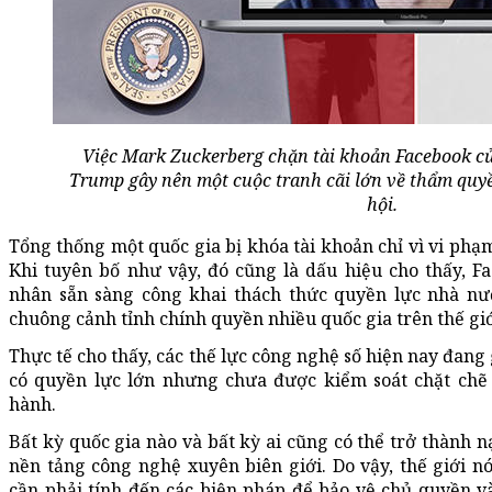
Việc Mark Zuckerberg chặn tài khoản Facebook c
Trump gây nên một cuộc tranh cãi lớn về thẩm quy
hội.
Tổng thống một quốc gia bị khóa tài khoản chỉ vì vi phạ
Khi tuyên bố như vậy, đó cũng là dấu hiệu cho thấy, F
nhân sẵn sàng công khai thách thức quyền lực nhà nướ
chuông cảnh tỉnh chính quyền nhiều quốc gia trên thế giớ
Thực tế cho thấy, các thế lực công nghệ số hiện nay đan
có quyền lực lớn nhưng chưa được kiểm soát chặt chẽ
hành.
Bất kỳ quốc gia nào và bất kỳ ai cũng có thể trở thành n
nền tảng công nghệ xuyên biên giới. Do vậy, thế giới n
cần phải tính đến các biện pháp để bảo vệ chủ quyền v