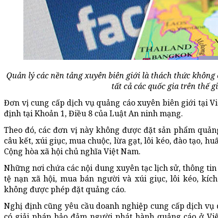
Quản lý các nền tảng xuyên biên giới là thách thức không 
tất cả các quốc gia trên thế gi
Đơn vị cung cấp dịch vụ quảng cáo xuyên biên giới tại V
định tại Khoản 1, Điều 8 của Luật An ninh mạng.
Theo đó, các đơn vị này không được đặt sản phẩm quảng 
câu kết, xúi giục, mua chuộc, lừa gạt, lôi kéo, đào tạo,
Cộng hòa xã hội chủ nghĩa Việt Nam.
Những nơi chứa các nội dung xuyên tạc lịch sử, thông tin
tệ nạn xã hội, mua bán người và xúi giục, lôi kéo, kí
không được phép đặt quảng cáo.
Nghị định cũng yêu cầu doanh nghiệp cung cấp dịch vụ 
có giải pháp bảo đảm người phát hành quảng cáo ở Vi