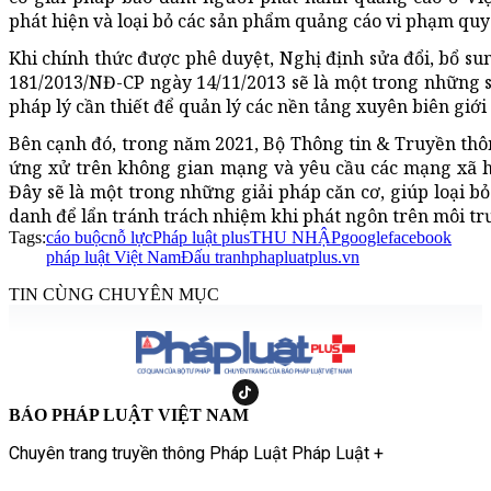
phát hiện và loại bỏ các sản phẩm quảng cáo vi phạm quy
Khi chính thức được phê duyệt, Nghị định sửa đổi, bổ su
181/2013/NĐ-CP ngày 14/11/2013 sẽ là một trong những s
pháp lý cần thiết để quản lý các nền tảng xuyên biên giớ
Bên cạnh đó, trong năm 2021, Bộ Thông tin & Truyền thô
ứng xử trên không gian mạng và yêu cầu các mạng xã h
Đây sẽ là một trong những giải pháp căn cơ, giúp loại b
danh để lẩn tránh trách nhiệm khi phát ngôn trên môi t
Tags:
cáo buộc
nỗ lực
Pháp luật plus
THU NHẬP
google
facebook
pháp luật Việt Nam
Đấu tranh
phapluatplus.vn
TIN CÙNG CHUYÊN MỤC
BÁO PHÁP LUẬT VIỆT NAM
Chuyên trang truyền thông Pháp Luật Pháp Luật +