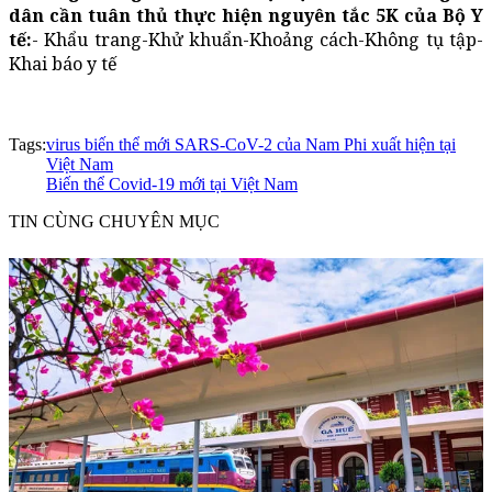
dân cần tuân thủ thực hiện nguyên tắc 5K của Bộ Y
tế:
- Khẩu trang-Khử khuẩn-Khoảng cách-Không tụ tập-
Khai báo y tế
Tags:
virus biến thể mới SARS-CoV-2 của Nam Phi xuất hiện tại
Việt Nam
Biến thể Covid-19 mới tại Việt Nam
TIN CÙNG CHUYÊN MỤC