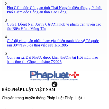
2
Phó Giám đốc Công an tỉnh Thái Nguyên điều động giữ chức
Phó Giám đốc Công an tỉnh Cao Bằng
3
CSGT Đồng Nai: Xử lý 6 trường hợp vi phạm trên tuyến cao
tốc Biên Hòa - Vũng Tàu
4
Chế độ cho quân nhân tham gia chiến tranh bảo vệ Tổ quốc
sau 30/4/1975 đã thôi việc sau 1/1/1995
5
Công an xã Đại Phước được khen thưởng tại Hội nghị giao
ban công tác Công an tháng 7/2026
BÁO PHÁP LUẬT VIỆT NAM
Chuyên trang truyền thông Pháp Luật Pháp Luật +