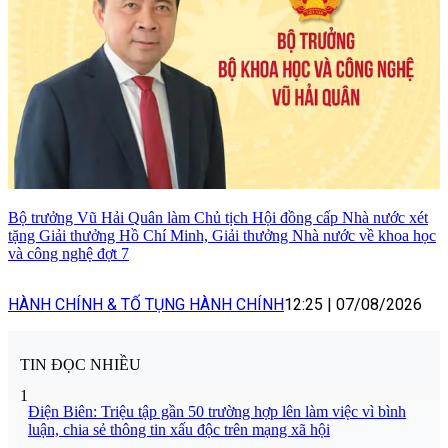
Bộ trưởng Vũ Hải Quân làm Chủ tịch Hội đồng cấp Nhà nước xét
tặng Giải thưởng Hồ Chí Minh, Giải thưởng Nhà nước về khoa học
và công nghệ đợt 7
HÀNH CHÍNH & TỐ TỤNG HÀNH CHÍNH
12:25
|
07/08/2026
TIN ĐỌC NHIỀU
1
Điện Biên: Triệu tập gần 50 trường hợp lên làm việc vì bình
luận, chia sẻ thông tin xấu độc trên mạng xã hội