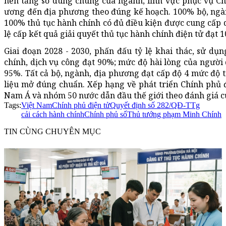
nền tảng số dùng chung của ngành, lĩnh vực phục vụ C
ương đến địa phương theo đúng kế hoạch. 100% bộ, ngàn
100% thủ tục hành chính có đủ điều kiện được cung cấp d
lệ cấp kết quả giải quyết thủ tục hành chính điện tử đạt 
Giai đoạn 2028 - 2030, phấn đấu tỷ lệ khai thác, sử dụn
chính, dịch vụ công đạt 90%; mức độ hài lòng của người 
95%. Tất cả bộ, ngành, địa phương đạt cấp độ 4 mức độ 
liệu mở đúng chuẩn. Xếp hạng về phát triển Chính phủ
Nam Á và nhóm 50 nước dẫn đầu thế giới theo đánh giá c
Tags:
Việt Nam
Chính phủ điện tử
Quyết định số 282/QĐ-TTg
cải cách hành chính
Chính phủ số
Thủ tướng phạm Minh Chính
TIN CÙNG CHUYÊN MỤC