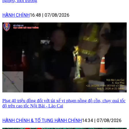
nghiệp, môi trường
HÀNH CHÍNH
16:48
|
07/08/2026
Phạt 40 triệu đồng đối với tài xế vi phạm nồng độ cồn, chạy quá tốc
độ trên cao tốc Nội Bài - Lào Cai
HÀNH CHÍNH & TỐ TỤNG HÀNH CHÍNH
14:34
|
07/08/2026