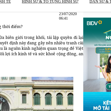
NH TẾ
HÌNH SỰ & TỐ TỤNG HÌNH SỰ
DÂN SỰ & 
23/07/2020
06:41
g thời điểm?
 biên giới trong khối, tái lập quyền đi lại
quyết định này đang gây nên nhiều tranh cãi
Âu là nguồn kinh nghiệm quan trọng để Việt
i lợi ích kinh tế và sức khoẻ cộng đồng, an