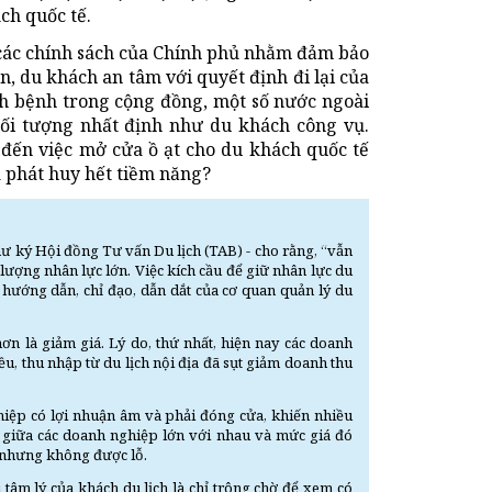
ịch quốc tế.
y các chính sách của Chính phủ nhằm đảm bảo
n, du khách an tâm với quyết định đi lại của
ịch bệnh trong cộng đồng, một số nước ngoài
ối tượng nhất định như du khách công vụ.
 đến việc mở cửa ồ ạt cho du khách quốc tế
a phát huy hết tiềm năng?
ư ký Hội đồng Tư vấn Du lịch (TAB) - cho rằng, “vẫn
 lượng nhân lực lớn. Việc kích cầu để giữ nhân lực du
sự hướng dẫn, chỉ đạo, dẫn dắt của cơ quan quản lý du
hơn là giảm giá. Lý do, thứ nhất, hiện nay các doanh
ều, thu nhập từ du lịch nội địa đã sụt giảm doanh thu
ghiệp có lợi nhuận âm và phải đóng cửa, khiến nhiều
c giữa các doanh nghiệp lớn với nhau và mức giá đó
 nhưng không được lỗ.
i tâm lý của khách du lịch là chỉ trông chờ để xem có