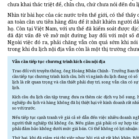
chưa khai thác triệt để, chỉn chu, chứ chưa nói đến du l
Nhìn từ bài học của các nước trên thế giới, có thể thấ
an toàn cần ưu tiên hàng đầu để ít nhất khiến người dâ
họ. Còn tại Việt Nam, với ưu thế đã kiểm soát được d
đã đặt vấn đề về mở một đường bay đối với một số đ
Ngoài việc đó ra, phải chăng vẫn còn quá sớm khi nói
trong khi du lịch nội địa vẫn còn là một thị trường chư
Vẫn cần tiếp tục chương trình kích cầu nội địa
Trao đổi với truyền thông, ông Hoàng Nhân Chính - Trưởng Ban th
cần tiếp tục chương trình kích cầu, bởi vì ngành du lịch đang có số
lịch là rất quan trọng và cần thiết phải duy trì, song vẫn cần có 
lịch.
Kích cầu du lịch cần tập trung đưa ra thêm các dịch vụ bổ sung, 
nghiệp du lịch và hàng không đã bị thiệt hại về kinh doanh rất nhi
so với trước.
Nếu tiếp tục cạnh tranh về giá cả sẽ dẫn đến việc nhiều doanh n
người thất nghiệp thì không ổn. Nếu giảm giá phải có sự hợp tá
phải đảm bảo không dưới mức giá bán. Có thể không có lợi nhuận
Thứ hai, khi đã giảm giá thì việc phục hồi giá sẽ rất khó khăn. Bở