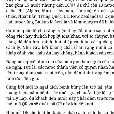
bao gồm 15 nước nhưng đến 16/07 đã chỉ còn 13 nước
châu Phi (Algéri, Maroc, Rwanda, Tunisia), 6 quốc 
Quốc, Nhật Bản, Trung Quốc, Úc, New Zealand) và 2 qu
hai nước vùng Balkan là Serbia và Montenegro đã bị lo
Cư dân quốc tế cho rằng, việc thay đổi danh sách như
công việc hay du lịch hợp lý. Mặt khác, với số chuyến 
hàng để đến lượt mình, khi nhập cảnh tại các quốc g
cách ly. Như vậy, bởi không chắc chắn rằng mình có
nhập cảnh vào châu Âu hay không, hành khách vẫn còn 
Đáng nói, quyết định mở cửa biên giới bên ngoài của L
đề nghị. Tức là, các nước thành viên có quyền nhận 
tên trong danh sách nói trên, dẫn đến tình trạng “mạ
từ trước đến giờ.
Cũng bởi mối lo ngại dịch bệnh bùng lên trở lại, tâm
mang theo mầm bệnh, các quốc gia châu Âu bộc lộ sự “
tại Hy Lạp, du khách đến nước này phải điền trước mộ
một mã QR và sẽ quét mã QR này khi đến nơi.
Nếu mã QR cho biết họ không phải cách ly thì họ có t