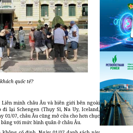
 khách quốc tế?
n Liên minh châu Âu và biên giới bên ngoài
đi lại Schengen (Thụy Sĩ, Na Uy, Iceland,
gày 01/07, châu Âu cũng mở cửa cho hơn chục
g bằng với mức bình quân ở châu Âu.
 không cố định. Ngày 01/07 danh sách này