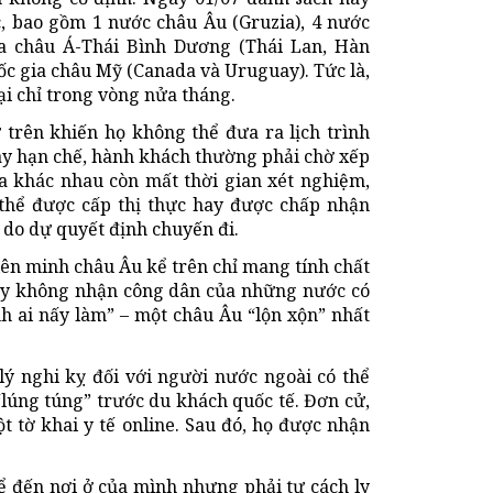
, bao gồm 1 nước châu Âu (Gruzia), 4 nước
gia châu Á-Thái Bình Dương (Thái Lan, Hàn
ốc gia châu Mỹ (Canada và Uruguay). Tức là,
ại chỉ trong vòng nửa tháng.
 trên khiến họ không thể đưa ra lịch trình
bay hạn chế, hành khách thường phải chờ xếp
ia khác nhau còn mất thời gian xét nghiệm,
 thể được cấp thị thực hay được chấp nhận
do dự quyết định chuyến đi.
iên minh châu Âu kể trên chỉ mang tính chất
hay không nhận công dân của những nước có
nh ai nấy làm” – một châu Âu “lộn xộn” nhất
 lý nghi kỵ đối với người nước ngoài có thể
lúng túng” trước du khách quốc tế. Đơn cử,
t tờ khai y tế online. Sau đó, họ được nhận
hể đến nơi ở của mình nhưng phải tự cách ly