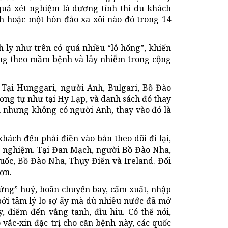
quả xét nghiệm là dương tính thì du khách
h hoặc một hòn đảo xa xôi nào đó trong 14
 ly như trên có quá nhiều “lỗ hổng”, khiến
ng theo mầm bệnh và lây nhiễm trong cộng
Tại Hunggari, người Anh, Bulgari, Bồ Đào
ơng tự như tại Hy Lạp, và danh sách đó thay
ên nhưng không có người Anh, thay vào đó là
khách đến phải điền vào bản theo dõi đi lại,
 nghiệm. Tại Đan Mạch, người Bồ Đào Nha,
uốc, Bồ Đào Nha, Thụy Điển và Ireland. Đối
ơn.
hứng” huỷ, hoãn chuyến bay, cấm xuất, nhập
ởi tâm lý lo sợ ấy mà dù nhiều nước đã mở
, điểm đến vắng tanh, đìu hiu. Có thể nói,
 vắc-xin đặc trị cho căn bệnh này, các quốc