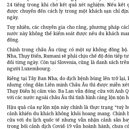
24 tiếng trong khi chờ kết quả xét nghiệm. Nếu kết 
được chuyển đến cách ly trong một khách sạn chỉ địn
ngày.
Tuy nhiên, các chuyên gia cho rằng, phương pháp cách
nước này không thể kiểm soát được nếu du khách ma
đồng.
Chính trong châu Âu cũng có một sự không đồng bộ. 
Nha, Thụy Điển, Rumani sẽ phải chịu chế độ đón tiếp tư
đổi từng ngày. Còn tại Slovenia, cũng là danh sách tr
người Luxembourg.
Riêng tại Tây Ban Nha, do dịch bệnh bùng lên trở lại, 
nhưng công dân Liên minh Châu Âu thì được miễn xét
Thụy Điển bị cấm vào. Ba Lan vẫn đóng cửa với Anh Q
với các nước ngoài châu Âu thì tình hình càng lộn xộn h
Hậu quả của sự lộn xộn này chính là thực trạng “tuỳ 
cảnh khiến du khách không khỏi hoang mang. Chính b
cửa với du lịch quốc tế nhưng vẫn nhận cảnh sân bay
trong bối cảnh dịch Covid-19 vẫn hoành hành, chưa có