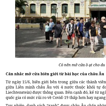
Có nên mở cửa ồ ạt cho du
Cân nhắc mở cửa biên giới từ bài học của châu Âu
Từ ngày 15/6, biên giới bên trong giữa các thành viê
giữa Liên minh châu Âu với 4 nước thuộc khối tự do 
Liechtenstein) được thông quan. Bên cạnh đó, kể từ n
quốc gia có mức rủi ro về Covid-19 thấp hơn hay ngan
Tuy nhiên, danh sách “xanh” được châu Âu chấp nhận