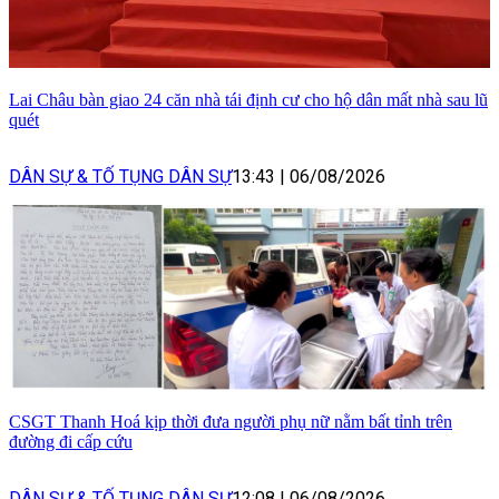
Lai Châu bàn giao 24 căn nhà tái định cư cho hộ dân mất nhà sau lũ
quét
DÂN SỰ & TỐ TỤNG DÂN SỰ
13:43
|
06/08/2026
CSGT Thanh Hoá kịp thời đưa người phụ nữ nằm bất tỉnh trên
đường đi cấp cứu
DÂN SỰ & TỐ TỤNG DÂN SỰ
12:08
|
06/08/2026