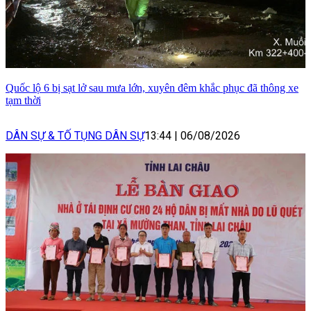
Quốc lộ 6 bị sạt lở sau mưa lớn, xuyên đêm khắc phục đã thông xe
tạm thời
DÂN SỰ & TỐ TỤNG DÂN SỰ
13:44
|
06/08/2026