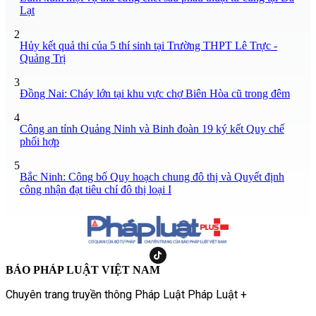
Lạt
2
Hủy kết quả thi của 5 thí sinh tại Trường THPT Lê Trực -
Quảng Trị
3
Đồng Nai: Cháy lớn tại khu vực chợ Biên Hòa cũ trong đêm
4
Công an tỉnh Quảng Ninh và Binh đoàn 19 ký kết Quy chế
phối hợp
5
Bắc Ninh: Công bố Quy hoạch chung đô thị và Quyết định
công nhận đạt tiêu chí đô thị loại I
BÁO PHÁP LUẬT VIỆT NAM
Chuyên trang truyền thông Pháp Luật Pháp Luật +