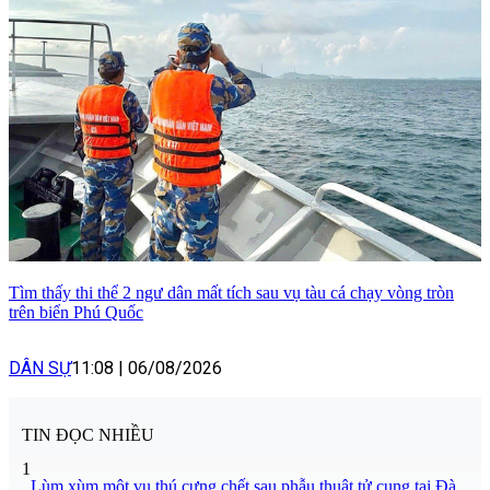
Tìm thấy thi thể 2 ngư dân mất tích sau vụ tàu cá chạy vòng tròn
trên biển Phú Quốc
DÂN SỰ
11:08
|
06/08/2026
TIN ĐỌC NHIỀU
1
Lùm xùm một vụ thú cưng chết sau phẫu thuật tử cung tại Đà