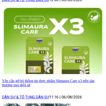
Yêu cầu gỡ bỏ thông tin thực phẩm Slimaura Care x3 trên sàn
thương mại điện tử
DÂN SỰ & TỐ TỤNG DÂN SỰ
11:16
|
06/08/2026