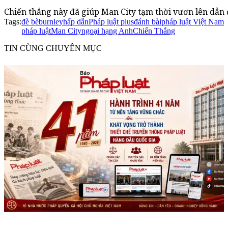
Chiến thắng này đã giúp Man City tạm thời vươn lên dẫn đ
Tags:
đè bè
burnley
hấp dẫn
Pháp luật plus
đánh bài
pháp luật Việt Nam
pháp luật
Man City
ngoại hạng Anh
Chiến Thắng
TIN CÙNG CHUYÊN MỤC