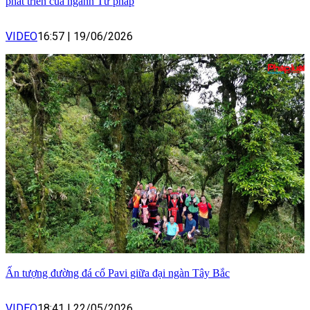
phát triển của ngành Tư pháp
VIDEO
16:57
|
19/06/2026
Ấn tượng đường đá cổ Pavi giữa đại ngàn Tây Bắc
VIDEO
18:41
|
22/05/2026