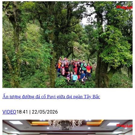
Ấn tượng đường đá cổ Pavi giữa đại ngàn Tây Bắc
VIDEO
18:41
|
22/05/2026