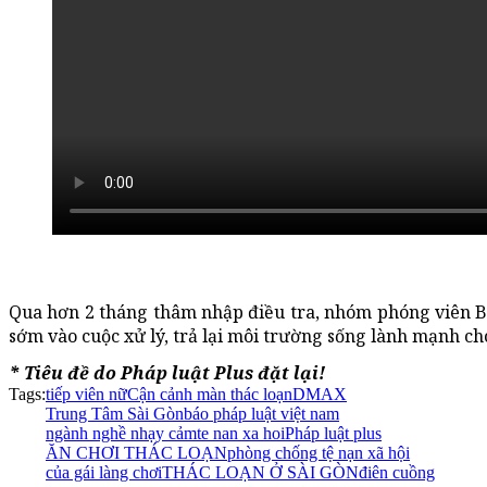
Qua hơn 2 tháng thâm nhập điều tra, nhóm phóng viên Bá
sớm vào cuộc xử lý, trả lại môi trường sống lành mạnh c
* Tiêu đề do Pháp luật Plus đặt lại!
Tags:
tiếp viên nữ
Cận cảnh màn thác loạn
DMAX
Trung Tâm Sài Gòn
báo pháp luật việt nam
ngành nghề nhạy cảm
te nan xa hoi
Pháp luật plus
ĂN CHƠI THÁC LOẠN
phòng chống tệ nạn xã hội
của gái làng chơi
THÁC LOẠN Ở SÀI GÒN
điên cuồng