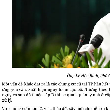
Ông Lê Hòa Bình, Phó 
Một vấn đề khác đặt ra là các chung cư cũ tại TP hầu hết
ứng yêu cầu, xuất hiện nguy hiểm cục bộ. Nhưng theo 
nguy cơ sụp đổ thuộc cấp D thì cơ quan quản lý nhà ở cấ
xử lý.
Với chung cư nhóm C, việc tháo dỡ, xây mới chỉ diễn ra k