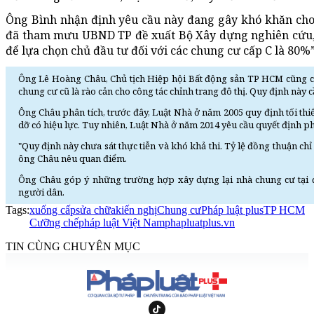
Ông Bình nhận định yêu cầu này đang gây khó khăn cho c
đã tham mưu UBND TP đề xuất Bộ Xây dựng nghiên cứu, b
để lựa chọn chủ đầu tư đối với các chung cư cấp C là 80%”
Ông Lê Hoàng Châu, Chủ tịch Hiệp hội Bất động sản TP HCM cũng ch
chung cư cũ là rào cản cho công tác chỉnh trang đô thị. Quy định này c
Ông Châu phân tích, trước đây, Luật Nhà ở năm 2005 quy định tối thi
dỡ có hiệu lực. Tuy nhiên, Luật Nhà ở năm 2014 yêu cầu quyết định p
"Quy định này chưa sát thực tiễn và khó khả thi. Tỷ lệ đồng thuận chỉ 
ông Châu nêu quan điểm.
Ông Châu góp ý những trường hợp xây dựng lại nhà chung cư tại địa
người dân.
Tags:
xuống cấp
sửa chữa
kiến nghị
Chung cư
Pháp luật plus
TP HCM
Cưỡng chế
pháp luật Việt Nam
phapluatplus.vn
TIN CÙNG CHUYÊN MỤC