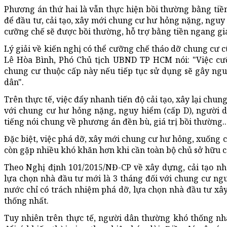
Phương án thứ hai là vẫn thực hiện bồi thường bằng tiề
để đầu tư, cải tạo, xây mới chung cư hư hỏng nặng, nguy
cưỡng chế sẽ được bồi thường, hỗ trợ bằng tiền ngang giá
Lý giải về kiến nghị có thể cưỡng chế tháo dỡ chung cư c
Lê Hòa Bình, Phó Chủ tịch UBND TP HCM nói: "Việc cưỡ
chung cư thuộc cấp này nếu tiếp tục sử dụng sẽ gây ngu
dân".
Trên thực tế, việc đẩy nhanh tiến độ cải tạo, xây lại chun
với chung cư hư hỏng nặng, nguy hiểm (cấp D), người 
tiếng nói chung về phương án đền bù, giá trị bồi thường..
Đặc biệt, việc phá dỡ, xây mới chung cư hư hỏng, xuống 
còn gặp nhiều khó khăn hơn khi cần toàn bộ chủ sở hữu 
Theo Nghị định 101/2015/NĐ-CP về xây dựng, cải tạo nh
lựa chọn nhà đầu tư mới là 3 tháng đối với chung cư ng
nước chỉ có trách nhiệm phá dỡ, lựa chọn nhà đầu tư xâ
thống nhất.
Tuy nhiên trên thực tế, người dân thường khó thống nhấ