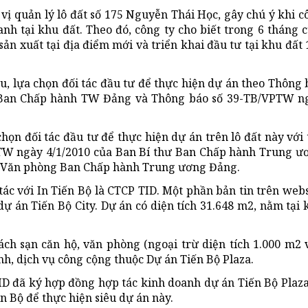
ị quản lý lô đất số 175 Nguyễn Thái Học, gây chú ý khi c
nh tại khu đất. Theo đó, công ty cho biết trong 6 tháng c
sản xuất tại địa điểm mới và triển khai đầu tư tại khu đất 
u, lựa chọn đối tác đầu tư để thực hiện dự án theo Thông 
ư Ban Chấp hành TW Đảng và Thông báo số 39-TB/VPTW n
họn đối tác đầu tư để thực hiện dự án trên lô đất này với 
B/TW ngày 4/1/2010 của Ban Bí thư Ban Chấp hành Trung ư
a Văn phòng Ban Chấp hành Trung ương Đảng.
tác với In Tiến Bộ là CTCP TID. Một phần bản tin trên webs
ự án Tiến Bộ City. Dự án có diện tích 31.648 m2, nằm tại 
ách sạn căn hộ, văn phòng (ngoại trừ diện tích 1.000 m2 
h, dịch vụ công cộng thuộc Dự án Tiến Bộ Plaza.
ID đã ký hợp đồng hợp tác kinh doanh dự án Tiến Bộ Plaza
ến Bộ để thực hiện siêu dự án này.