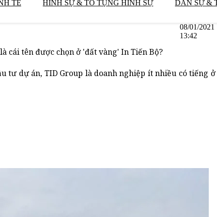
NH TẾ
HÌNH SỰ & TỐ TỤNG HÌNH SỰ
DÂN SỰ & 
08/01/2021
13:42
 cái tên được chọn ở 'đất vàng' In Tiến Bộ?
đầu tư dự án, TID Group là doanh nghiệp ít nhiều có tiếng ở