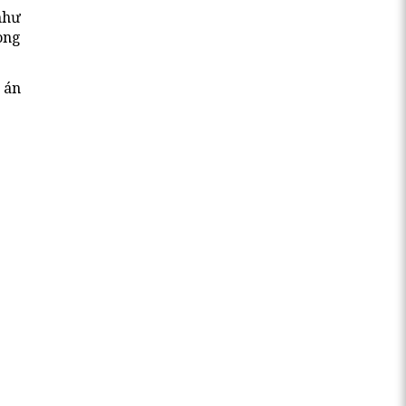
như
ong
 án