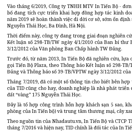
Vào tháng 6/2019, Công ty TNHH MTV In Tiến Bộ - đơn v
bố đang tích cực triển khai hợp đồng hợp tác kinh doa
năm 2019 sẽ hoàn thành việc di dời cơ sở, sớm ổn định 
Nguyễn Thái Học, Ba Đình, Hà Nội.
Thời điểm này, công ty đang trong giai đoạn nghiên cứ
Kết luận số 298-TB/TW ngày 4/1/2010 của Ban bí th
3/12/2012 của Văn phòng Ban Chấp hành TW Đảng.
Trước đó, từ năm 2013, In Tiến Bộ đã nghiên cứu, lựa c
gọi Tiến Bộ Plaza, theo Thông báo Kết luận số 298-T
Đảng và Thông báo số 39-TB/VPTW ngày 3/12/2012 củ
Tháng 7/2019, đã có một số thông tin cho biết bên hợp 
của TID cũng cho hay, doanh nghiệp là nhà phát triển d
đất “vàng” 175 Nguyễn Thái Học.
Đây là tổ hợp công trình hỗn hợp khách sạn 5 sao, kh
phòng của In Tiến bộ) và trung tâm thương mại, cây xan
Theo nguồn tin của Nhadautu.vn, In Tiến Bộ và CTCP T
tháng 7/2016 và hiện nay, TID chính là đối tác của In Ti