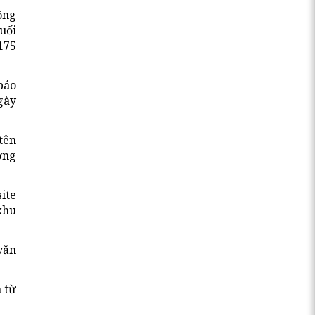
ông
uối
175
báo
gày
tên
ơng
ite
khu
văn
 từ