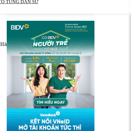
TỐ TỤNG DÂN SỰ
 Hà