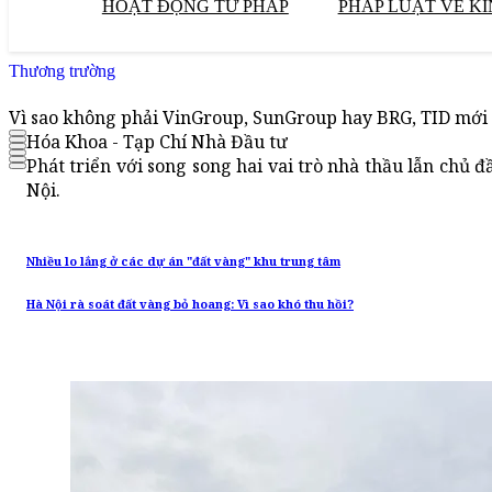
HOẠT ĐỘNG TƯ PHÁP
PHÁP LUẬT VỀ KI
Thương trường
Vì sao không phải VinGroup, SunGroup hay BRG, TID mới là
Hóa Khoa - Tạp Chí Nhà Đầu tư
Phát triển với song song hai vai trò nhà thầu lẫn chủ 
Nội.
Nhiều lo lắng ở các dự án "đất vàng" khu trung tâm
Hà Nội rà soát đất vàng bỏ hoang: Vì sao khó thu hồi?