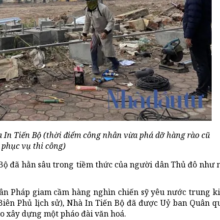
In Tiến Bộ (thời điểm công nhân vừa phá dỡ hàng rào cũ
 phục vụ thi công)
n Bộ đã hằn sâu trong tiềm thức của người dân Thủ đô như 
dân Pháp giam cầm hàng nghìn chiến sỹ yêu nước trung ki
Biên Phủ lịch sử), Nhà In Tiến Bộ đã được Uỷ ban Quân q
tạo xây dựng một pháo đài văn hoá.