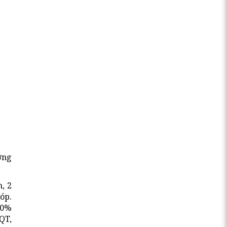
ơng
, 2
óp.
10%
QT,