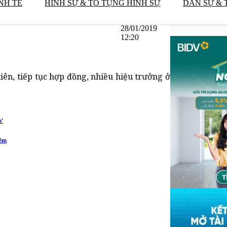
NH TẾ
HÌNH SỰ & TỐ TỤNG HÌNH SỰ
DÂN SỰ & 
28/01/2019
12:20
tiên, tiếp tục hợp đồng, nhiều hiệu trưởng ở
m'
iểm