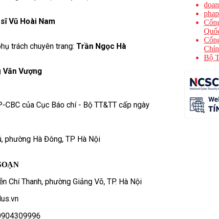
doan
phap
 sĩ Vũ Hoài Nam
Cổng
Quốc
Cổng
hụ trách chuyên trang:
Trần Ngọc Hà
Chín
Bộ T
 Văn Vượng
P-CBC của Cục Báo chí - Bộ TT&TT cấp ngày
ú, phường Hà Đông, TP Hà Nội
SOẠN
n Chí Thanh, phường Giảng Võ, TP. Hà Nội
us.vn
- 0904309996