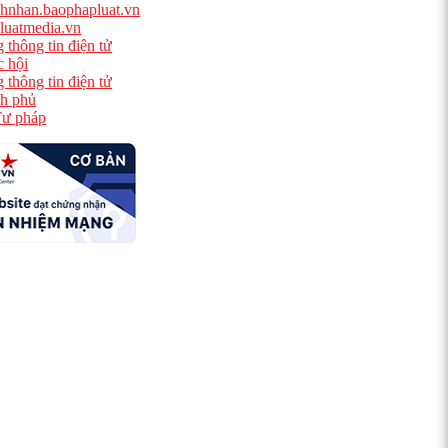
hnhan.baophapluat.vn
luatmedia.vn
 thông tin điện tử
 hội
 thông tin điện tử
h phủ
ư pháp