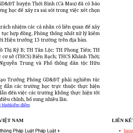
 GD&ĐT huyện Thới Bình (Cà Mau) đã có báo
g học để xảy ra sai sót trong việc xét chọn
rách nhiệm các cá nhân có liên quan để xảy
iếp tục hợp đồng, Phòng thống nhất xử lý kiểm
ới Hiệu trưởng 13 trường trên địa bàn.
Hồ Thị Kỷ B; TH Tân Lộc; TH Phong Tiến; TH
c cơ sở (THCS) Biển Bạch; THCS Khánh Thới;
Nguyễn Trung và Phổ thông dân tộc Hữu
 đạo Trưởng Phòng GD&ĐT phải nghiêm túc
g dẫn các trường học trực thuộc thực hiện
ẫn đến việc các trường không thực hiện tốt
 điều chỉnh, bổ sung nhiều lần.
i bình
kiểm điểm
VIỆT NAM
LIÊN KẾ
 thông Pháp Luật Pháp Luật +
baop