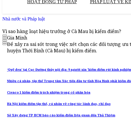
HOẠT ĐỘNG TƯ PHÁP
PHÁP LUẬT VỀ KI
Nhà nước và Pháp luật
Vì sao hàng loạt hiệu trưởng ở Cà Mau bị kiểm điểm?
Gia Minh
Để xảy ra sai sót trong việc xét chọn các đối tượng ưu 
huyện Thới Bình (Cà Mau) bị kiểm điểm.
‘Quỹ đen’ tại Cục Đường thủy nội địa: 9 người xin 'kiểm điểm rút kinh nghiệ
Nhiều cá nhân, tập thể Trung tâm Xúc tiến đầu tư tỉnh Hòa Bình phải kiểm đ
Cienco 1 kiểm điểm trách nhiệm trong cổ phần hóa
Hà Nội kiểm điểm tập thể, cá nhân về công tác lãnh đạo, chỉ đạo
Sở Xây dựng TP HCM báo cáo kiểm điểm liên quan đến Thủ Thiêm