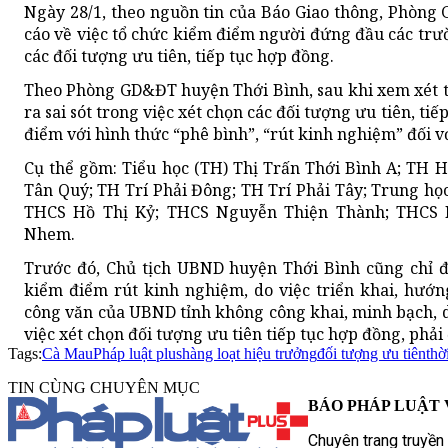
Ngày 28/1, theo nguồn tin của Báo Giao thông, Phòng
cáo về việc tổ chức kiểm điểm người đứng đầu các trườn
các đối tượng ưu tiên, tiếp tục hợp đồng.
Theo Phòng GD&ĐT huyện Thới Bình, sau khi xem xét t
ra sai sót trong việc xét chọn các đối tượng ưu tiên, t
điểm với hình thức “phê bình”, “rút kinh nghiệm” đối v
Cụ thể gồm: Tiểu học (TH) Thị Trấn Thới Bình A; TH 
Tân Quý; TH Trí Phải Đông; TH Trí Phải Tây; Trung họ
THCS Hồ Thị Kỷ; THCS Nguyễn Thiện Thành; THCS 
Nhem.
Trước đó, Chủ tịch UBND huyện Thới Bình cũng chỉ
kiểm điểm rút kinh nghiệm, do việc triển khai, hướn
công văn của UBND tỉnh không công khai, minh bạch, d
việc xét chọn đối tượng ưu tiên tiếp tục hợp đồng, phải
Tags:
Cà Mau
Pháp luật plus
hàng loạt hiệu trưởng
đối tượng ưu tiên
thờ
TIN CÙNG CHUYÊN MỤC
BÁO PHÁP LUẬT 
Chuyên trang truyền