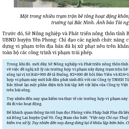
Một trong nhiều trạm trộn bê tông hoạt động khôn
trường tại Bắc Ninh. Ảnh báo Tài n
Trước đó, Sở Nông nghiệp và Phát triển nông thôn tỉnh
UBND huyện Yên Phong: Chỉ đạo các ngành chức năng củ
dựng vi phạm trên địa bản đã bị xử phạt nêu trên khẩ
toàn bộ các công trình vi phạm trái phép.
Trong khi đó, mới đây, Sở Nông nghiệp và Phát triển nông thôn tỉ
về việc đề nghị xử lý các trường hợp vi phạm xây dựng trạm trộn bê
sông tại vị trí K45+900 đê tả Đuống, K3+000 đê bối Đào Viên và K16
hợp vi phạm này mới bắt đầu phát sinh đối với các Công ty TNHH Tí
Bắc (thuê lại một phần diện tích bãi tập kết vật liệu của Công ty 
trên bãi sông.
Tuy nhiên đến nay qua kiểm tra thực tế các trường hợp vi phạm này 
đã đi vào hoạt động.
Để khách quan thông tin tới bạn đọc Phóng viên Pháp luật Plus đã 
xã Bồng Lai huyện Quế Võ. Ông Nam cho biết:
"Việc này Chi cục Thuỷ
kiểm tra xử lý. Tuy nhiên đến nay đang dừng lại ở khâu lập biên bản. 