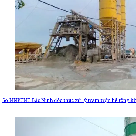
Sở NNPTNT Bắc Ninh đốc thúc xử lý trạm trộn bê tông k