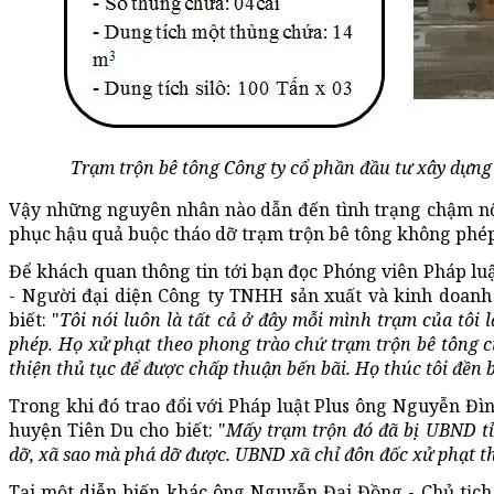
Trạm trộn bê tông Công ty cổ phần đầu tư xây dựng
Vậy những nguyên nhân nào dẫn đến tình trạng chậm nộ
phục hậu quả buộc tháo dỡ trạm trộn bê tông không phép
Để khách quan thông tin tới bạn đọc Phóng viên Pháp luậ
- Người đại diện Công ty TNHH sản xuất và kinh doanh
biết: "
Tôi nói luôn là tất cả ở đây mỗi mình trạm của tôi l
phép. Họ xử phạt theo phong trào chứ trạm trộn bê tông củ
thiện thủ tục để được chấp thuận bến bãi. Họ thúc tôi đền b
Trong khi đó trao đổi với Pháp luật Plus ông Nguyễn Đ
huyện Tiên Du cho biết: "
Mấy trạm trộn đó đã bị UBND tỉn
dỡ, xã sao mà phá dỡ được. UBND xã chỉ đôn đốc xử phạt t
Tại một diễn biến khác ông Nguyễn Đại Đồng - Chủ tịc