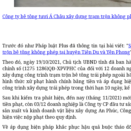
Công ty bê tông tươi Á Châu xây dựng trạm trộn không p
Trước đó như Pháp luật Plus đã thông tin tại bài viết: "
S
trộn bê tông không phép tại huyện Tiên Du và Yên Phong
Theo đó, ngày 19/10/2021, Chủ tịch UBND tỉnh đã ban h
chính số (1275 1286)QĐ-XPVPHC của đối với 12 doanh ng
xây dựng công trình trạm trộn bê tông trái phép ngoài bã
hình thức xử phạt hành chính bằng tiền và áp dụng bi
công trình xây dựng trái phép trong thời hạn 10 ngày, k
Sau khi kiểm tra phát hiện, đến nay (tháng 11/2021) mớ
tiền phạt, còn 03/12 doanh nghiệp là Công ty CP đầu tư s
sản xuất và kinh doanh vật liệu xây dựng An Phúc, Cô
hiện việc nộp phạt theo quy định.
Về áp dụng biện pháp khắc phục hậu quả buộc tháo dỡ