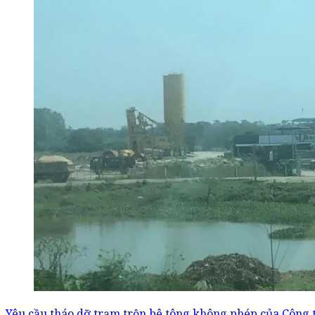
Yêu cầu tháo dỡ trạm trộn bê tông không phép của Côn