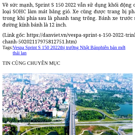
Về sức mạnh, Sprint S 150 2022 vẫn sử dụng khối động c
loại SOHC làm mát bằng gió. Xe cũng được trang bị pha
trong khi phía sau là phanh tang trống. Bánh xe trước 
đường kính bánh là 12 inch.
(Link gốc: https://danviet.vn/vespa-sprint-s-150-2022-tr
chanh-50202117975812751.htm)
Tags:
Vespa Sprint S 150 2022
thị trường Nhật Bản
phiên bản mới
thái lan
TIN CÙNG CHUYÊN MỤC