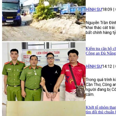
HÌNH SỰ
18:09
|
Nguyễn Trần Đình
khai thác cát trái
bất chính hàng t
Kiểm tra căn hộ ch
Công an Đà Nẵng 
HÌNH SỰ
14:12
|
Trong quá trình 
Cần Thơ, Công an
người đang bị Cô
cấm.
Khởi tố nhóm than
tìm đối thủ chuẩn 