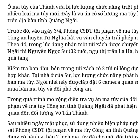
Ổ ma túy của Thành vừa bị lực lượng chức năng triệt ph
nhiều loại ma túy mới. Đây là vụ án có số lượng ma túy 
trên địa bàn tỉnh Quảng Ngãi.
Trước đó, vào ngày 3/4, Phòng CSĐT tội phạm về ma tú
Công an huyện Tư Nghĩa bắt vụ vận chuyển trái phép m
Theo đó, trong lúc đang nhận một túi xách được chuyể
Ngãi thì Nguyễn Ngọc Sư (32 tuổi, ngụ thị trấn La Hà, 
quả tang.
Kiểm tra ban đầu, bên trong túi xách có 2 túi ni lông 
hợp khác. Tại nhà ở của Sư, lực lượng chức năng phát 
bán ma túy. Ngôi nhà này đượclắp đặt 6 camera quan sá
mua bán ma túy và đối phó công an.
Trong quá trình mở rộng điều tra vụ án ma túy của đối 
phạm về ma túy Công an tỉnh Quảng Ngãi đã phát hiện
quan đến đối tượng Võ Tấn Thành.
Sau nhiều ngày mật phục, sử dụng nhiều biện pháp nghiệ
sát Phòng CSĐT tội phạm về ma túy Công an tỉnh Quảng
đang có hành vi bán 2 bịch ma túy đá cho một đối tượn