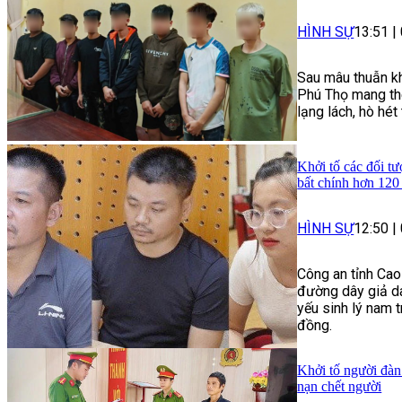
HÌNH SỰ
13:51
|
Sau mâu thuẫn kh
Phú Thọ mang the
lạng lách, hò hé
Khởi tố các đối tư
bất chính hơn 120
HÌNH SỰ
12:50
|
Công an tỉnh Cao
đường dây giả da
yếu sinh lý nam t
đồng.
Khởi tố người đàn
nạn chết người