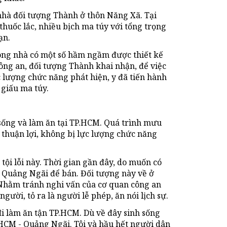
nhà đối tượng Thành ở thôn Năng Xã. Tại
thuốc lắc, nhiều bịch ma túy với tổng trọng
ạn.
rong nhà có một số hầm ngầm được thiết kế
ông an, đối tượng Thành khai nhận, để việc
lượng chức năng phát hiện, y đã tiến hành
giấu ma túy.
 sống và làm ăn tại TP.HCM. Quá trình mưu
 thuận lợi, không bị lực lượng chức năng
tội lỗi này. Thời gian gần đây, do muốn có
 Quảng Ngãi để bán. Đối tượng này về ở
 Nhằm tránh nghi vấn của cơ quan công an
gười, tỏ ra là người lễ phép, ăn nói lịch sự.
đi làm ăn tận TP.HCM. Dù về đây sinh sống
.HCM - Quảng Ngãi. Tôi và hầu hết người dân