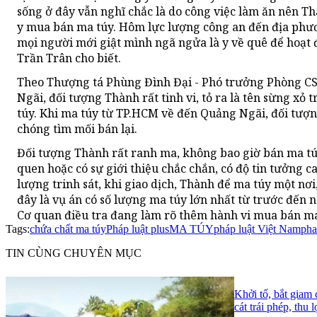
sống ở đây vẫn nghĩ chắc là do công việc làm ăn nên Th
y mua bán ma túy. Hôm lực lượng công an đến địa phư
mọi người mới giật mình ngã ngửa là y về quê để hoạ
Trần Trân cho biết.
Theo Thượng tá Phùng Đình Đại - Phó trưởng Phòng CS
Ngãi, đối tượng Thành rất tinh vi, tỏ ra là tên sừng xỏ
túy. Khi ma túy từ TP.HCM về đến Quảng Ngãi, đối tư
chóng tìm mối bán lại.
Đối tượng Thành rất ranh ma, không bao giờ bán ma túy
quen hoặc có sự giới thiệu chắc chắn, có độ tin tưởng 
lượng trinh sát, khi giao dịch, Thành để ma túy một nơi
đây là vụ án có số lượng ma túy lớn nhất từ trước đến 
Cơ quan điều tra đang làm rõ thêm hành vi mua bán ma
Tags:
chứa chất ma túy
Pháp luật plus
MA TÚY
pháp luật Việt Nam
pha
TIN CÙNG CHUYÊN MỤC
Khởi tố, bắt giam
cát trái phép, thu 