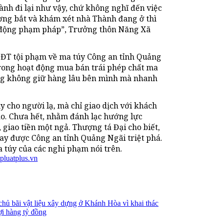
ành đi lại như vậy, chứ không nghĩ đến việc
ơng bắt và khám xét nhà Thành đang ở thì
t động phạm pháp”, Trưởng thôn Năng Xã
ĐT tội phạm về ma túy Công an tỉnh Quảng
 trong hoạt động mua bán trái phép chất ma
ợng không giữ hàng lâu bên mình mà nhanh
 cho người lạ, mà chỉ giao dịch với khách
cao. Chưa hết, nhằm đánh lạc hướng lực
, giao tiền một ngả. Thượng tá Đại cho biết,
nay được Công an tỉnh Quảng Ngãi triệt phá.
 túy của các nghi phạm nói trên.
pluatplus.vn
 chủ bãi vật liệu xây dựng ở Khánh Hòa vì khai thác
lợi hàng tỷ đồng