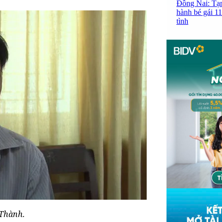
Đồng Nai: Tạm
hành bé gái 11
tình
 Thành.