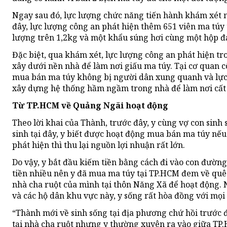
Ngay sau đó, lực lượng chức năng tiến hành khám xét 
đây, lực lượng công an phát hiện thêm 651 viên ma túy 
lượng trên 1,2kg và một khẩu súng hơi cùng một hộp đ
Đặc biệt, qua khám xét, lực lượng công an phát hiện t
xây dưới nền nhà để làm nơi giấu ma túy. Tại cơ quan c
mua bán ma túy không bị người dân xung quanh và lực 
xây dựng hệ thống hầm ngầm trong nhà để làm nơi cất 
Từ TP.HCM về Quảng Ngãi hoạt động
Theo lời khai của Thành, trước đây, y cùng vợ con sinh
sinh tại đây, y biết được hoạt động mua bán ma túy nếu
phát hiện thì thu lại nguồn lợi nhuận rất lớn.
Do vậy, y bắt đầu kiếm tiền bằng cách đi vào con đường 
tiền nhiều nên y đã mua ma túy tại TP.HCM đem về quê
nhà cha ruột của mình tại thôn Năng Xã để hoạt động.
và các hộ dân khu vực này, y sống rất hòa đồng với mọi n
“Thành mới về sinh sống tại địa phương chứ hồi trước 
tại nhà cha ruột nhưng y thường xuyên ra vào giữa TP