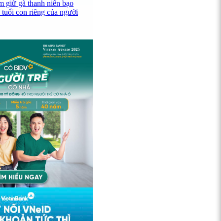
 giữ gã thanh niên bạo
 tuổi con riêng của người