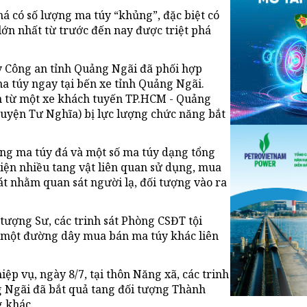
á có số lượng ma túy “khủng”, đặc biệt có
lớn nhất từ trước đến nay được triệt phá
y Công an tỉnh Quảng Ngãi đã phối hợp
a túy ngay tại bến xe tỉnh Quảng Ngãi.
n từ một xe khách tuyến TP.HCM - Quảng
huyện Tư Nghĩa) bị lực lượng chức năng bắt
đựng ma túy đá và một số ma túy dạng tổng
hiện nhiều tang vật liên quan sử dụng, mua
t nhằm quan sát người lạ, đối tượng vào ra
tượng Sư, các trinh sát Phòng CSĐT tội
 một đường dây mua bán ma túy khác liên
p vụ, ngày 8/7, tại thôn Năng xã, các trinh
 Ngãi đã bắt quả tang đối tượng Thành
g khác.