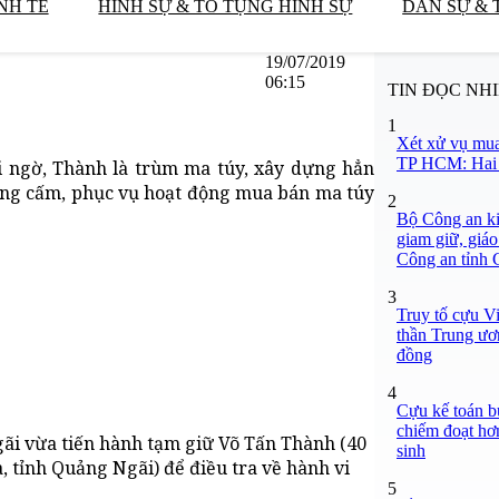
NH TẾ
HÌNH SỰ & TỐ TỤNG HÌNH SỰ
DÂN SỰ & 
19/07/2019
06:15
TIN ĐỌC NH
1
Xét xử vụ mua
TP HCM: Hai b
i ngờ, Thành là trùm ma túy, xây dựng hẳn
àng cấm, phục vụ hoạt động mua bán ma túy
2
Bộ Công an ki
giam giữ, giáo
Công an tỉnh
3
Truy tố cựu V
thần Trung ươ
đồng
4
Cựu kế toán bư
chiếm đoạt hơn
ãi vừa tiến hành tạm giữ Võ Tấn Thành (40
sinh
 tỉnh Quảng Ngãi) để điều tra về hành vi
5