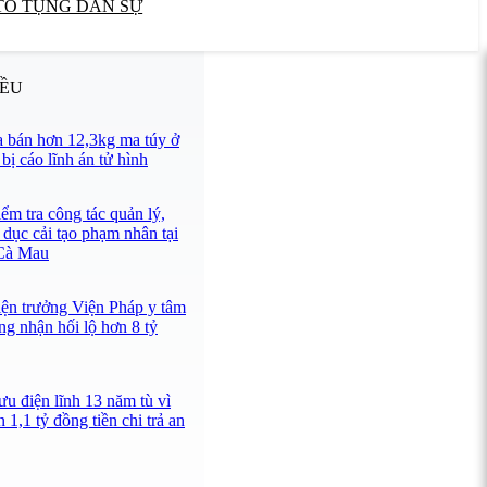
TỐ TỤNG DÂN SỰ
IỀU
 bán hơn 12,3kg ma túy ở
ị cáo lĩnh án tử hình
ểm tra công tác quản lý,
 dục cải tạo phạm nhân tại
 Cà Mau
iện trưởng Viện Pháp y tâm
ng nhận hối lộ hơn 8 tỷ
u điện lĩnh 13 năm tù vì
 1,1 tỷ đồng tiền chi trả an