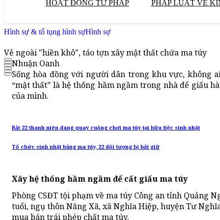
HOẠT ĐỘNG TƯ PHÁP
PHÁP LUẬT VỀ KI
Hình sự & tố tụng hình sự
Hình sự
Vẻ ngoài "hiền khô", táo tợn xây mật thất chứa ma túy
Nhuận Oanh
Sống hòa đồng với người dân trong khu vực, không a
“mật thất” là hệ thống hầm ngầm trong nhà để giấu h
của mình.
Bắt 22 thanh niên đang quay cuồng chơi ma túy tại bữa tiệc sinh nhật
Tổ chức sinh nhật bằng ma túy, 22 đối tượng bị bắt giữ
Xây hệ thống hầm ngầm để cất giấu ma túy
Phòng CSĐT tội phạm về ma túy Công an tỉnh Quảng Ng
tuổi, ngụ thôn Năng Xã, xã Nghĩa Hiệp, huyện Tư Nghĩa,
mua bán trái phép chất ma túy.