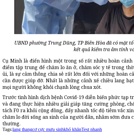
UBND phường Trung Dũng, TP Biên Hòa đã có mặt tổ c
kết quả kiểm tra âm tính vớ
Cụ Minh là điển hình một trong số rất nhiều hoàn cảnh
điểm tập trung để chăm lo ăn ở, chăm sóc y tế trong thờ
ủi, là sự cảm thông chia sẻ rất lớn đối với những hoàn
cần được giúp đỡ. Nhất là những cảnh xế chiều lang bạ
mọi người không khỏi chạnh lòng chua xót.
Trước tình hình dịch bệnh Covid-19 diễn biến phức tạp t
và đang thực hiện nhiều giải giáp tăng cường phòng, ch
tách F0 ra khỏi cộng đồng, đẩy nhanh tốc độ tiêm vắc xin
chăm lo đời sống an sinh của người dân, nhằm sớm đưa các
thường.
Tags:
lang thang
cơ cực mưu sinh
khó khăn
Test nhanh