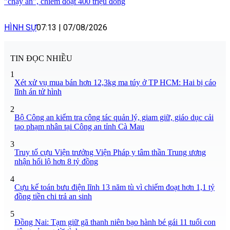
"chạy án", chiếm đoạt 400 triệu đồng
HÌNH SỰ
07:13
|
07/08/2026
TIN ĐỌC NHIỀU
1
Xét xử vụ mua bán hơn 12,3kg ma túy ở TP HCM: Hai bị cáo
lĩnh án tử hình
2
Bộ Công an kiểm tra công tác quản lý, giam giữ, giáo dục cải
tạo phạm nhân tại Công an tỉnh Cà Mau
3
Truy tố cựu Viện trưởng Viện Pháp y tâm thần Trung ương
nhận hối lộ hơn 8 tỷ đồng
4
Cựu kế toán bưu điện lĩnh 13 năm tù vì chiếm đoạt hơn 1,1 tỷ
đồng tiền chi trả an sinh
5
Đồng Nai: Tạm giữ gã thanh niên bạo hành bé gái 11 tuổi con