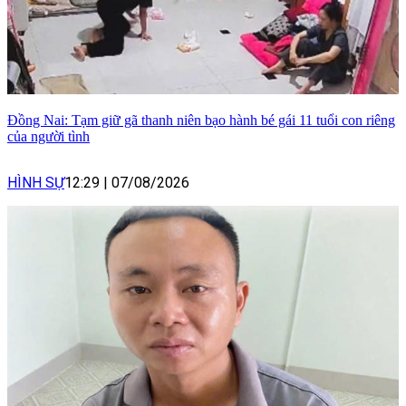
Đồng Nai: Tạm giữ gã thanh niên bạo hành bé gái 11 tuổi con riêng
của người tình
HÌNH SỰ
12:29
|
07/08/2026