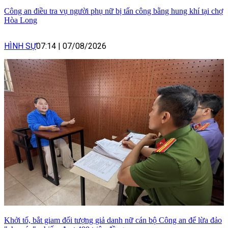
Công an điều tra vụ người phụ nữ bị tấn công bằng hung khí tại chợ
Hòa Long
HÌNH SỰ
07:14
|
07/08/2026
Khởi tố, bắt giam đối tượng giả danh nữ cán bộ Công an để lừa đảo