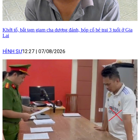
Khởi tố, bắt tạm giam cha dượng đánh, bóp cổ bé trai 3 tuổi ở Gia
Lai
HÌNH SỰ
12:27
|
07/08/2026