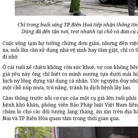
Chỉ trong buổi sáng TP Biên Hoà tiếp nhận thông ti
Dũng đã đến tận nơi, test nhanh tại chỗ và đưa cụ 
Cuộc sống tạm bợ tưởng chừng đơn giản, nhưng đến việc 
xa, mỗi lần cần sử dụng nhà vệ sinh hay tắm giặt, chỉ c
đi nhờ.
Ở cái tuổi xế chiều không còn sức khoẻ, vợ con không bê
già yếu này ông chỉ biết co mình nương tựa dưới mái h
bịch ny lông đựng vật dụng cá nhân. Ước nguyện duy nhất
một chỗ núp mưa, trú nắng, tránh bị dịch bệnh lây lan.
Cảm thông trước nỗi cơ cực của một cụ già lớn tuổi phải
bệnh khó khăn, phóng viên Báo Pháp luật Việt Nam liên
chăm lo cho các đối tượng lang thang, ăn xin trên địa 
Nai và TP Biên Hòa quan tâm trong thời gian qua.