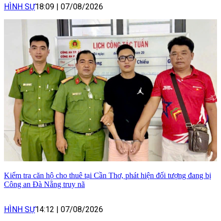
HÌNH SỰ
18:09
|
07/08/2026
Kiểm tra căn hộ cho thuê tại Cần Thơ, phát hiện đối tượng đang bị
Công an Đà Nẵng truy nã
HÌNH SỰ
14:12
|
07/08/2026