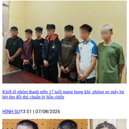
Khởi tố nhóm thanh niên 17 tuổi mang hung khí, phóng xe máy hú
hét tìm đối thủ chuẩn bị hỗn chiến
HÌNH SỰ
13:51
|
07/08/2026