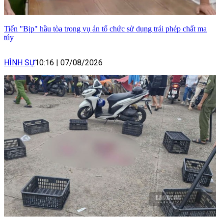
Tiến "Bịp" hầu tòa trong vụ án tổ chức sử dụng trái phép chất ma
túy
HÌNH SỰ
10:16
|
07/08/2026