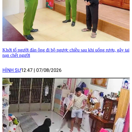
Khởi tố người đàn ông đi bộ ngược chiều sau khi uống rượu, gây tai
nạn chết người
HÌNH SỰ
12:47
|
07/08/2026