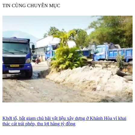
TIN CÙNG CHUYÊN MỤC
Khởi tố, bắt giam chủ bãi vật liệu xây dựng ở Khánh Hòa vì khai
thác cát trái phép, thu lợi hàng tỷ đồng