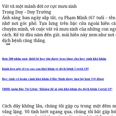
Vất vả một mảnh đời cơ cực mưu sinh
Trọng Duy – Duy Trường
Ánh sáng ban ngày sắp tắt, cụ Phạm Minh (67 tuổi – tên 
nhỡ nơi góc phố. Tựa lưng trên bậc cửa ngoài hiên că
chuyện mình, về cuộc vất vả mưu sinh của những con ng
cách. Kể từ đầu năm đến giờ, mái hiên này xem như nơi 
dịch bệnh căng thẳng.
Hơn 200 phần quà, thiết bị học tập được trao tặng cho học sinh khó khăn
Bánh kẹo nội sẽ ra sao sau khó khăn vì dịch bệnh Covid-19?
Học sinh có hoàn cảnh khó khăn ở Bắc Ninh được ủng hộ hơn 3 tỷ đồng
UBND quận Bắc Từ Liêm: “Không để ai gặp khó khăn do dịch bệnh Covid-19”
Cách đây không lâu, chúng tôi gặp cụ trong một đêm m
vắng lặng. Vô tình lướt ngang qua, chúng tôi bắt gặp bó