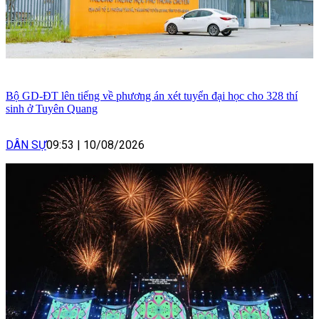
Bộ GD-ĐT lên tiếng về phương án xét tuyển đại học cho 328 thí
sinh ở Tuyên Quang
DÂN SỰ
09:53
|
10/08/2026