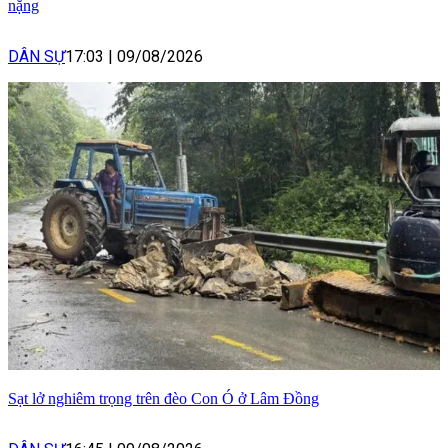
nặng
DÂN SỰ
17:03
|
09/08/2026
Sạt lở nghiêm trọng trên đèo Con Ó ở Lâm Đồng