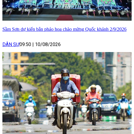
Sầm Sơn dự kiến bắn pháo hoa chào mừng Quốc khánh 2/9/2026
DÂN SỰ
09:50
|
10/08/2026