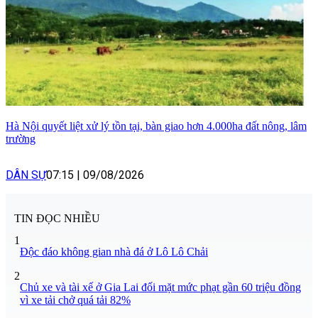
Hà Nội quyết liệt xử lý tồn tại, bàn giao hơn 4.000ha đất nông, lâm
trường
DÂN SỰ
07:15
|
09/08/2026
TIN ĐỌC NHIỀU
1
Độc đáo không gian nhà đá ở Lô Lô Chải
2
Chủ xe và tài xế ở Gia Lai đối mặt mức phạt gần 60 triệu đồng
vì xe tải chở quá tải 82%