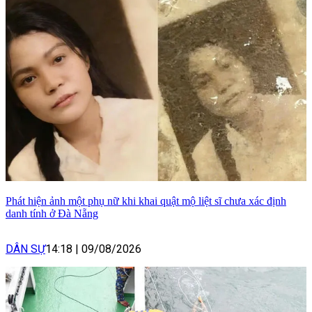
Phát hiện ảnh một phụ nữ khi khai quật mộ liệt sĩ chưa xác định
danh tính ở Đà Nẵng
DÂN SỰ
14:18
|
09/08/2026