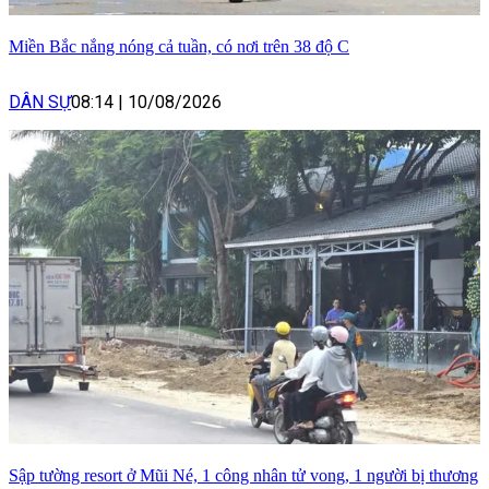
Miền Bắc nắng nóng cả tuần, có nơi trên 38 độ C
DÂN SỰ
08:14
|
10/08/2026
Sập tường resort ở Mũi Né, 1 công nhân tử vong, 1 người bị thương