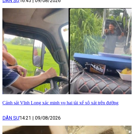
DÂN SỰ
16:45
|
09/08/2026
Cảnh sát Vĩnh Long xác minh vụ hai tài xế xô xát trên đường
DÂN SỰ
14:21
|
09/08/2026