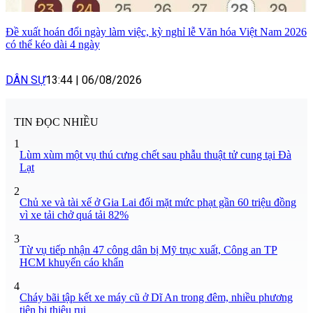
Đề xuất hoán đổi ngày làm việc, kỳ nghỉ lễ Văn hóa Việt Nam 2026
có thể kéo dài 4 ngày
DÂN SỰ
13:44
|
06/08/2026
TIN ĐỌC NHIỀU
1
Lùm xùm một vụ thú cưng chết sau phẫu thuật tử cung tại Đà
Lạt
2
Chủ xe và tài xế ở Gia Lai đối mặt mức phạt gần 60 triệu đồng
vì xe tải chở quá tải 82%
3
Từ vụ tiếp nhận 47 công dân bị Mỹ trục xuất, Công an TP
HCM khuyến cáo khẩn
4
Cháy bãi tập kết xe máy cũ ở Dĩ An trong đêm, nhiều phương
tiện bị thiêu rụi