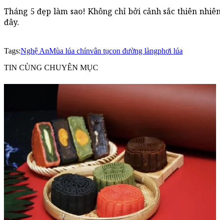
Tháng 5 đẹp làm sao! Không chỉ bởi cảnh sắc thiên nhiên
đây.
Tags:
Nghệ An
Mùa lúa chín
vân tụ
con đường làng
phơi lúa
TIN CÙNG CHUYÊN MỤC