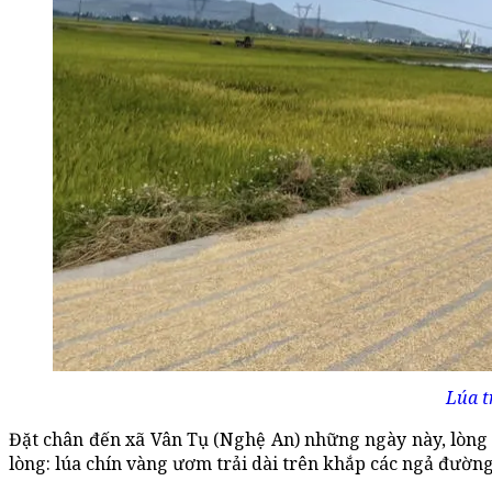
Lúa t
Đặt chân đến xã Vân Tụ (Nghệ An) những ngày này, lòng 
lòng: lúa chín vàng ươm trải dài trên khắp các ngả đường