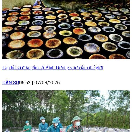
Lập hồ sơ đưa gốm sứ Bình Dương vươn tầm thế giới
DÂN SỰ
06:52
|
07/08/2026