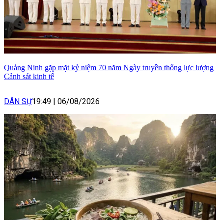
Quảng Ninh gặp mặt kỷ niệm 70 năm Ngày truyền thống lực lượng
Cảnh sát kinh tế
DÂN SỰ
19:49
|
06/08/2026