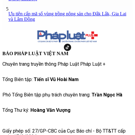
5
Ưu tiên cấp mã số vùng trồng nông sản cho Đắk Lắk, Gia Lai
và Lâm Đồng
BÁO PHÁP LUẬT VIỆT NAM
Chuyên trang truyền thông Pháp Luật Pháp Luật +
Tổng Biên tập:
Tiến sĩ Vũ Hoài Nam
Phó Tổng Biên tập phụ trách chuyên trang:
Trần Ngọc Hà
Tổng Thư ký:
Hoàng Văn Vượng
Giấy phép số: 27/GP-CBC của Cục Báo chí - Bộ TT&TT cấp