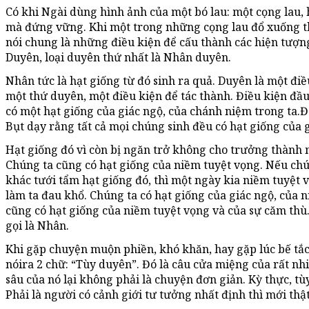
Có khi Ngài dùng hình ảnh của một bó lau: một cọng lau, 
mà đứng vững. Khi một trong những cọng lau đổ xuống th
nói chung là những điều kiện để cấu thành các hiện tượ
Duyên, loại duyên thứ nhất là Nhân duyên.
Nhân tức là hạt giống từ đó sinh ra quả. Duyên là một đi
một thứ duyên, một điều kiện để tác thành. Điều kiện đầu 
có một hạt giống của giác ngộ, của chánh niệm trong ta.Đ
Bụt dạy rằng tất cả mọi chúng sinh đều có hạt giống của 
Hạt giống đó vì còn bị ngăn trở không cho trưởng thành n
Chúng ta cũng có hạt giống của niềm tuyệt vọng. Nếu chú
khác tưới tẩm hạt giống đó, thì một ngày kia niềm tuyệt v
làm ta đau khổ. Chúng ta có hạt giống của giác ngộ, của 
cũng có hạt giống của niềm tuyệt vọng và của sự căm thù. 
gọi là Nhân.
Khi gặp chuyện muộn phiền, khó khăn, hay gặp lúc bế tắ
nóira 2 chữ: “Tùy duyên”. Đó là câu cửa miệng của rất n
sâu của nó lại không phải là chuyện đơn giản. Kỳ thực, 
Phải là người có cảnh giới tư tưởng nhất định thì mới thật