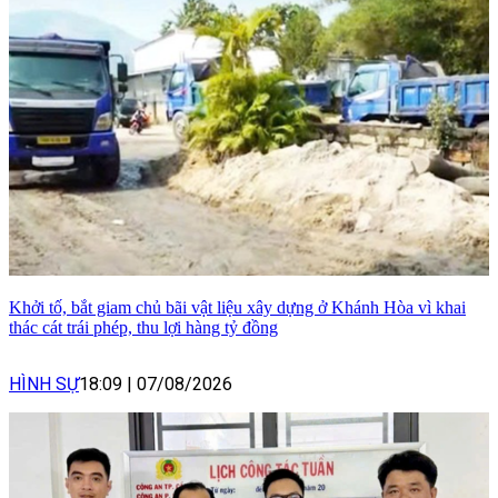
Khởi tố, bắt giam chủ bãi vật liệu xây dựng ở Khánh Hòa vì khai
thác cát trái phép, thu lợi hàng tỷ đồng
HÌNH SỰ
18:09
|
07/08/2026