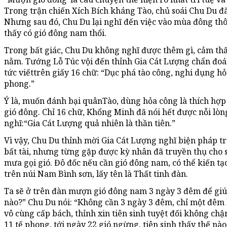
Trong trận chiến Xích Bích kháng Tào, chủ soái Chu Du đ
Nhưng sau đó, Chu Du lại nghĩ đến việc vào mùa đông thôn
thấy có gió đông nam thổi.
Trong bất giác, Chu Du không nghĩ được thêm gì, cảm th
nằm. Tướng Lỗ Túc vội đến thỉnh Gia Cát Lượng chẩn đo
tức viếttrên giấy 16 chữ: “Dục phá tào công, nghi dụng hỏ
phong.”
Ý là, muốn đánh bại quânTào, dùng hỏa công là thích hợp n
gió đông. Chỉ 16 chữ, Khổng Minh đã nói hết được nỗi l
nghĩ:“Gia Cát Lượng quả nhiên là thần tiên.”
Vì vậy, Chu Du thỉnh mời Gia Cát Lượng nghĩ biện pháp t
bất tài, nhưng từng gặp được kỳ nhân đã truyền thụ cho s
mưa gọi gió. Đô đốc nếu cần gió đông nam, có thể kiến tạ
trên núi Nam Bình sơn, lấy tên là Thất tinh đàn.
Ta sẽ ở trên đàn mượn gió đông nam 3 ngày 3 đêm để giúp
nào?” Chu Du nói: “Không cần 3 ngày 3 đêm, chỉ một đêm l
vô cùng cấp bách, thỉnh xin tiên sinh tuyệt đối không ch
11 tế phong, tới ngày 22 gió ngừng, tiên sinh thấy thế nào