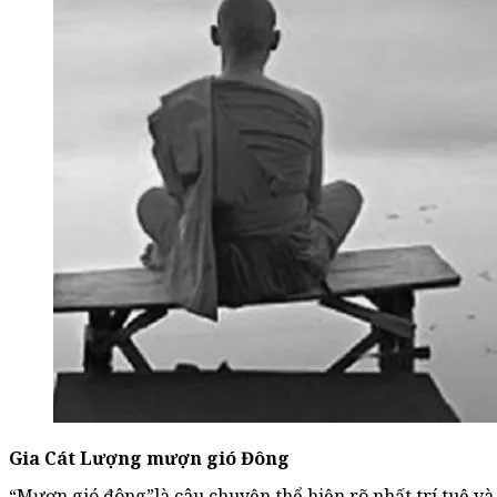
Gia Cát Lượng mượn gió Đông
“Mượn gió đông”là câu chuyện thể hiện rõ nhất trí tuệ và