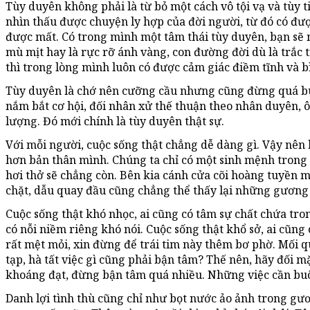
Tùy duyên không phải là từ bỏ một cách vô tội vạ và tùy 
nhìn thấu được chuyện ly hợp của đời người, từ đó có đư
được mất. Có trong mình một tâm thái tùy duyên, bạn sẽ n
mù mịt hay là rực rỡ ánh vàng, con đường đời dù là trắc 
thì trong lòng mình luôn có được cảm giác điềm tĩnh và b
Tùy duyên là chớ nên cưỡng cầu nhưng cũng đừng quá buô
nắm bắt cơ hội, đối nhân xử thế thuận theo nhân duyên, ô
lượng. Đó mới chính là tùy duyên thật sự.
Với mỗi người, cuộc sống thật chẳng dễ dàng gì. Vậy nên
hơn bản thân mình. Chúng ta chỉ có một sinh mệnh trong k
hơi thở sẽ chẳng còn. Bên kia cánh cửa cõi hoàng tuyền 
chặt, dẫu quay đầu cũng chẳng thể thấy lại những gương
Cuộc sống thật khó nhọc, ai cũng có tâm sự chất chứa tro
có nỗi niềm riêng khó nói. Cuộc sống thật khổ sở, ai cũn
rất mệt mỏi, xin đừng để trái tim này thêm bơ phờ. Mối 
tạp, hà tất việc gì cũng phải bận tâm? Thế nên, hãy đối m
khoáng đạt, đừng bận tâm quá nhiều. Những việc cần buôn
Danh lợi tình thù cũng chỉ như bọt nước ảo ảnh trong g