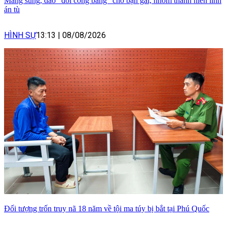
Mang súng, dao "đòi công bằng" cho bạn gái, nhóm thanh niên lĩnh
án tù
HÌNH SỰ
13:13
|
08/08/2026
Đối tượng trốn truy nã 18 năm về tội ma túy bị bắt tại Phú Quốc