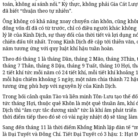
toán, không ai sánh nổi.” Kỳ thực, không phải Gia Cát Lư
đã biết “thuận theo tự nhiên”.
Ông không có khả năng xoay chuyển càn khôn, cũng khôn
đông vốn dĩ đã có từ trước, chỉ có điều người khác không
lý lẽ của Kinh Dịch, sự thay đổi của thời tiết và lợi dụng 
chiến đấu tốt nhất. Trong Kinh Dịch đề cập tới thiên văn,
năm tương ứng với quy luật khí hậu tuần hoàn.
Theo đó tháng 1 là tháng Dần, tháng 2 Mão, tháng 3Thìn, 
tháng 7 Thân, tháng 8 Dậu, tháng 9 Tuất, tháng 10 Hợi, th
2 tiết khí tức mỗi năm có 24 tiết khí, mỗi tiết khí khoảng 1
mỗi hậu chiếm khoảng 5 ngày, một năm chia thành 72 hậu. 
tương ứng phù hợp với nguyên lý của Kinh Dịch.
Trong bối cảnh quân Tào và liên minh Tôn-Lưu tạo thế đối
tức tháng Hợi, thuộc quẻ Khôn là một quẻ thuần âm, khí d
Dịch thì “âm cực tắc dương sinh” tức là khí âm phát triển
thời điểm tiếp theo đó sẽ có vài ngày nhiệt độ sẽ tăng là
Sang đến tháng 11 là thời điểm Khổng Minh lập đàn tế “mư
là Đại Tuyết và Đông Chí. Tiết Đại Tuyết có 3 hậu: 1: Hạt 