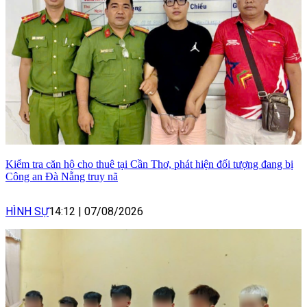
Kiểm tra căn hộ cho thuê tại Cần Thơ, phát hiện đối tượng đang bị
Công an Đà Nẵng truy nã
HÌNH SỰ
14:12
|
07/08/2026