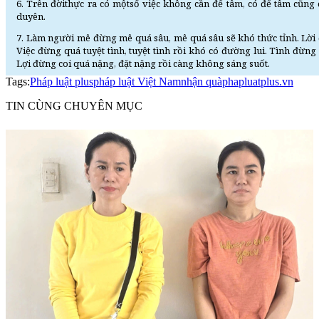
6. Trên đờithực ra có mộtsố việc không cần để tâm, có để tâm cũng 
duyên.
7. Làm người mê đừng mê quá sâu, mê quá sâu sẽ khó thức tỉnh. Lời đ
Việc đừng quá tuyệt tình, tuyệt tình rồi khó có đường lui. Tình đừ
Lợi đừng coi quá nặng, đặt nặng rồi càng không sáng suốt.
Tags:
Pháp luật plus
pháp luật Việt Nam
nhận quà
phapluatplus.vn
TIN CÙNG CHUYÊN MỤC