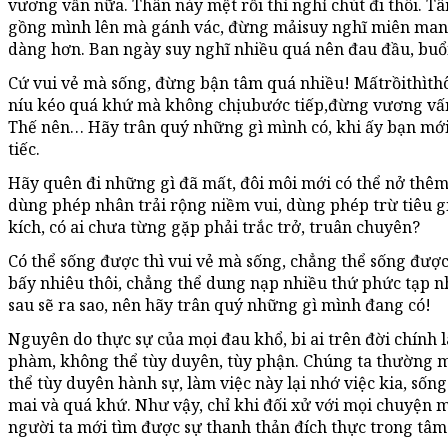
vương vấn nữa. Thân này mệt rồi thì nghỉ chút đi thôi. Tâ
gồng mình lên mà gánh vác, đừng mảisuy nghĩ miên man.
dàng hơn. Ban ngày suy nghĩ nhiều quá nên đau đầu, buổi
Cứ vui vẻ mà sống, đừng bận tâm quá nhiều! Mấtrồithìthôi
níu kéo quá khứ mà không chịubước tiếp,đừng vương vấ
Thế nên… Hãy trân quý những gì mình có, khi ấy bạn mới
tiếc.
Hãy quên đi những gì đã mất, đôi môi mới có thể nở thêm 
dùng phép nhân trải rộng niềm vui, dùng phép trừ tiêu g
kích, có ai chưa từng gặp phải trắc trở, truân chuyên?
Có thể sống được thì vui vẻ mà sống, chẳng thể sống được 
bấy nhiêu thôi, chẳng thể dung nạp nhiều thứ phức tạp nh
sau sẽ ra sao, nên hãy trân quý những gì mình đang có!
Nguyên do thực sự của mọi đau khổ, bi ai trên đời chính
phàm, không thể tùy duyên, tùy phận. Chúng ta thường
thể tùy duyên hành sự, làm việc này lại nhớ việc kia, số
mai và quá khứ. Như vậy, chỉ khi đối xử với mọi chuyện m
người ta mới tìm được sự thanh thản đích thực trong tâm