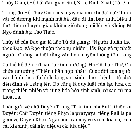
Thủy Giao, (Hổ bắt đầu giao cấu), 3: Lệ Đỉnh Xuất (Cỏ lệ m
Trong đó Hổ Thủy Giao là 5 ngày mà âm khí đạt cực thịnh 
vật có dương khí mạnh mẽ bắt đầu đi tìm bạn tình, biểu t
thời điểm chuyển giao khiến gió đông nổi lên và Khổng M
Ngô đánh bại Tào Tháo.
Thủy tổ của Đạo gia là Lão Tử đã giảng: “Người thuận the
theo Đạo, và Đạo thuận theo tự nhiên”, lấy Đạo và tự nhiê
người. Chúng ta biết rằng văn hóa truyền thống tôn trọng
Cụ thể kể đến cóThái Cực (âm dương), Hà Đồ, Lạc Thư, 
chứa tư tưởng “Thiên nhân hợp nhất”. Cuộc đời con người
vận hành theo đồ hình dạng sin: sinh – lão – bệnh – tử, d
đến đỉnh sẽ thăng lên. Đó cũng là quy luật của tạo hóa, c
trong thiên nhiên vô cùng hóa hóa sinh sinh, cớ sao cứ m
thoát ra.
Luận giải về chữ Duyên Trong “Trái tim của Bụt”, thiền s
Duyên: Chữ Duyên tiếng Phạn là pratyaya, tiếng Pali là p
giản về Duyên Khởi. Ngài nói:‘‘cái này có vì cái kia có, cái
cái kia sinh, cái này diệt vì cái kia diệt.’’