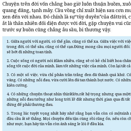
Chuyện trên đời vốn chẳng bao giờ luôn thuận buồm, xuôi
quang đãng, tạnh mây. Cầu vồng chỉ xuất hiện sau cơn mư
xen đến với nhau. Đó chính là sự“tùy duyên”của đấttrời, c
ắt là thản nhiên đối diện được với đời, gặp chuyện vui 
trước sự buồn cũng chẳng âu sầu, bi thương vậy.
1. Giữa người với người, có thể gần, cũng có thể xa. Giữa việc với vi
trong đời, có thể sâu, cũng có thể cạn.Đừng mong cầu mọi người đối
sẽ bớt đi những toan tính.
2. Cuộc sống có người nói ítlàm nhiều, cũng sẽ có kẻ chỉ biết hoa c
sống tốt cuộc đời của mình, làm tốt những việc của mình. Còn lại tất c
3. Có một số việc, vừa chỉ phân trần trắng đen đã thành quá khứ. C
vãng. Có những nỗi đau, vừa cười lên đã tan thành bọt nước. Có nhữ
kiên cường.
4. Có những chuyện thoạt nhìn thìrấtlớn,rất hệ trọng nhưng qua một
những nỗi đau tưởng như long trời lở đất nhưng thời gian qua đi tất
đừng để phải thương đau.
5. Trong lúc tuyệt vọng nhất hãy nhớ rằng bạn vẫn còn có mộtsinh
đầu cầu ắt sẽ thẳng. Mọi chuyện đến tận cùng rồi cũng ổn, nếu còn 
như mực, bạn hãy tin vẫn còn ánh sáng le lói ở đầu kia.