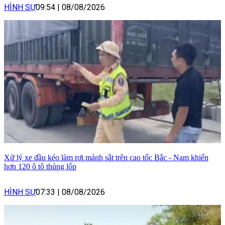
HÌNH SỰ
09:54
|
08/08/2026
Xử lý xe đầu kéo làm rơi mảnh sắt trên cao tốc Bắc - Nam khiến
hơn 120 ô tô thủng lốp
HÌNH SỰ
07:33
|
08/08/2026