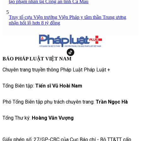
tạo phạm nhân tại Công an tỉnh Cà Mau
5
Truy tố cựu Viện trưởng Viện Pháp y tâm thần Trung ương
nhận hối lộ hơn 8 tỷ đồng
BÁO PHÁP LUẬT VIỆT NAM
Chuyên trang truyền thông Pháp Luật Pháp Luật +
Tổng Biên tập:
Tiến sĩ Vũ Hoài Nam
Phó Tổng Biên tập phụ trách chuyên trang:
Trần Ngọc Hà
Tổng Thư ký:
Hoàng Văn Vượng
Giấy phép số: 27/GP-CBC của Cục Báo chí - Bộ TT&TT cấp