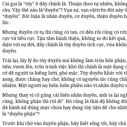
Cái gọi là “tùy” ở đây chính là: Thuận theo tự nhiên, kh
cầu. Vậy thế nào là“duyên”? Vạn sự, vạn vậttrên đời này 
“duyên”. Bất luận là nhân duyên, cơ duyên, thiện duyên h
lúc.
Nhưng duyên có tụ thì cũng có tan, có đến rồi cũng có rờ
cực và tiêu cực. Tận tâm hành thiện, không so đo kết quả,
diện với sự đời, đây chính là tùy duyên tích cực, vừa khô
duyên.
Trái lại, lấy lý do tùy duyên mà không làm tròn bổn phậ
tiến, vươn lên, trốn tránh việc khó thì chính là một dạng
cớ để người ta biếng lười, phó mặc. Tùy duyên khác với tùy
xong, được chăng hay chớ, không có nguyên tắc cũng chẳ
nhiệm. Một người nọ luôn luôn phiền não vì nhân duyên v
Nhưng thay vì cố gắng cải biến nhân duyên, anh ta lại ngh
cùng, không phận thì rời đi”. Đó cũng là thái độ không 
đã hành xử đúng mực chưa hay đang tùy tiện để cho nhữ
là “duyên phận”?
Trước khi chờ vào duyên phận, hãy biết sống tốt, hãy c