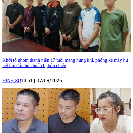
Khởi tố nhóm thanh niên 17 tuổi mang hung khí, phóng xe máy hú
hét tìm đối thủ chuẩn bị hỗn chiến
HÌNH SỰ
13:51
|
07/08/2026