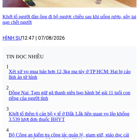
Khởi tố người đàn ông đi bộ ngược chiều sau khi uống rượu, gây tai
nạn chết người
HÌNH SỰ
12:47
|
07/08/2026
TIN ĐỌC NHIỀU
1
Xét xử vụ mua bán hơn 12,3kg ma túy ở TP HCM: Hai bị cáo
lĩnh án tử hình
2
Đồng Nai: Tạm giữ gã thanh niên bạo hành bé gái 11 tuổi con
riêng của người tình
3
Khởi tố thêm 6 cán bộ y tế ở Đắk Lắk liên quan vụ lập khống
3.539 lượt đơn thuốc BHYT
4
Bộ Công an kiểm tra công tác quản lý, giam giữ, giáo dục cải