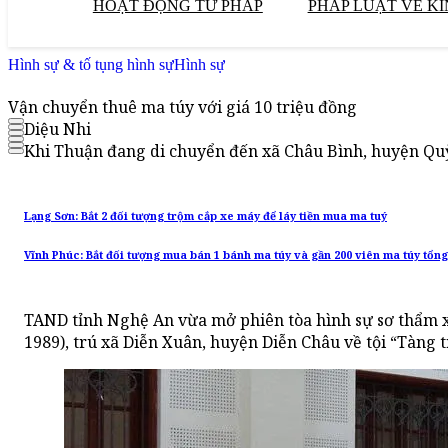
HOẠT ĐỘNG TƯ PHÁP
PHÁP LUẬT VỀ KI
Hình sự & tố tụng hình sự
Hình sự
Vận chuyển thuê ma túy với giá 10 triệu đồng
Diệu Nhi
Khi Thuận đang di chuyển đến xã Châu Bình, huyện Quỳ 
Lạng Sơn: Bắt 2 đối tượng trộm cắp xe máy để láy tiền mua ma tuý
Vĩnh Phúc: Bắt đối tượng mua bán 1 bánh ma túy và gần 200 viên ma túy tổn
TAND tỉnh Nghệ An vừa mở phiên tòa hình sự sơ thẩm 
1989), trú xã Diễn Xuân, huyện Diễn Châu về tội “Tàng t