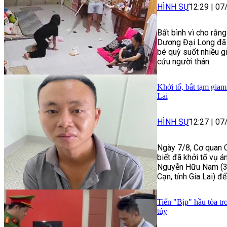
HÌNH SỰ
12:29
|
07
Bất bình vì cho rằng
Dương Đại Long đã 
bé quỳ suốt nhiều gi
cứu người thân.
Khởi tố, bắt tạm giam
Lai
HÌNH SỰ
12:27
|
07
Ngày 7/8, Cơ quan C
biết đã khởi tố vụ á
Nguyễn Hữu Nam (33
Cạn, tỉnh Gia Lai) để
Tiến "Bịp" hầu tòa tr
túy