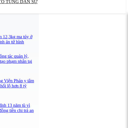
TỐ TỤNG DÂN SỰ
n 12,3kg ma túy ở
nh án tử hình
ông tác quản lý,
 tạo phạm nhân tại
ng Viện Pháp y tâm
hối lộ hơn 8 tỷ
lĩnh 13 năm tù vì
ồng tiền chi trả an