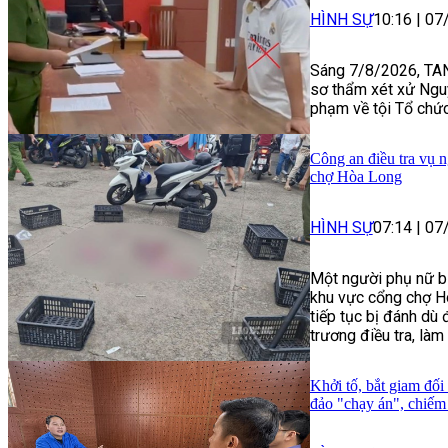
HÌNH SỰ
10:16
|
07
Sáng 7/8/2026, TAN
sơ thẩm xét xử Ngu
phạm về tội Tổ chức
Công an điều tra vụ n
chợ Hòa Long
HÌNH SỰ
07:14
|
07
Một người phụ nữ bị
khu vực cổng chợ H
tiếp tục bị đánh dù
trương điều tra, làm 
Khởi tố, bắt giam đối
đảo "chạy án", chiếm 