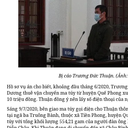
Bị cáo Trương Đức Thuận. (Ảnh:
Hồ sơ vụ án cho biết, khoảng đầu tháng 6/2020, Trươn
Dương thuê vận chuyển ma túy từ huyện Quế Phong xuố
10 triệu đồng. Thuận đồng ý nên lấy số điện thoại của 
Sáng 9/7/2020, bên giao ma túy gọi điện cho Thuận thô
tại ngã ba Truông Bành, thuộc xã Tiền Phong, huyện Q
túy với tổng khối lượng 554,21 gam của người đàn ông
Diễn Châu. Khi Thuận đang di chuyển đến xã Châu Bình,