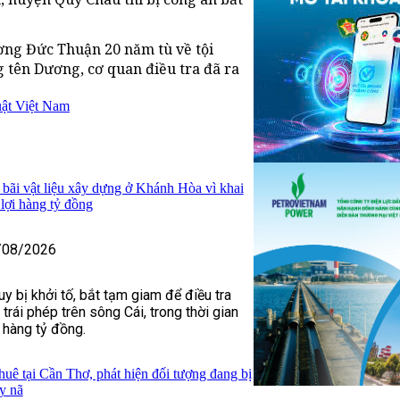
ơng Đức Thuận 20 năm tù về tội
g tên Dương, cơ quan điều tra đã ra
uật Việt Nam
 bãi vật liệu xây dựng ở Khánh Hòa vì khai
u lợi hàng tỷ đồng
/08/2026
y bị khởi tố, bắt tạm giam để điều tra
 trái phép trên sông Cái, trong thời gian
h hàng tỷ đồng.
huê tại Cần Thơ, phát hiện đối tượng đang bị
y nã