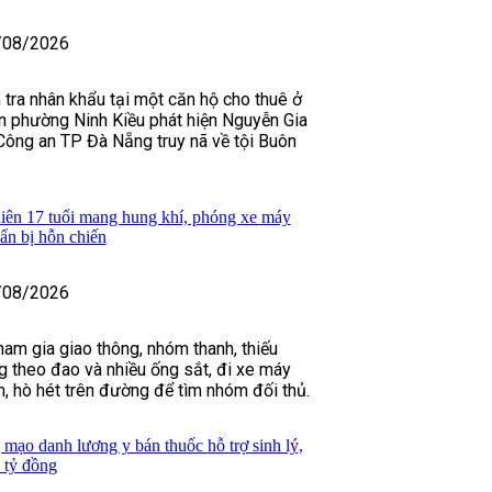
/08/2026
 tra nhân khẩu tại một căn hộ cho thuê ở
n phường Ninh Kiều phát hiện Nguyễn Gia
Công an TP Đà Nẵng truy nã về tội Buôn
iên 17 tuổi mang hung khí, phóng xe máy
uẩn bị hỗn chiến
/08/2026
ham gia giao thông, nhóm thanh, thiếu
 theo đao và nhiều ống sắt, đi xe máy
h, hò hét trên đường để tìm nhóm đối thủ.
 mạo danh lương y bán thuốc hỗ trợ sinh lý,
 tỷ đồng