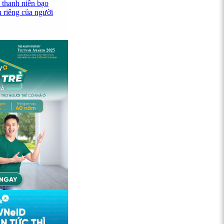
 thanh niên bạo
n riêng của người