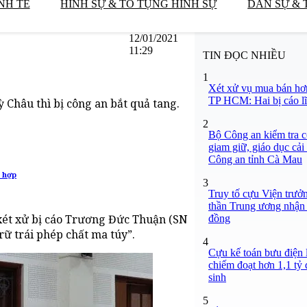
NH TẾ
HÌNH SỰ & TỐ TỤNG HÌNH SỰ
DÂN SỰ & 
12/01/2021
11:29
TIN ĐỌC NHIỀU
1
Xét xử vụ mua bán hơ
TP HCM: Hai bị cáo lĩ
Châu thì bị công an bắt quả tang.
2
Bộ Công an kiểm tra c
giam giữ, giáo dục cải
Công an tỉnh Cà Mau
g hợp
3
Truy tố cựu Viện trưở
thần Trung ương nhận 
xét xử bị cáo Trương Đức Thuận (SN
đồng
rữ trái phép chất ma túy”.
4
Cựu kế toán bưu điện 
chiếm đoạt hơn 1,1 tỷ đ
sinh
5