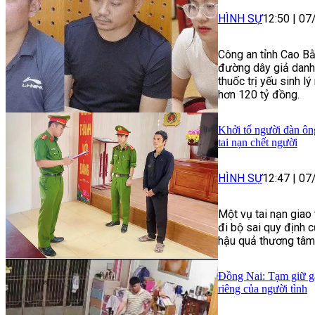
HÌNH SỰ
12:50
|
07
Công an tỉnh Cao Bằ
đường dây giả danh 
thuốc trị yếu sinh lý
hơn 120 tỷ đồng.
Khởi tố người đàn ôn
tai nạn chết người
HÌNH SỰ
12:47
|
07
Một vụ tai nạn giao
đi bộ sai quy định 
hậu quả thương tâm
Đồng Nai: Tạm giữ gã
riêng của người tình