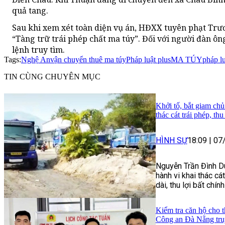
quả tang.
Sau khi xem xét toàn diện vụ án, HĐXX tuyên phạt Trư
“Tàng trữ trái phép chất ma túy”. Đối với người đàn ôn
lệnh truy tìm.
Tags:
Nghệ An
vận chuyển thuê ma túy
Pháp luật plus
MA TÚY
pháp l
TIN CÙNG CHUYÊN MỤC
Khởi tố, bắt giam chủ
thác cát trái phép, th
HÌNH SỰ
18:09
|
07
Nguyễn Trần Đình Du
hành vi khai thác cát
dài, thu lợi bất chín
Kiểm tra căn hộ cho t
Công an Đà Nẵng tru