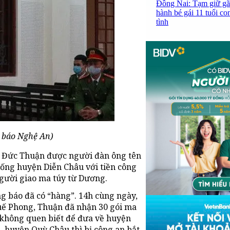
Đồng Nai: Tạm giữ gã
hành bé gái 11 tuổi co
tình
 báo Nghệ An)
g Đức Thuận được người đàn ông tên
ng huyện Diễn Châu với tiền công
người giao ma túy từ Dương.
ng báo đã có “hàng”. 14h cùng ngày,
uế Phong, Thuận đã nhận 30 gói ma
 không quen biết để đưa về huyện
 huyện Quỳ Châu thì bị công an bắt