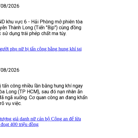
/08/2026
D khu vực 6 - Hải Phòng mở phiên tòa
yễn Thành Long (Tiến "Bịp") cùng đồng
 sử dụng trái phép chất ma túy.
gười phụ nữ bị tấn công bằng hung khí tại
/08/2026
 tấn công nhiều lần bằng hung khí ngay
òa Long (TP HCM), sau đó nạn nhân ẫn
 đã ngã xuống. Cơ quan công an đang khẩn
rõ vụ việc.
 tượng giả danh nữ cán bộ Công an để lừa
đoạt 400 triệu đồng