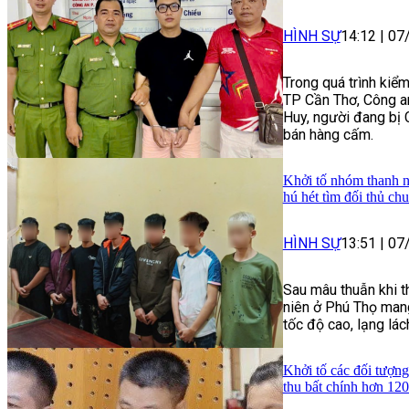
HÌNH SỰ
14:12
|
07
Trong quá trình kiểm
TP Cần Thơ, Công a
Huy, người đang bị 
bán hàng cấm.
Khởi tố nhóm thanh n
hú hét tìm đối thủ ch
HÌNH SỰ
13:51
|
07
Sau mâu thuẫn khi t
niên ở Phú Thọ mang
tốc độ cao, lạng lác
Khởi tố các đối tượng
thu bất chính hơn 120