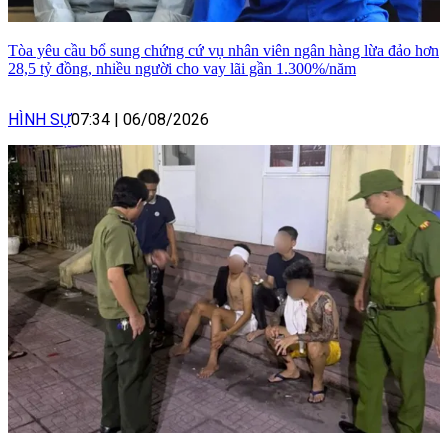
Tòa yêu cầu bổ sung chứng cứ vụ nhân viên ngân hàng lừa đảo hơn
28,5 tỷ đồng, nhiều người cho vay lãi gần 1.300%/năm
HÌNH SỰ
07:34
|
06/08/2026