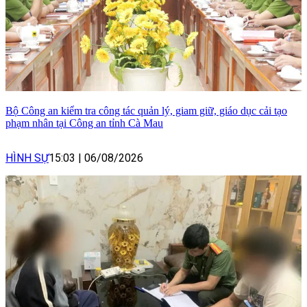
Bộ Công an kiểm tra công tác quản lý, giam giữ, giáo dục cải tạo
phạm nhân tại Công an tỉnh Cà Mau
HÌNH SỰ
15:03
|
06/08/2026