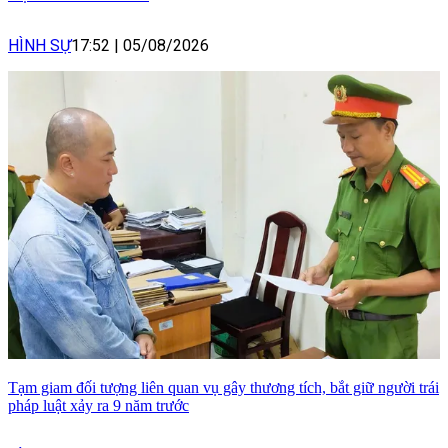
HÌNH SỰ
17:52
|
05/08/2026
Tạm giam đối tượng liên quan vụ gây thương tích, bắt giữ người trái
pháp luật xảy ra 9 năm trước