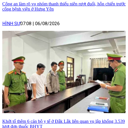
Công an làm rõ vụ nhóm thanh thiếu niên rượt đuổi, hỗn chiến trước
cổng bệnh viện ở Hưng Yên
HÌNH SỰ
07:08
|
06/08/2026
Khởi tố thêm 6 cán bộ y tế ở Đắk Lắk liên quan vụ lập khống 3.539
lượt đơn thuốc BHYT