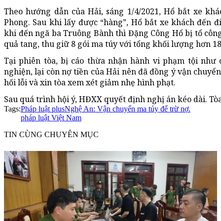
Theo hướng dẫn của Hải, sáng 1/4/2021, Hổ bắt xe khá
Phong. Sau khi lấy được “hàng”, Hổ bắt xe khách đến đ
khi đến ngã ba Truông Bành thì Đặng Công Hổ bị tổ côn
quả tang, thu giữ 8 gói ma túy với tổng khối lượng hơn 1
Tại phiên tòa, bị cáo thừa nhận hành vi phạm tội như c
nghiện, lại còn nợ tiền của Hải nên đã đồng ý vận chuyển
hối lỗi và xin tòa xem xét giảm nhẹ hình phạt.
Sau quá trình hội ý, HĐXX quyết định nghị án kéo dài. Tòa
Tags:
Pháp luật plus
Nghệ An: Vận chuyển ma túy để trừ nợ.
pháp luật Việt Nam
TIN CÙNG CHUYÊN MỤC