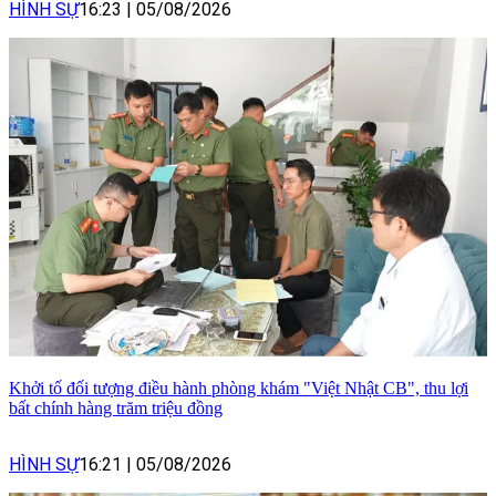
HÌNH SỰ
16:23
|
05/08/2026
Khởi tố đối tượng điều hành phòng khám "Việt Nhật CB", thu lợi
bất chính hàng trăm triệu đồng
HÌNH SỰ
16:21
|
05/08/2026