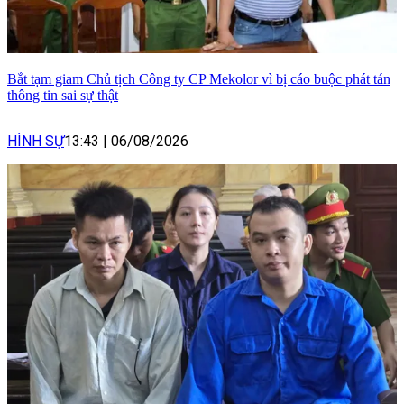
Bắt tạm giam Chủ tịch Công ty CP Mekolor vì bị cáo buộc phát tán
thông tin sai sự thật
HÌNH SỰ
13:43
|
06/08/2026