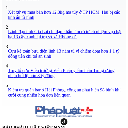
1
Xét xử vụ mua bán hơn 12,3kg ma túy ở TP HCM: Hai bị cáo
lĩnh án tử hình
2
Lãnh đạo tỉnh Gia Lai chỉ đạo khẩn làm rõ trách nhiệm vụ chặt
hạ 13 cây xanh tại trụ sở xã Hbông cũ
3
Cựu kế toán bưu điện lĩnh 13 năm tù vì chiếm đoạt hơn 1,1 tỷ
đồng tiền chi trả an sinh
4
Truy tố cựu Viện trưởng Viện Pháp y tâm thần Trung ương
nhận hối lộ hơn 8 tỷ đồng
5
Kiểm tra quán bar ở Hải Phòng, công an phát hiện 98 bình khí
cười cùng nhiều hóa đơn liên quan
BÁO PHÁP LUẬT VIỆT NAM