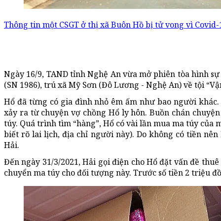
Thông tin một CSGT ở thị xã Buôn Hồ bị tử vong vì Covid-19
Ngày 16/9, TAND tỉnh Nghệ An vừa mở phiên tòa hình sự
(SN 1986), trú xã Mỹ Sơn (Đô Lương - Nghệ An) về tội “Vậ
Hổ đã từng có gia đình nhỏ êm ấm như bao người khác. T
xảy ra từ chuyện vợ chồng Hổ ly hôn. Buồn chán chuyện
túy. Quá trình tìm “hàng”, Hổ có vài lần mua ma túy của
biết rõ lai lịch, địa chỉ người này). Do không có tiền n
Hải.
Đến ngày 31/3/2021, Hải gọi điện cho Hổ đặt vấn đề thu
chuyển ma túy cho đối tượng này. Trước số tiền 2 triệu đ