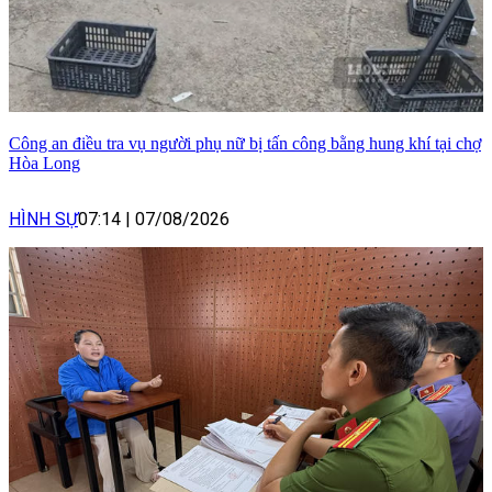
Công an điều tra vụ người phụ nữ bị tấn công bằng hung khí tại chợ
Hòa Long
HÌNH SỰ
07:14
|
07/08/2026