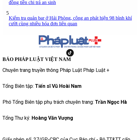
đồng tiền chi trả an sinh
5
Kiểm tra quán bar ở Hải Phòng, công an phát hiện 98 bình khí
cười cùng nhiều hóa đơn liên quan
BÁO PHÁP LUẬT VIỆT NAM
Chuyên trang truyền thông Pháp Luật Pháp Luật +
Tổng Biên tập:
Tiến sĩ Vũ Hoài Nam
Phó Tổng Biên tập phụ trách chuyên trang:
Trần Ngọc Hà
Tổng Thư ký:
Hoàng Văn Vượng
Giấy phép số: 27/GP-CBC của Cục Báo chí - Bộ TT&TT cấp