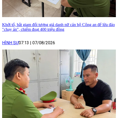
Khởi tố, bắt giam đối tượng giả danh nữ cán bộ Công an để lừa đảo
"chạy án", chiếm đoạt 400 triệu đồng
HÌNH SỰ
07:13
|
07/08/2026