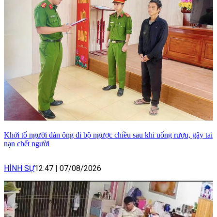
Khởi tố người đàn ông đi bộ ngược chiều sau khi uống rượu, gây tai
nạn chết người
HÌNH SỰ
12:47
|
07/08/2026