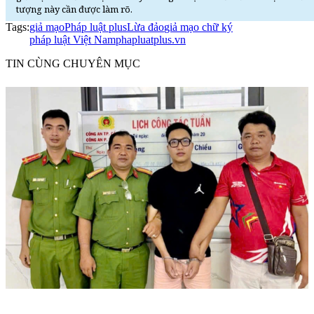
tượng này cần được làm rõ.
Tags:
giả mạo
Pháp luật plus
Lừa đảo
giả mạo chữ ký
pháp luật Việt Nam
phapluatplus.vn
TIN CÙNG CHUYÊN MỤC