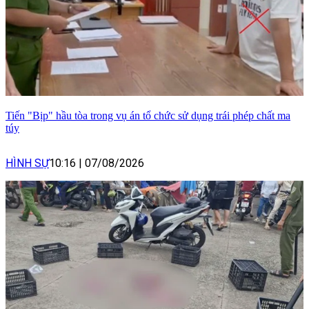
Tiến "Bịp" hầu tòa trong vụ án tổ chức sử dụng trái phép chất ma
túy
HÌNH SỰ
10:16
|
07/08/2026