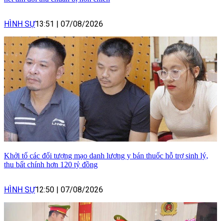
HÌNH SỰ
13:51
|
07/08/2026
Khởi tố các đối tượng mạo danh lương y bán thuốc hỗ trợ sinh lý,
thu bất chính hơn 120 tỷ đồng
HÌNH SỰ
12:50
|
07/08/2026