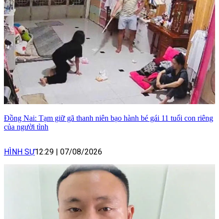
Đồng Nai: Tạm giữ gã thanh niên bạo hành bé gái 11 tuổi con riêng
của người tình
HÌNH SỰ
12:29
|
07/08/2026