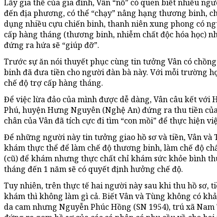
Lấy gia thế của gia đình, Vân “nổ” có quen biết nhiều ng
đến địa phương, có thể “chạy” nâng hạng thương binh, ch
dụng nhiều cựu chiến binh, thanh niên xung phong có n
cấp hàng tháng (thương binh, nhiễm chất độc hóa học) nhưn
đứng ra hứa sẽ “giúp đỡ”.
Trước sự ăn nói thuyết phục cùng tin tưởng Vân có chồng
binh đã đưa tiền cho người đàn bà này. Với mỗi trường hợp
chế độ trợ cấp hàng tháng.
Để việc lừa đảo của mình được dễ dàng, Vân câu kết với 
Phú, huyện Hưng Nguyên (Nghệ An) đứng ra thu tiền của 
chân của Vân đã tích cực đi tìm “con mồi” để thực hiện việ
Để những người này tin tưởng giao hồ sơ và tiền, Vân và
khám thực thể để làm chế độ thương binh, làm chế độ chấ
(cũ) để khám nhưng thực chất chỉ khám sức khỏe bình th
tháng đến 1 năm sẽ có quyết định hưởng chế độ.
Tuy nhiên, trên thực tế hai người này sau khi thu hồ sơ, t
khám thì không làm gì cả. Biết Vân và Tùng không có khả
da cam nhưng Nguyễn Phúc Hồng (SN 1954), trú xã Nam 