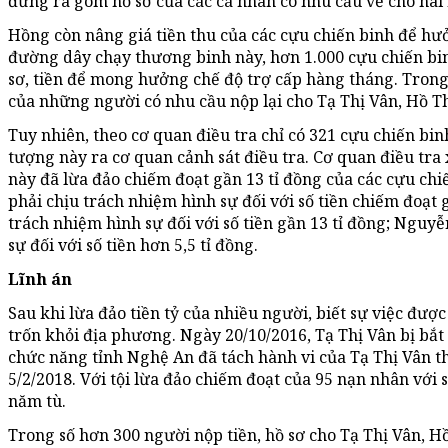
đứng ra gom hồ sơ của các cá nhân có nhu cầu về cho hai
Hồng còn nâng giá tiền thu của các cựu chiến binh để hư
đường dây chạy thương binh này, hơn 1.000 cựu chiến bin
sơ, tiền để mong hưởng chế độ trợ cấp hàng tháng. Trong
của những người có nhu cầu nộp lại cho Tạ Thị Vân, Hồ
Tuy nhiên, theo cơ quan điều tra chỉ có 321 cựu chiến bi
tượng này ra cơ quan cảnh sát điều tra. Cơ quan điều tra 
này đã lừa đảo chiếm đoạt gần 13 tỉ đồng của các cựu chi
phải chịu trách nhiệm hình sự đối với số tiền chiếm đoạt
trách nhiệm hình sự đối với số tiền gần 13 tỉ đồng; Ngu
sự đối với số tiền hơn 5,5 tỉ đồng.
Lĩnh án
Sau khi lừa đảo tiền tỷ của nhiều người, biết sự việc đượ
trốn khỏi địa phương. Ngày 20/10/2016, Tạ Thị Vân bị bắt 
chức năng tỉnh Nghệ An đã tách hành vi của Tạ Thị Vân t
5/2/2018. Với tội lừa đảo chiếm đoạt của 95 nạn nhân với s
năm tù.
Trong số hơn 300 người nộp tiền, hồ sơ cho Tạ Thị Vân,