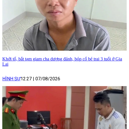
Khởi tố, bắt tạm giam cha dượng đánh, bóp cổ bé trai 3 tuổi ở Gia
Lai
HÌNH SỰ
12:27
|
07/08/2026