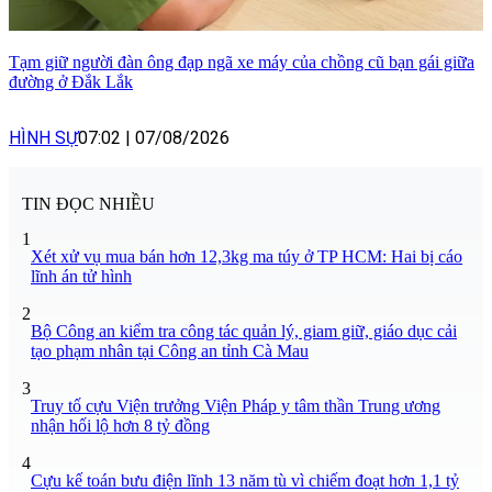
Tạm giữ người đàn ông đạp ngã xe máy của chồng cũ bạn gái giữa
đường ở Đắk Lắk
HÌNH SỰ
07:02
|
07/08/2026
TIN ĐỌC NHIỀU
1
Xét xử vụ mua bán hơn 12,3kg ma túy ở TP HCM: Hai bị cáo
lĩnh án tử hình
2
Bộ Công an kiểm tra công tác quản lý, giam giữ, giáo dục cải
tạo phạm nhân tại Công an tỉnh Cà Mau
3
Truy tố cựu Viện trưởng Viện Pháp y tâm thần Trung ương
nhận hối lộ hơn 8 tỷ đồng
4
Cựu kế toán bưu điện lĩnh 13 năm tù vì chiếm đoạt hơn 1,1 tỷ