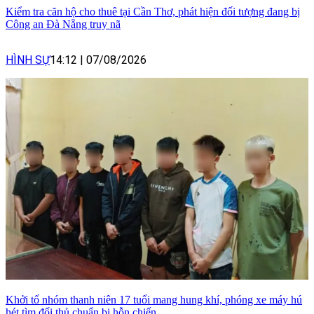
Kiểm tra căn hộ cho thuê tại Cần Thơ, phát hiện đối tượng đang bị
Công an Đà Nẵng truy nã
HÌNH SỰ
14:12
|
07/08/2026
Khởi tố nhóm thanh niên 17 tuổi mang hung khí, phóng xe máy hú
hét tìm đối thủ chuẩn bị hỗn chiến