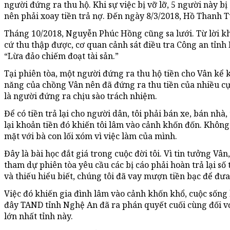
người đứng ra thu hộ. Khi sự việc bị vỡ lỡ, 5 người này b
nên phải xoay tiền trả nợ. Đến ngày 8/3/2018, Hồ Thanh Tù
Tháng 10/2018, Nguyễn Phúc Hồng cũng sa lưới. Từ lời 
cứ thu thập được, cơ quan cảnh sát điều tra Công an tỉnh 
“Lừa đảo chiếm đoạt tài sản.”
Tại phiên tòa, một người đứng ra thu hộ tiền cho Vân kể k
năng của chồng Vân nên đã đứng ra thu tiền của nhiều cựu 
là người đứng ra chịu sào trách nhiệm.
Để có tiền trả lại cho người dân, tôi phải bán xe, bán nhà
lại khoản tiền đó khiến tôi lâm vào cảnh khốn đốn. Không
mặt với bà con lối xóm vì việc làm của mình.
Đây là bài học đắt giá trong cuộc đời tôi. Vì tin tưởng Vân,
tham dự phiên tòa yêu cầu các bị cáo phải hoàn trả lại số 
và thiếu hiểu biết, chúng tôi đã vay mượn tiền bạc để đư
Việc đó khiến gia đình lâm vào cảnh khốn khổ, cuộc sống 
đây TAND tỉnh Nghệ An đã ra phán quyết cuối cùng đối v
lớn nhất tỉnh này.