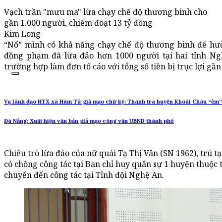
Vạch trần "mưu ma" lừa chạy chế độ thương binh cho
gần 1.000 người, chiếm đoạt 13 tỷ đồng
Kim Long
“Nổ” mình có khả năng chạy chế độ thương binh để hưở
đồng phạm đã lừa đảo hơn 1000 người tại hai tỉnh Ngh
trường hợp làm đơn tố cáo với tổng số tiền bị trục lợi gần
Vụ lãnh đạo HTX xã Hàm Tử giả mạo chữ ký: Thanh tra huyện Khoái Châu “ẻm” 
Đà Nẵng: Xuất hiện văn bản giả mạo công văn UBND thành phố
Chiêu trò lừa đảo của nữ quái Tạ Thị Vân (SN 1962), trú tạ
có chồng công tác tại Ban chỉ huy quân sự 1 huyện thuộc
chuyển đến công tác tại Tỉnh đội Nghệ An.