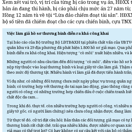
Xem xét vai trò, vị trí của từng bị cáo trong vụ án, HĐXX
bản án đang thi hành, bị cáo phải chịu mức án 27 năm t
Hồng 12 năm tù về tội “Lừa đảo chiếm đoạt tài sản”. HĐXX
bộ số tiền đã chiếm đoạt cho các cựu chiến binh, cựu TNXP
Việc làm giả hồ sơ thương binh diễn ra khá công khai
Tại báo cáo của Bộ trưởng Bộ LĐTB&XH tại phiên chất vấn của UBTVQH 
quân khu và 29 địa phương đã phát hiện 1.800 hồ sơ giả mạo. Qua phản
binh diễn ra khá công khai. Hiện tượng “cò mồi” xuất hiện nhiều, và 
Những người có nhu cầu tìm đến đối tượng “cò mồi”, điền vào hồ sơ h
nộp tùy thuộc vào loại thương binh và loại giấy tờ cần làm giả. Thậm ch
theo mức độ thương tật. Nhiều hành vi làm giả đã được tiến hành trắng
Ví dụ như, có những đối tượng chưa một ngày phục vụ trong quân n
binh; có trường hợp vết thương do tai nạn lao động, giao thông cũng 
người có công; có những trường hơp chiến đấu ở cuộc chiến tranh biê
chất độc da cam…
Trong khi đó, thực tế, còn nhiều trường hợp người có công, vì nhiề
giấy tờ gốc, có người làm chứng) nên chưa công nhận được, đang làm c
Từ thực tế đó, cử tri đặt câu hỏi: Bản thân các đối tượng giả mạo có t
thương binh rất chặt chẽ, trải qua nhiều khâu, được nhiều cơ quan x
giả mạo có thể trot lọt? Có hay không có sự câu kết với cán bộ có thẩm