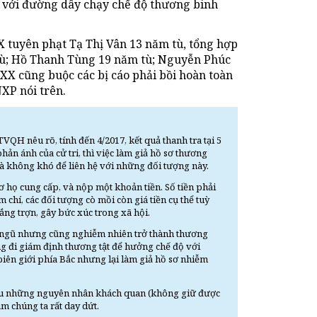
 với đường dây chạy chế độ thương binh
XX tuyên phạt Tạ Thị Vân 13 năm tù, tổng hợp
 tù; Hồ Thanh Tùng 19 năm tù; Nguyễn Phúc
XX cũng buộc các bị cáo phải bồi hoàn toàn
NXP nói trên.
H nêu rõ, tính đến 4/2017, kết quả thanh tra tại 5
ản ánh của cử tri, thì việc làm giả hồ sơ thương
và không khó để liên hệ với những đối tượng này.
 họ cung cấp, và nộp một khoản tiền. Số tiền phải
 chí, các đối tượng cò mồi còn giá tiền cụ thể tuỳ
ắng trợn, gây bức xúc trong xã hội.
 ngũ nhưng cũng nghiễm nhiên trở thành thương
ng đi giám định thương tật để hưởng chế độ với
iên giới phía Bắc nhưng lại làm giả hồ sơ nhiễm
hiều những nguyên nhân khách quan (không giữ được
m chúng ta rất day dứt.