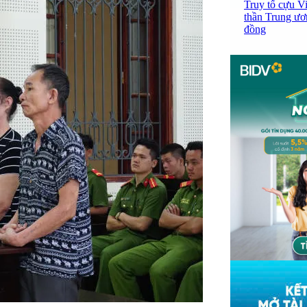
Truy tố cựu V
thần Trung ươ
đồng