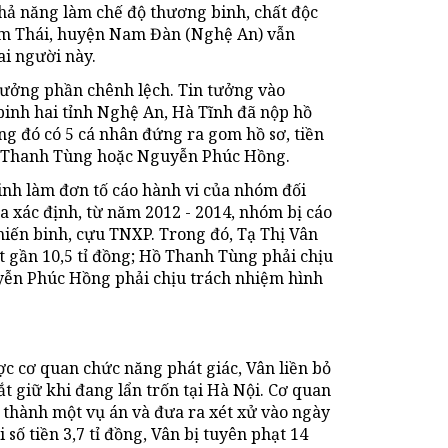
hả năng làm chế độ thương binh, chất độc
m Thái, huyện Nam Đàn (Nghệ An) vẫn
ai người này.
hưởng phần chênh lệch. Tin tưởng vào
inh hai tỉnh Nghệ An, Hà Tĩnh đã nộp hồ
ng đó có 5 cá nhân đứng ra gom hồ sơ, tiền
Hồ Thanh Tùng hoặc Nguyễn Phúc Hồng.
binh làm đơn tố cáo hành vi của nhóm đối
ra xác định, từ năm 2012 - 2014, nhóm bị cáo
hiến binh, cựu TNXP. Trong đó, Tạ Thị Vân
ạt gần 10,5 tỉ đồng; Hồ Thanh Tùng phải chịu
guyễn Phúc Hồng phải chịu trách nhiệm hình
ược cơ quan chức năng phát giác, Vân liền bỏ
t giữ khi đang lẩn trốn tại Hà Nội. Cơ quan
 thành một vụ án và đưa ra xét xử vào ngày
 số tiền 3,7 tỉ đồng, Vân bị tuyên phạt 14