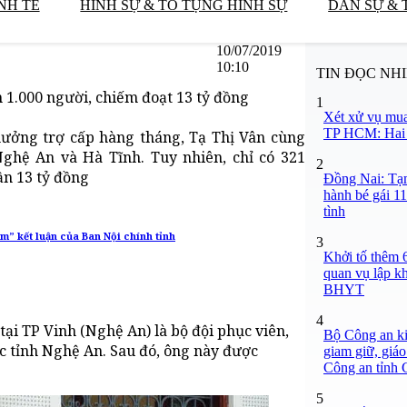
NH TẾ
HÌNH SỰ & TỐ TỤNG HÌNH SỰ
DÂN SỰ & 
10/07/2019
10:10
TIN ĐỌC NH
 1.000 người, chiếm đoạt 13 tỷ đồng
1
Xét xử vụ mua
TP HCM: Hai b
ưởng trợ cấp hàng tháng, Tạ Thị Vân cùng
ghệ An và Hà Tĩnh. Tuy nhiên, chỉ có 321
2
ần 13 tỷ đồng
Đồng Nai: Tạm
hành bé gái 11
tình
” kết luận của Ban Nội chính tỉnh
3
Khởi tố thêm 6
quan vụ lập k
BHYT
4
tại TP Vinh (Nghệ An) là bộ đội phục viên,
Bộ Công an ki
ộc tỉnh Nghệ An. Sau đó, ông này được
giam giữ, giáo
Công an tỉnh
5