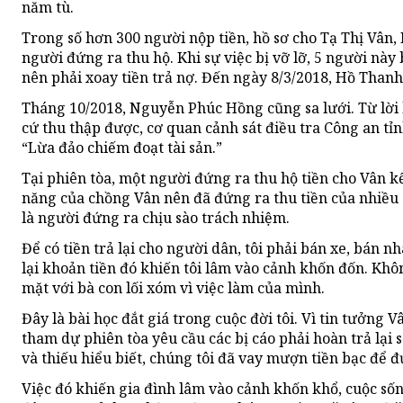
năm tù.
Trong số hơn 300 người nộp tiền, hồ sơ cho Tạ Thị Vâ
người đứng ra thu hộ. Khi sự việc bị vỡ lỡ, 5 người này
nên phải xoay tiền trả nợ. Đến ngày 8/3/2018, Hồ Thanh 
Tháng 10/2018, Nguyễn Phúc Hồng cũng sa lưới. Từ lờ
cứ thu thập được, cơ quan cảnh sát điều tra Công an tỉn
“Lừa đảo chiếm đoạt tài sản.”
Tại phiên tòa, một người đứng ra thu hộ tiền cho Vân kể
năng của chồng Vân nên đã đứng ra thu tiền của nhiều cự
là người đứng ra chịu sào trách nhiệm.
Để có tiền trả lại cho người dân, tôi phải bán xe, bán n
lại khoản tiền đó khiến tôi lâm vào cảnh khốn đốn. Khô
mặt với bà con lối xóm vì việc làm của mình.
Đây là bài học đắt giá trong cuộc đời tôi. Vì tin tưởng V
tham dự phiên tòa yêu cầu các bị cáo phải hoàn trả lại s
và thiếu hiểu biết, chúng tôi đã vay mượn tiền bạc để 
Việc đó khiến gia đình lâm vào cảnh khốn khổ, cuộc sốn