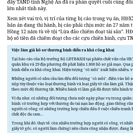
đây TAND tỉnh Nghệ An đã ra phán quyết cuối cùng đối
lớn nhất tỉnh này.
Xem xét vai trò, vị trí của từng bị cáo trong vụ án, HĐ
bản án đang thi hành, bị cáo phải chịu mức án 27 năm
Hồng 12 năm tù về tội “Lừa đảo chiếm đoạt tài sản”. HĐ
bộ số tiền đã chiếm đoạt cho các cựu chiến binh, cựu T
Việc làm giả hồ sơ thương binh diễn ra khá công khai
Tại báo cáo của Bộ trưởng Bộ LĐTB&XH tại phiên chất vấn của UBTVQ
quân khu và 29 địa phương đã phát hiện 1.800 hồ sơ giả mạo. Qua ph
binh diễn ra khá công khai. Hiện tượng “cò mồi” xuất hiện nhiều, 
Những người có nhu cầu tìm đến đối tượng “cò mồi”, điền vào hồ sơ
nộp tùy thuộc vào loại thương binh và loại giấy tờ cần làm giả. Thậm
theo mức độ thương tật. Nhiều hành vi làm giả đã được tiến hành tr
Ví dụ như, có những đối tượng chưa một ngày phục vụ trong quân
binh; có trường hợp vết thương do tai nạn lao động, giao thông cũ
người có công; có những trường hơp chiến đấu ở cuộc chiến tranh b
chất độc da cam…
Trong khi đó, thực tế, còn nhiều trường hợp người có công, vì n
giấy tờ gốc, có người làm chứng) nên chưa công nhận được, đang là