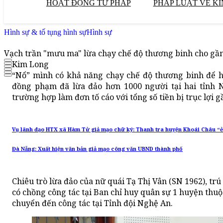
HOẠT ĐỘNG TƯ PHÁP
PHÁP LUẬT VỀ KI
Hình sự & tố tụng hình sự
Hình sự
Vạch trần "mưu ma" lừa chạy chế độ thương binh cho gần
Kim Long
“Nổ” mình có khả năng chạy chế độ thương binh để h
đồng phạm đã lừa đảo hơn 1000 người tại hai tỉnh N
trường hợp làm đơn tố cáo với tổng số tiền bị trục lợi g
Vụ lãnh đạo HTX xã Hàm Tử giả mạo chữ ký: Thanh tra huyện Khoái Châu “ẻm
Đà Nẵng: Xuất hiện văn bản giả mạo công văn UBND thành phố
Chiêu trò lừa đảo của nữ quái Tạ Thị Vân (SN 1962), trú 
có chồng công tác tại Ban chỉ huy quân sự 1 huyện thu
chuyển đến công tác tại Tỉnh đội Nghệ An.