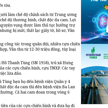
ên tòa.
người làm chế độ chính sách từ Trung ương
chế độ thương binh, chất độc da cam. Lợi
 nguyện vọng được làm thủ tục hưởng trợ
hưng bị mất, thất lạc giấy tờ, hồ sơ, Vân
ng công tác trong quân đội, nhiều cựu chiến
ợp, Vân thu từ 12-30 triệu đồng, tùy loại
i Hồ Thanh Tùng (SN 1958), trú xã Hưng
a các cựu chiến binh, cựu TNXP. Các tay
việc lừa đảo.
và Tùng hẹn họ đến bệnh viện Quân y 4
hất độc da cam thì đến bệnh viện Ba Lan
thường. Cả hai cam đoan trong vòng 6
 tiền của các cựu chiến binh và đưa họ đi