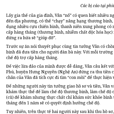
Các bị cáo tại phi
Lấy gia thế của gia đình, Vân “nổ” có quen biết nhiều 
đến địa phương, có thể “chạy” nâng hạng thương binh, 
dụng nhiều cựu chiến binh, thanh niên xung phong có
cấp hàng tháng (thương binh, nhiễm chất độc hóa học) n
đứng ra hứa sẽ “giúp đỡ”.
Trước sự ăn nói thuyết phục cùng tin tưởng Vân có chồ
binh đã đưa tiền cho người đàn bà này. Với mỗi trường h
chế độ trợ cấp hàng tháng.
Để việc lừa đảo của mình được dễ dàng, Vân câu kết vớ
Phú, huyện Hưng Nguyên (Nghệ An) đứng ra thu tiền củ
chân của Vân đã tích cực đi tìm “con mồi” để thực hiện 
Để những người này tin tưởng giao hồ sơ và tiền, Vân 
khám thực thể để làm chế độ thương binh, làm chế độ c
(cũ) để khám nhưng thực chất chỉ khám sức khỏe bình 
tháng đến 1 năm sẽ có quyết định hưởng chế độ.
Tuy nhiên, trên thực tế hai người này sau khi thu hồ sơ,