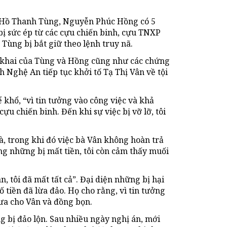
n, Hồ Thanh Tùng, Nguyễn Phúc Hồng có 5
 bị sức ép từ các cựu chiến binh, cựu TNXP
Tùng bị bắt giữ theo lệnh truy nã.
i khai của Tùng và Hồng cũng như các chứng
h Nghệ An tiếp tục khởi tố Tạ Thị Vân về tội
 khổ, “vì tin tưởng vào công việc và khả
u chiến binh. Đến khi sự việc bị vỡ lỡ, tôi
hà, trong khi đó việc bà Vân không hoàn trả
ng những bị mất tiền, tôi còn cảm thấy muối
ân, tôi đã mất tất cả”. Đại diện những bị hại
ố tiền đã lừa đảo. Họ cho rằng, vì tin tưởng
đưa cho Vân và đồng bọn.
g bị đảo lộn. Sau nhiều ngày nghị án, mới