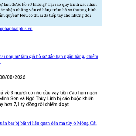
ó tự làm được hồ sơ không? Tại sao quy trình xác nhận
n xác nhận những vẫn có hàng trăm hồ sơ thương binh
hẩm quyền? Nếu có thì ai đã tiếp tay cho những đối
am
phapluatplus.vn
 hai phụ nữ làm giả hồ sơ đáo hạn ngân hàng, chiếm
g
08/08/2026
iả về 3 người có nhu cầu vay tiền đáo hạn ngân
Minh Sen và Ngô Thùy Linh bị cáo buộc khiến
y hơn 7,1 tỷ đồng rồi chiếm đoạt.
uán bar bị bắt vì liên quan đến ma túy ở Móng Cái