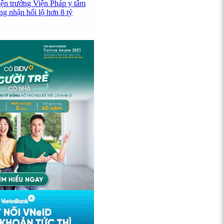
iện trưởng Viện Pháp y tâm
ng nhận hối lộ hơn 8 tỷ