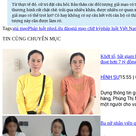
Từ thực tế đó, cử tri đặt câu hỏi: Bản thân các đối tượng giả mạo c
thương binh rất chặt chẽ, trải qua nhiều khâu, được nhiều cơ qua
giả mạo có thể trot lọt? Có hay không có sự câu kết với cán bộ có t
tượng này cần được làm rõ.
Tags:
giả mạo
Pháp luật plus
Lừa đảo
giả mạo chữ ký
pháp luật Việt N
TIN CÙNG CHUYÊN MỤC
Khởi tố, bắt giam
đoạt hơn 7 tỷ đồn
HÌNH SỰ
15:55
|
Dựng thông tin g
hàng, Phùng Thị 
một người cho va
Ba nữ nhân viên q