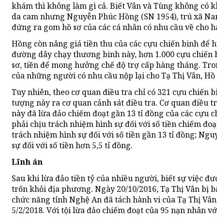
khám thì không làm gì cả. Biết Vân và Tùng không có k
da cam nhưng Nguyễn Phúc Hồng (SN 1954), trú xã Na
đứng ra gom hồ sơ của các cá nhân có nhu cầu về cho h
Hồng còn nâng giá tiền thu của các cựu chiến binh để 
đường dây chạy thương binh này, hơn 1.000 cựu chiến b
sơ, tiền để mong hưởng chế độ trợ cấp hàng tháng. Tro
của những người có nhu cầu nộp lại cho Tạ Thị Vân, 
Tuy nhiên, theo cơ quan điều tra chỉ có 321 cựu chiến 
tượng này ra cơ quan cảnh sát điều tra. Cơ quan điều t
này đã lừa đảo chiếm đoạt gần 13 tỉ đồng của các cựu c
phải chịu trách nhiệm hình sự đối với số tiền chiếm đo
trách nhiệm hình sự đối với số tiền gần 13 tỉ đồng; N
sự đối với số tiền hơn 5,5 tỉ đồng.
Lĩnh án
Sau khi lừa đảo tiền tỷ của nhiều người, biết sự việc đ
trốn khỏi địa phương. Ngày 20/10/2016, Tạ Thị Vân bị bắ
chức năng tỉnh Nghệ An đã tách hành vi của Tạ Thị Vân
5/2/2018. Với tội lừa đảo chiếm đoạt của 95 nạn nhân với