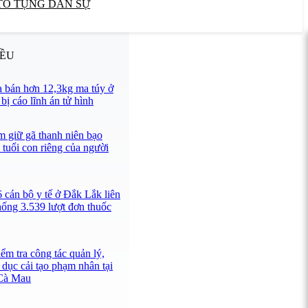
TỐ TỤNG DÂN SỰ
IỀU
 bán hơn 12,3kg ma túy ở
ị cáo lĩnh án tử hình
 giữ gã thanh niên bạo
 tuổi con riêng của người
 cán bộ y tế ở Đắk Lắk liên
hống 3.539 lượt đơn thuốc
ểm tra công tác quản lý,
 dục cải tạo phạm nhân tại
 Cà Mau