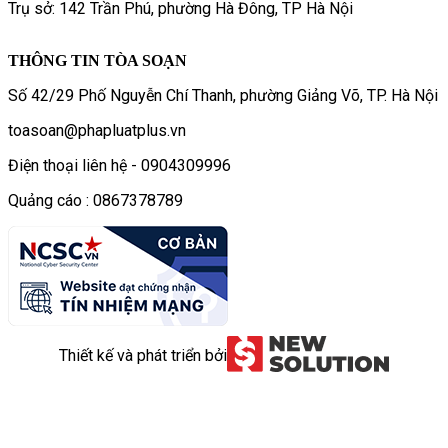
Trụ sở: 142 Trần Phú, phường Hà Đông, TP Hà Nội
THÔNG TIN TÒA SOẠN
Số 42/29 Phố Nguyễn Chí Thanh, phường Giảng Võ, TP. Hà Nội
toasoan@phapluatplus.vn
Điện thoại liên hệ - 0904309996
Quảng cáo : 0867378789
Thiết kế và phát triển bởi