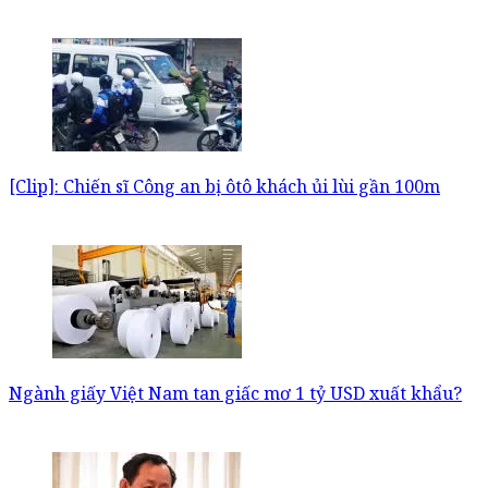
[Clip]: Chiến sĩ Công an bị ôtô khách ủi lùi gần 100m
Ngành giấy Việt Nam tan giấc mơ 1 tỷ USD xuất khẩu?