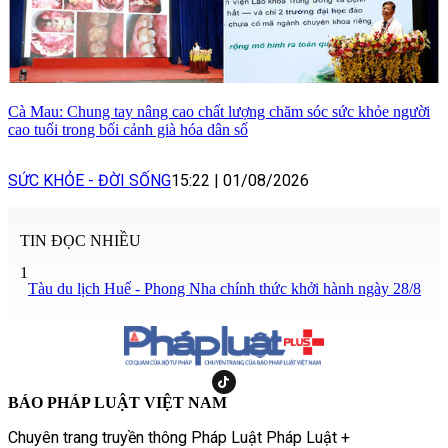
Cà Mau: Chung tay nâng cao chất lượng chăm sóc sức khỏe người
cao tuổi trong bối cảnh già hóa dân số
SỨC KHỎE - ĐỜI SỐNG
15:22
|
01/08/2026
TIN ĐỌC NHIỀU
1
Tàu du lịch Huế - Phong Nha chính thức khởi hành ngày 28/8
BÁO PHÁP LUẬT VIỆT NAM
Chuyên trang truyền thông Pháp Luật Pháp Luật +