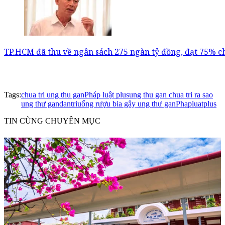
TP.HCM đã thu về ngân sách 275 ngàn tỷ đồng, đạt 75% ch
Tags:
chua tri ung thu gan
Pháp luật plus
ung thu gan chua tri ra sao
ung thư gan
dantri
uống rượu bia gây ung thư gan
Phapluatplus
TIN CÙNG CHUYÊN MỤC