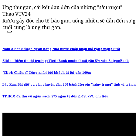
Ung thư gan, cái kết đau đớn của những "sâu rượu"
Theo VTV24
Rượu gây độc cho tế bào gan, uống nhiều sẽ dẫn đến sơ g
cuối cùng là ung thư gan.
Nam A Bank được Ngân hàng Nhà nước chấp nhận mở rộng mạng lưới
Slide - Điểm tin thị trường: VietinBank muốn thoái gần 5% vốn SaigonBank
[Clip]: Chiến sĩ Công an bị ôtô khách ủi lùi gần 100m
Bắc Kạn: Bắt giữ vụ vận chuyển gần 200 bánh Heroin "ngụy trang" tinh vi trên 
TP.HCM đã thu về ngân sách 275 ngàn tỷ đồng, đạt 75% chỉ tiêu