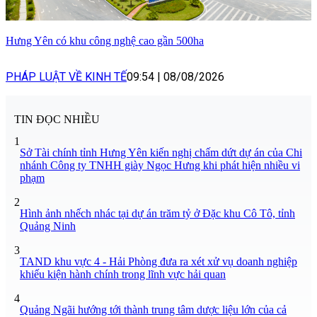
Hưng Yên có khu công nghệ cao gần 500ha
PHÁP LUẬT VỀ KINH TẾ
09:54
|
08/08/2026
TIN ĐỌC NHIỀU
1
Sở Tài chính tỉnh Hưng Yên kiến nghị chấm dứt dự án của Chi
nhánh Công ty TNHH giày Ngọc Hưng khi phát hiện nhiều vi
phạm
2
Hình ảnh nhếch nhác tại dự án trăm tỷ ở Đặc khu Cô Tô, tỉnh
Quảng Ninh
3
TAND khu vực 4 - Hải Phòng đưa ra xét xử vụ doanh nghiệp
khiếu kiện hành chính trong lĩnh vực hải quan
4
Quảng Ngãi hướng tới thành trung tâm dược liệu lớn của cả