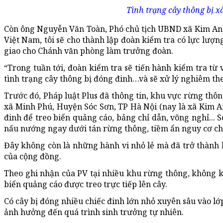
Tình trạng cây thông bị x
Còn ông Nguyễn Văn Toàn,
Phó chủ tịch
UBND xã Kim Anh 
Việt Nam, tôi sẽ cho thành lập đoàn kiểm tra có lực lượ
giao cho Chánh văn phòng làm trưởng đoàn.
“Trong tuần tới, đoàn kiểm tra sẽ tiến hành kiểm tra từ v
tình trạng cây thông bị đóng đinh…và sẽ xử lý nghiêm the
Trước đó, Pháp luật Plus đã thông tin, khu vực rừng th
xã Minh Phú,
Huyện
Sóc Sơn, TP Hà Nội (nay là xã Kim A
đinh để treo biển quảng cáo, bảng chỉ dẫn, võng nghỉ... S
nấu nướng ngay dưới tán rừng thông, tiềm ẩn nguy cơ ch
Đây không còn là những hành vi nhỏ lẻ mà đã trở thành 
của cộng đồng.
Theo ghi nhận của PV tại nhiều khu rừng thông, không kh
biển quảng cáo được treo trực tiếp lên cây.
Có cây bị đóng nhiều chiếc đinh lớn nhỏ xuyên sâu vào l
ảnh hưởng đến quá trình sinh trưởng tự nhiên.