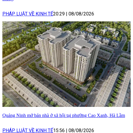
PHÁP LUẬT VỀ KINH TẾ
20:29
|
08/08/2026
Quảng Ninh mở bán nhà ở xã hội tại phường Cao Xanh, Hà Lầm
PHÁP LUẬT VỀ KINH TẾ
15:56
|
08/08/2026