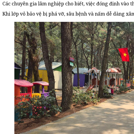
Các chuyên gia lâm nghiệp cho biết, việc đóng đinh vào 
Khi lớp vỏ bảo vệ bị phá vỡ, sâu bệnh và nấm dễ dàng xâ