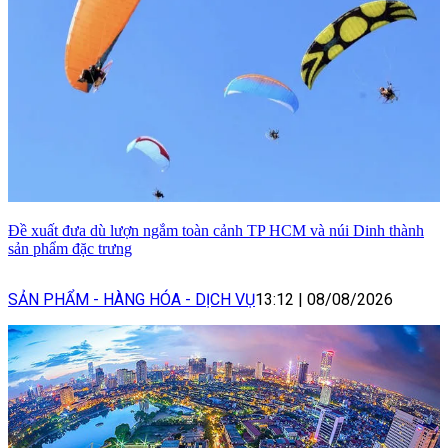
Đề xuất đưa dù lượn ngắm toàn cảnh TP HCM và núi Dinh thành
sản phẩm đặc trưng
SẢN PHẨM - HÀNG HÓA - DỊCH VỤ
13:12
|
08/08/2026