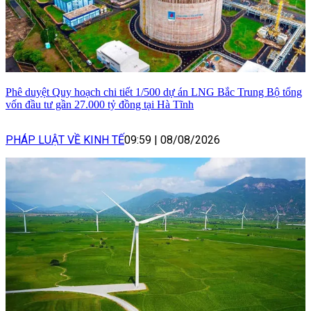
Phê duyệt Quy hoạch chi tiết 1/500 dự án LNG Bắc Trung Bộ tổng
vốn đầu tư gần 27.000 tỷ đồng tại Hà Tĩnh
PHÁP LUẬT VỀ KINH TẾ
09:59
|
08/08/2026