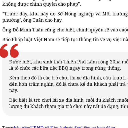
không được chính quyền cho phép".
"Trước đây, khu này do Sở Nông nghiệp và Môi trườn
phường
', ông Tuấn cho hay.
Ông Đỗ Minh Tuấn cũng cho biết, chính quyền sẽ vào cuộc 
Báo Pháp luật Việt Nam sẽ tiếp tục thông tin về vụ việc nà
Được biết, khu sinh thái Thiên Phú Lâm rộng 20ha mỗ
là tổ chức các bữa tiệc BBQ ngay trong rừng thông.
Kèm theo đó là các trò chơi lái xe địa hình, cầu trượt
đến hơn trăm nghìn, đó là chưa kể du khách phải trả t
này.
Đặc biệt là trò chơi lái xe địa hình, mỗi du khách muố
lượng du khách tham gia trò chơi này rất đa dạng, từ 
Tags:
cháy rừng
UBND xã Kim Anh
sóc Sơn
kiểm tra hoạt động