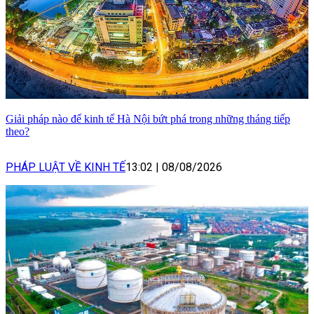
Giải pháp nào để kinh tế Hà Nội bứt phá trong những tháng tiếp
theo?
PHÁP LUẬT VỀ KINH TẾ
13:02
|
08/08/2026