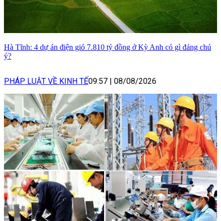
Hà Tĩnh: 4 dự án điện gió 7.810 tỷ đồng ở Kỳ Anh có gì đáng chú
ý?
PHÁP LUẬT VỀ KINH TẾ
09:57
|
08/08/2026