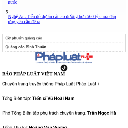
nước
5
Nghệ An: Tiến độ dự án cải tạo đường hơn 560 tỷ chưa đáp
ứng yêu cầu đề ra
Cờ phướn
quảng cáo
Quảng cáo Bình Thuận
BÁO PHÁP LUẬT VIỆT NAM
Chuyên trang truyền thông Pháp Luật Pháp Luật +
Tổng Biên tập:
Tiến sĩ Vũ Hoài Nam
Phó Tổng Biên tập phụ trách chuyên trang:
Trần Ngọc Hà
Tổng Thư ký:
Hoàng Văn Vượng