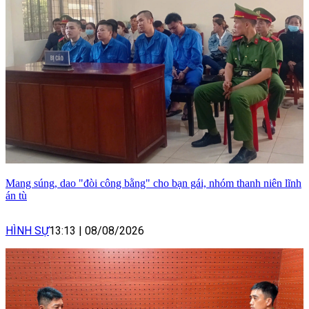
Mang súng, dao "đòi công bằng" cho bạn gái, nhóm thanh niên lĩnh
án tù
HÌNH SỰ
13:13
|
08/08/2026