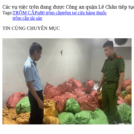
Các vụ việc trên đang được Công an quận Lê Chân tiếp tụ
Tags:
TRỘM CẮP
u80 trộm cắp
trộm tại cửa hàng thuốc
trộm cắp tài sản
TIN CÙNG CHUYÊN MỤC