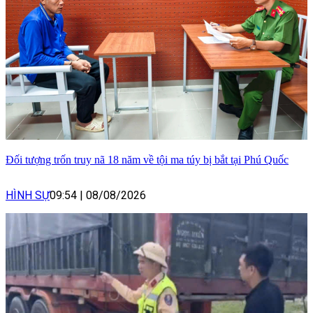
Đối tượng trốn truy nã 18 năm về tội ma túy bị bắt tại Phú Quốc
HÌNH SỰ
09:54
|
08/08/2026