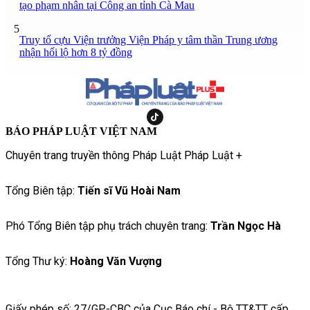
tạo phạm nhân tại Công an tỉnh Cà Mau
5
Truy tố cựu Viện trưởng Viện Pháp y tâm thần Trung ương
nhận hối lộ hơn 8 tỷ đồng
BÁO PHÁP LUẬT VIỆT NAM
Chuyên trang truyền thông Pháp Luật Pháp Luật +
Tổng Biên tập:
Tiến sĩ Vũ Hoài Nam
Phó Tổng Biên tập phụ trách chuyên trang:
Trần Ngọc Hà
Tổng Thư ký:
Hoàng Văn Vượng
Giấy phép số: 27/GP-CBC của Cục Báo chí - Bộ TT&TT cấp