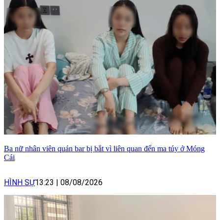
Ba nữ nhân viên quán bar bị bắt vì liên quan đến ma túy ở Móng
Cái
HÌNH SỰ
13:23
|
08/08/2026