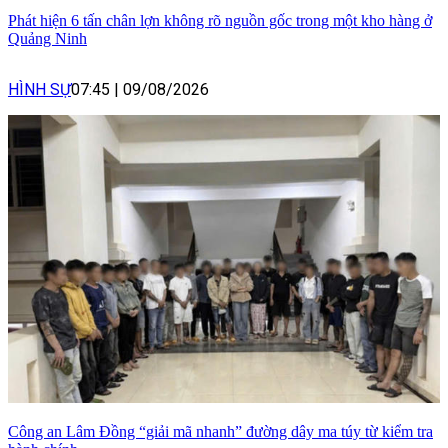
Phát hiện 6 tấn chân lợn không rõ nguồn gốc trong một kho hàng ở
Quảng Ninh
HÌNH SỰ
07:45
|
09/08/2026
Công an Lâm Đồng “giải mã nhanh” đường dây ma túy từ kiểm tra