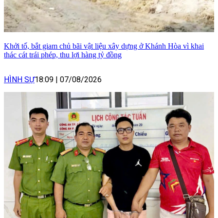
Khởi tố, bắt giam chủ bãi vật liệu xây dựng ở Khánh Hòa vì khai
thác cát trái phép, thu lợi hàng tỷ đồng
HÌNH SỰ
18:09
|
07/08/2026