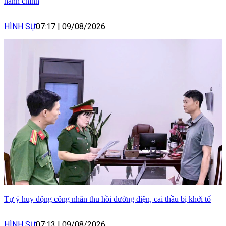
hành chính
HÌNH SỰ
07:17
|
09/08/2026
Tự ý huy động công nhân thu hồi đường điện, cai thầu bị khởi tố
HÌNH SỰ
07:13
|
09/08/2026