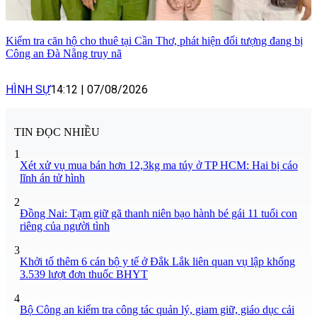
Kiểm tra căn hộ cho thuê tại Cần Thơ, phát hiện đối tượng đang bị
Công an Đà Nẵng truy nã
HÌNH SỰ
14:12
|
07/08/2026
TIN ĐỌC NHIỀU
1
Xét xử vụ mua bán hơn 12,3kg ma túy ở TP HCM: Hai bị cáo
lĩnh án tử hình
2
Đồng Nai: Tạm giữ gã thanh niên bạo hành bé gái 11 tuổi con
riêng của người tình
3
Khởi tố thêm 6 cán bộ y tế ở Đắk Lắk liên quan vụ lập khống
3.539 lượt đơn thuốc BHYT
4
Bộ Công an kiểm tra công tác quản lý, giam giữ, giáo dục cải