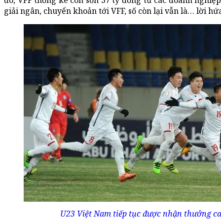
đó, VFF thống kê con sốn 37 tỷ đồng từ các doanh nghiệp
giải ngân, chuyển khoản tới VFF, số còn lại vẫn là… lời hứ
U23 Việt Nam tiếp tục được nhận thưởng ca