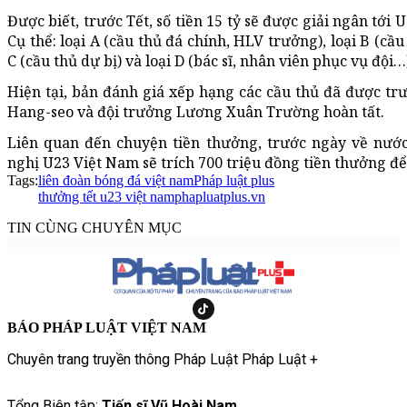
Được biết, trước Tết, số tiền 15 tỷ sẽ được giải ngân tới 
Cụ thể: loại A (cầu thủ đá chính, HLV trưởng), loại B (cầ
C (cầu thủ dự bị) và loại D (bác sĩ, nhân viên phục vụ đội…
Hiện tại, bản đánh giá xếp hạng các cầu thủ đã được 
Hang-seo và đội trưởng Lương Xuân Trường hoàn tất.
Liên quan đến chuyện tiền thưởng, trước ngày về nướ
nghị U23 Việt Nam sẽ trích 700 triệu đồng tiền thưởng để
Tags:
liên đoàn bóng đá việt nam
Pháp luật plus
thưởng tết u23 việt nam
phapluatplus.vn
TIN CÙNG CHUYÊN MỤC
BÁO PHÁP LUẬT VIỆT NAM
Chuyên trang truyền thông Pháp Luật Pháp Luật +
Tổng Biên tập:
Tiến sĩ Vũ Hoài Nam