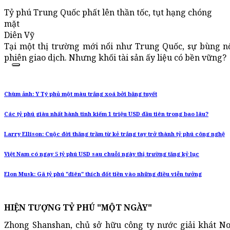
Tỷ phú Trung Quốc phất lên thần tốc, tụt hạng chóng
mặt
Diên Vỹ
Tại một thị trường mới nổi như Trung Quốc, sự bùng n
phiên giao dịch. Nhưng khối tài sản ấy liệu có bền vững?
Chùm ảnh: Y Tý phủ một màu trắng xoá bởi băng tuyết
Các tỷ phú giàu nhất hành tinh kiếm 1 triệu USD đầu tiên trong bao lâu?
Larry Ellison: Cuộc đời thăng trầm từ kẻ trắng tay trở thành tỷ phú công nghệ
Việt Nam có ngay 5 tỷ phú USD sau chuỗi ngày thị trường tăng kỷ lục
Elon Musk: Gã tỷ phú "điên" thích đốt tiền vào những điều viễn tưởng
HIỆN TƯỢNG TỶ PHÚ "MỘT NGÀY"
Zhong Shanshan, chủ sở hữu công ty nước giải khát No