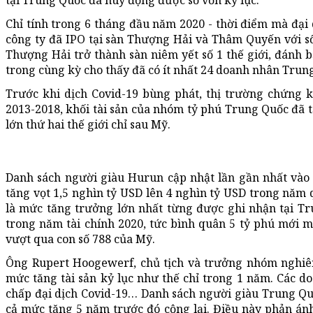
tại Trung Quốc đã huy động được số vốn kỷ lục.
Chỉ tính trong 6 tháng đầu năm 2020 - thời điểm mà đại d
công ty đã IPO tại sàn Thượng Hải và Thâm Quyến với s
Thượng Hải trở thành sàn niêm yết số 1 thế giới, đánh 
trong cùng kỳ cho thấy đã có ít nhất 24 doanh nhân Trun
Trước khi dịch Covid-19 bùng phát, thị trường chứng
2013-2018, khối tài sản của nhóm tỷ phú Trung Quốc đã 
lớn thứ hai thế giới chỉ sau Mỹ.
Danh sách người giàu Hurun cập nhật lần gần nhất vào 
tăng vọt 1,5 nghìn tỷ USD lên 4 nghìn tỷ USD trong năm 
là mức tăng trưởng lớn nhất từng được ghi nhận tại T
trong năm tài chính 2020, tức bình quân 5 tỷ phú mới mỗ
vượt qua con số 788 của Mỹ.
Ông Rupert Hoogewerf, chủ tịch và trưởng nhóm nghiên
mức tăng tài sản kỷ lục như thế chỉ trong 1 năm. Các
chấp đại dịch Covid-19… Danh sách người giàu Trung Q
cả mức tăng 5 năm trước đó cộng lại. Điều này phản ánh