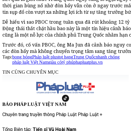
thời gian bùng nổ nhờ đòn bẩy vẫn còn ở ngay trước mắt
tin sụp đổ còn vượt xa những lợi ích từ sự tăng trưởng bứ
Dễ hiểu vì sao PBOC trong tuần qua đã rút khoảng 12 t
Động thái thắt chặt hầu bao này là một tín hiệu cảnh bá
cũng là một nỗ lực của chính phủ Trung Quốc nhằm hạn c
Trước đó, cố vấn PBOC, ông Ma Jun đã cảnh báo nguy cơ 
các đòn bẩy mà không chuyển trọng tâm sang tăng trưởng 
Tags:
bong bóng
Pháp luật plus
tụt hạng
Trung Quốc
nhanh chóng
pháp luật Việt Nam
giàu có
tỷ phú
phapluatplus.vn
TIN CÙNG CHUYÊN MỤC
BÁO PHÁP LUẬT VIỆT NAM
Chuyên trang truyền thông Pháp Luật Pháp Luật +
Tổng Biên tập:
Tiến sĩ Vũ Hoài Nam