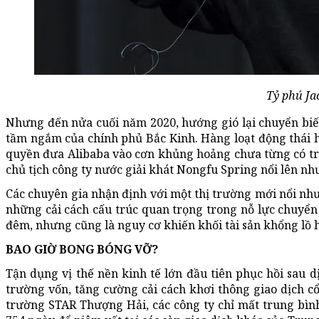
Tỷ phú Ja
Nhưng đến nửa cuối năm 2020, hướng gió lại chuyển biến
tầm ngắm của chính phủ Bắc Kinh. Hàng loạt động thái h
quyền đưa Alibaba vào cơn khủng hoảng chưa từng có tro
chủ tịch công ty nước giải khát Nongfu Spring nổi lên n
Các chuyên gia nhận định với một thị trường mới nổi như
những cải cách cấu trúc quan trọng trong nỗ lực chuyển
đêm, nhưng cũng là nguy cơ khiến khối tài sản khổng lồ h
BAO GIỜ BONG BÓNG VỠ?
Tận dụng vị thế nền kinh tế lớn đầu tiên phục hồi sau
trường vốn, tăng cường cải cách khơi thông giao dịch cổ
trường STAR Thượng Hải, các công ty chỉ mất trung bìn