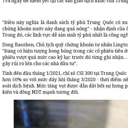
754 ngày để niêm yết tại các sàn giao dịch khác của Trung
"Điều này nghĩa là danh sách tỷ phú Trung Quốc có x
chứng khoán nước này đang quá nóng" - nhận định của ôn
Trong đó, các lĩnh vực dễ sản sinh tỷ phú nhất là công n
Dong Baozhen, Chủ tịch quỹ chứng khoán tư nhân Lingto
"Đang có hiện tượng bong bóng trong các cổ phiếu tiêu dù
phiếu vượt quá mức cao kỷ lục trước đó từng ghi nhận… 
gây rủi ro lớn cho các nhà đầu tư".
Tính đến đầu tháng 1/2021, chỉ số CSI 300 tại Trung Quốc
hơn 50% so với mức đáy hồi tháng 3/2020 - thời điểm nền
soát dịch bệnh. Mức tăng vọt được dẫn dắt bởi sự hưng 
kiến và đồng NDT mạnh tương đối.