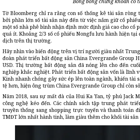
Bong bóng chứng khoán có th
Tờ Bloomberg chỉ ra rằng con số thống kê tài sản ròng 
bởi phần lớn số tài sản này đến từ việc nắm giữ cổ ph
một số nhà phê bình nhận định mức định giá cao cho cổ ph
quá ít. Khoảng 2/3 số cổ phiếu Nongfu lưu hành hiện tạ
dịch trên thị trường.
Hãy nhìn vào biến động trên vị trí người giàu nhất Trun
đoàn phát triển bất động sản China Evergrande Group Hu
USD. Thị trường bất động sản đã nóng lên cho đến cuố
nghiệp khắc nghiệt. Phát triển bất động sản vốn là lĩnh v
Kinh nhanh chóng gây sức ép lên toàn ngành, khiến tài s
tệ hơn, hiện ông trùm China Evergrande Group chỉ còn sở
Năm 2018, sau sự mất đà của Hui Ka Yan, tỷ phú Jack 
công nghệ kéo đến. Các chính sách tập trung phát tri
truyền thống sang shopping trực tuyến và thanh toán đ
TMĐT lớn nhất hành tinh, làm giàu thêm cho khối tài sản