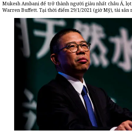
Mukesh Ambani để trở thành người giàu nhất châu Á, lọt 
Warren Buffett. Tại thời điểm 29/1/2021 (giờ Mỹ), tài s