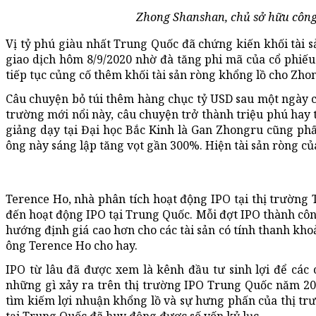
Zhong Shanshan, chủ sở hữu công 
Vị tỷ phú giàu nhất Trung Quốc đã chứng kiến khối tài s
giao dịch hôm 8/9/2020 nhờ đà tăng phi mã của cổ phiế
tiếp tục củng cố thêm khối tài sản ròng khổng lồ cho Zh
Câu chuyện bỏ túi thêm hàng chục tỷ USD sau một ngày c
trường mới nổi này, câu chuyện trở thành triệu phú hay
giảng dạy tại Đại học Bắc Kinh là Gan Zhongru cũng ph
ông này sáng lập tăng vọt gần 300%. Hiện tài sản ròng củ
Terence Ho, nhà phân tích hoạt động IPO tại thị trường
đến hoạt động IPO tại Trung Quốc. Mỗi đợt IPO thành côn
hướng định giá cao hơn cho các tài sản có tính thanh khoản
ông Terence Ho cho hay.
IPO từ lâu đã được xem là kênh đầu tư sinh lợi để cá
những gì xảy ra trên thị trường IPO Trung Quốc năm 2
tìm kiếm lợi nhuận khổng lồ và sự hưng phấn của thị tr