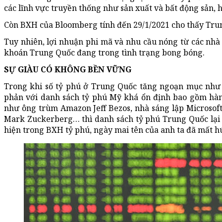
các lĩnh vực truyền thống như sản xuất và bất động sản, 
Còn BXH của Bloomberg tính đến 29/1/2021 cho thấy Trung
Tuy nhiên, lợi nhuận phi mã và nhu cầu nóng từ các nhà
khoán Trung Quốc đang trong tình trạng bong bóng.
SỰ GIÀU CÓ KHÔNG BỀN VỮNG
Trong khi số tỷ phú ở Trung Quốc tăng ngoạn mục như 
phản với danh sách tỷ phú Mỹ khá ổn định bao gồm hàn
như ông trùm Amazon Jeff Bezos, nhà sáng lập Microsoft
Mark Zuckerberg… thì danh sách tỷ phú Trung Quốc lại
hiện trong BXH tỷ phú, ngày mai tên của anh ta đã mất hú