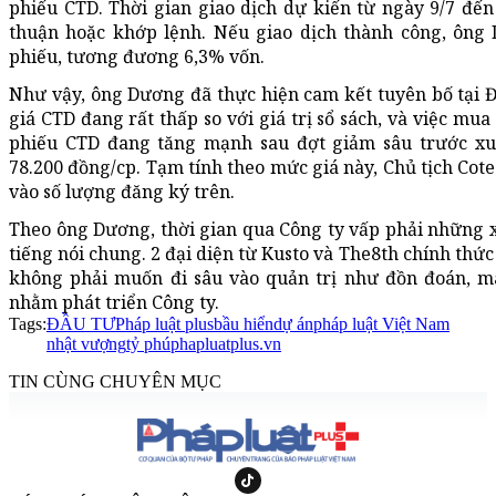
phiếu CTD. Thời gian giao dịch dự kiến từ ngày 9/7 đế
thuận hoặc khớp lệnh. Nếu giao dịch thành công, ông 
phiếu, tương đương 6,3% vốn.
Như vậy, ông Dương đã thực hiện cam kết tuyên bố tại Đ
giá CTD đang rất thấp so với giá trị sổ sách, và việc mua 
phiếu CTD đang tăng mạnh sau đợt giảm sâu trước xung
78.200 đồng/cp. Tạm tính theo mức giá này, Chủ tịch Cot
vào số lượng đăng ký trên.
Theo ông Dương, thời gian qua Công ty vấp phải những x
tiếng nói chung. 2 đại diện từ Kusto và The8th chính th
không phải muốn đi sâu vào quản trị như đồn đoán, mà
nhằm phát triển Công ty.
Tags:
ĐẦU TƯ
Pháp luật plus
bầu hiển
dự án
pháp luật Việt Nam
nhật vượng
tỷ phú
phapluatplus.vn
TIN CÙNG CHUYÊN MỤC