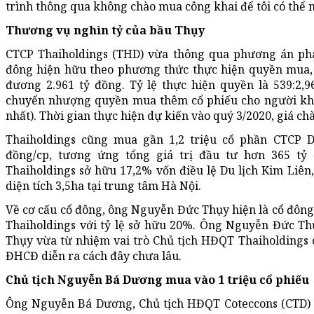
trình thông qua không chào mua công khai để tôi có th
Thương vụ nghìn tỷ của bầu Thụy
CTCP Thaiholdings (THD) vừa thông qua phương án phá
đông hiện hữu theo phương thức thực hiện quyền mua, 
đương 2.961 tỷ đồng. Tỷ lệ thực hiện quyền là 539:2,
chuyển nhượng quyền mua thêm cổ phiếu cho người khá
nhất). Thời gian thực hiện dự kiến vào quý 3/2020, giá ch
Thaiholdings cũng mua gần 1,2 triệu cổ phần CTCP D
đồng/cp, tương ứng tổng giá trị đầu tư hơn 365 tỷ
Thaiholdings sở hữu 17,2% vốn điều lệ Du lịch Kim Liên
diện tích 3,5ha tại trung tâm Hà Nội.
Về cơ cấu cổ đông, ông Nguyễn Đức Thụy hiện là cổ đông
Thaiholdings với tỷ lệ sở hữu 20%. Ông Nguyễn Đức Thụ
Thụy vừa từ nhiệm vai trò Chủ tịch HĐQT Thaiholdings c
ĐHCĐ diễn ra cách đây chưa lâu.
Chủ tịch Nguyễn Bá Dương mua vào 1 triệu cổ phiếu
Ông Nguyễn Bá Dương, Chủ tịch HĐQT Coteccons (CTD) 