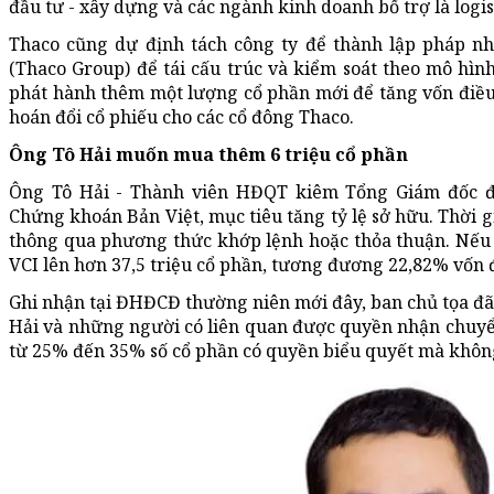
đầu tư - xây dựng và các ngành kinh doanh bổ trợ là logis
Thaco cũng dự định tách công ty để thành lập pháp n
(Thaco Group) để tái cấu trúc và kiểm soát theo mô hình
phát hành thêm một lượng cổ phần mới để tăng vốn điều 
hoán đổi cổ phiếu cho các cổ đông Thaco.
Ông Tô Hải muốn mua thêm 6 triệu cổ phần
Ông Tô Hải - Thành viên HĐQT kiêm Tổng Giám đốc đ
Chứng khoán Bản Việt, mục tiêu tăng tỷ lệ sở hữu. Thời g
thông qua phương thức khớp lệnh hoặc thỏa thuận. Nếu t
VCI lên hơn 37,5 triệu cổ phần, tương đương 22,82% vốn đ
Ghi nhận tại ĐHĐCĐ thường niên mới đây, ban chủ tọa đã
Hải và những người có liên quan được quyền nhận chuy
từ 25% đến 35% số cổ phần có quyền biểu quyết mà không