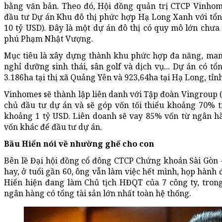
bằng văn bản. Theo đó, Hội đồng quản trị CTCP Vinh
đầu tư Dự án Khu đô thị phức hợp Hạ Long Xanh với tổ
10 tỷ USD). Đây là một dự án đô thị có quy mô lớn chưa 
phú Phạm Nhật Vượng.
Mục tiêu là xây dựng thành khu phức hợp đa năng, mang
nghỉ dưỡng sinh thái, sân golf và dịch vụ... Dự án có t
3.186ha tại thị xã Quảng Yên và 923,64ha tại Hạ Long, tỉ
Vinhomes sẽ thành lập liên danh với Tập đoàn Vingroup 
chủ đầu tư dự án và sẽ góp vốn tối thiểu khoảng 70% 
khoảng 1 tỷ USD. Liên doanh sẽ vay 85% vốn từ ngân hà
vốn khác để đầu tư dự án.
Bầu Hiển nói về nhường ghế cho con
Bên lề Đại hội đồng cổ đông CTCP Chứng khoán Sài Gòn 
hay, ở tuổi gần 60, ông vẫn làm việc hết mình, họp hành 
Hiển hiện đang làm Chủ tịch HĐQT của 7 công ty, tro
ngân hàng có tổng tài sản lớn nhất toàn hệ thống.