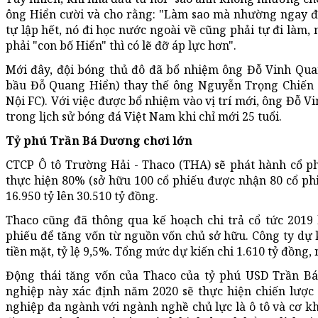
ông Hiển cười và cho rằng: "Làm sao mà nhường ngay đượ
tự lập hết, nó đi học nước ngoài về cũng phải tự đi làm,
phải "con bố Hiển" thì có lẽ đỡ áp lực hơn".
Mới đây, đội bóng thủ đô đã bổ nhiệm ông Đỗ Vinh Quan
bầu Đỗ Quang Hiển) thay thế ông Nguyễn Trọng Chiến 
Nội FC). Với việc được bổ nhiệm vào vị trí mới, ông Đỗ Vi
trong lịch sử bóng đá Việt Nam khi chỉ mới 25 tuổi.
Tỷ phú Trần Bá Dương chơi lớn
CTCP Ô tô Trường Hải - Thaco (THA) sẽ phát hành cổ ph
thực hiện 80% (sở hữu 100 cổ phiếu được nhận 80 cổ phi
16.950 tỷ lên 30.510 tỷ đồng.
Thaco cũng đã thông qua kế hoạch chi trả cổ tức 2019
phiếu để tăng vốn từ nguồn vốn chủ sở hữu. Công ty dự k
tiền mặt, tỷ lệ 9,5%. Tổng mức dự kiến chi 1.610 tỷ đồng,
Động thái tăng vốn của Thaco của tỷ phú USD Trần Bá
nghiệp này xác định năm 2020 sẽ thực hiện chiến lược
nghiệp đa ngành với ngành nghề chủ lực là ô tô và cơ kh