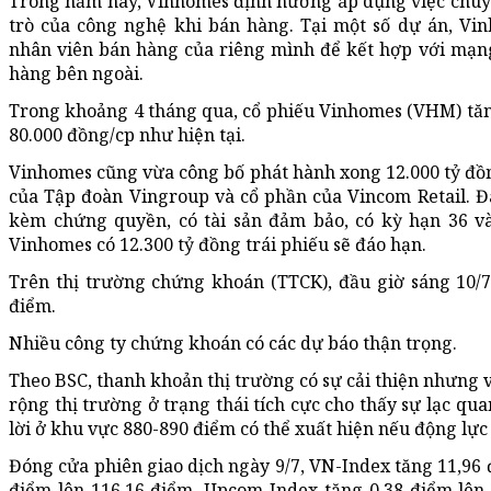
Trong năm nay, Vinhomes định hướng áp dụng việc chuyể
trò của công nghệ khi bán hàng. Tại một số dự án, Vi
nhân viên bán hàng của riêng mình để kết hợp với mạng
hàng bên ngoài.
Trong khoảng 4 tháng qua, cổ phiếu Vinhomes (VHM) tăn
80.000 đồng/cp như hiện tại.
Vinhomes cũng vừa công bố phát hành xong 12.000 tỷ đồ
của Tập đoàn Vingroup và cổ phần của Vincom Retail. Đ
kèm chứng quyền, có tài sản đảm bảo, có kỳ hạn 36 và
Vinhomes có 12.300 tỷ đồng trái phiếu sẽ đáo hạn.
Trên thị trường chứng khoán (TTCK), đầu giờ sáng 10/
điểm.
Nhiều công ty chứng khoán có các dự báo thận trọng.
Theo BSC, thanh khoản thị trường có sự cải thiện nhưng 
rộng thị trường ở trạng thái tích cực cho thấy sự lạc qua
lời ở khu vực 880-890 điểm có thể xuất hiện nếu động lự
Đóng cửa phiên giao dịch ngày 9/7, VN-Index tăng 11,96 
điểm lên 116,16 điểm. Upcom-Index tăng 0,38 điểm lên