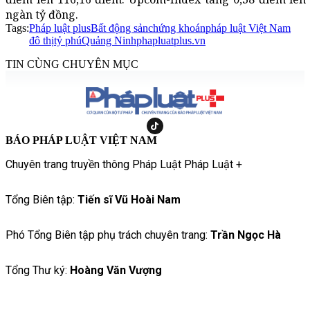
ngàn tỷ đồng.
Tags:
Pháp luật plus
Bất động sản
chứng khoán
pháp luật Việt Nam
đô thị
tỷ phú
Quảng Ninh
phapluatplus.vn
TIN CÙNG CHUYÊN MỤC
BÁO PHÁP LUẬT VIỆT NAM
Chuyên trang truyền thông Pháp Luật Pháp Luật +
Tổng Biên tập:
Tiến sĩ Vũ Hoài Nam
Phó Tổng Biên tập phụ trách chuyên trang:
Trần Ngọc Hà
Tổng Thư ký:
Hoàng Văn Vượng