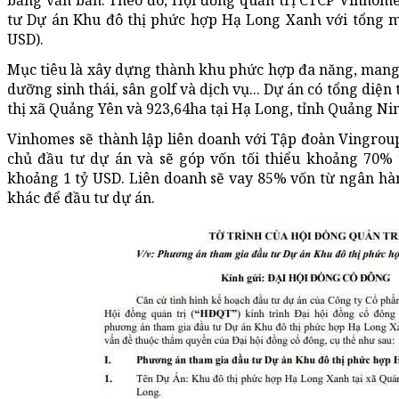
bằng văn bản. Theo đó, Hội đồng quản trị CTCP Vinho
tư Dự án Khu đô thị phức hợp Hạ Long Xanh với tổng m
USD).
Mục tiêu là xây dựng thành khu phức hợp đa năng, mang b
dưỡng sinh thái, sân golf và dịch vụ... Dự án có tổng diện
thị xã Quảng Yên và 923,64ha tại Hạ Long, tỉnh Quảng Ni
Vinhomes sẽ thành lập liên doanh với Tập đoàn Vingrou
chủ đầu tư dự án và sẽ góp vốn tối thiểu khoảng 70% 
khoảng 1 tỷ USD. Liên doanh sẽ vay 85% vốn từ ngân hàn
khác để đầu tư dự án.