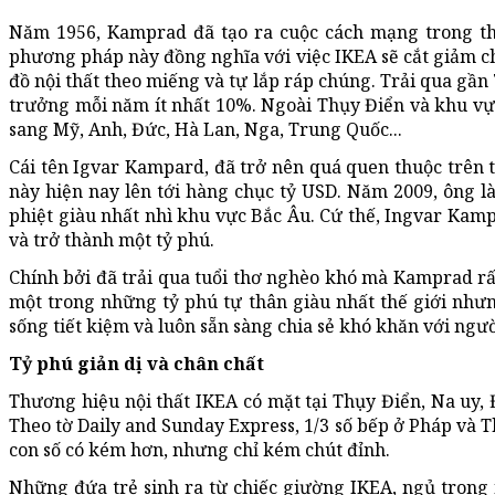
Năm 1956, Kamprad đã tạo ra cuộc cách mạng trong thị 
phương pháp này đồng nghĩa với việc IKEA sẽ cắt giảm c
đồ nội thất theo miếng và tự lắp ráp chúng. Trải qua gần
trưởng mỗi năm ít nhất 10%. Ngoài Thụy Điển và khu vực
sang Mỹ, Anh, Đức, Hà Lan, Nga, Trung Quốc...
Cái tên Igvar Kampard, đã trở nên quá quen thuộc trên t
này hiện nay lên tới hàng chục tỷ USD. Năm 2009, ông là 
phiệt giàu nhất nhì khu vực Bắc Âu. Cứ thế, Ingvar Kamp
và trở thành một tỷ phú.
Chính bởi đã trải qua tuổi thơ nghèo khó mà Kamprad rất 
một trong những tỷ phú tự thân giàu nhất thế giới nhưn
sống tiết kiệm và luôn sẵn sàng chia sẻ khó khăn với ngườ
Tỷ phú giản dị và chân chất
Thương hiệu nội thất IKEA có mặt tại Thụy Điển, Na uy, 
Theo tờ Daily and Sunday Express, 1/3 số bếp ở Pháp và Th
con số có kém hơn, nhưng chỉ kém chút đỉnh.
Những đứa trẻ sinh ra từ chiếc giường IKEA, ngủ trong 