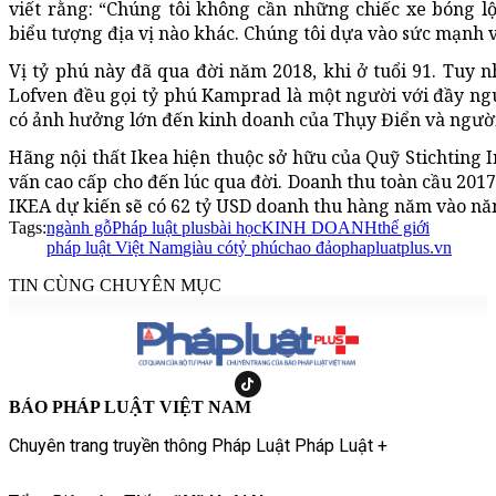
viết rằng: “Chúng tôi không cần những chiếc xe bóng 
biểu tượng địa vị nào khác. Chúng tôi dựa vào sức mạnh v
Vị tỷ phú này đã qua đời năm 2018, khi ở tuổi 91. Tuy 
Lofven đều gọi tỷ phú Kamprad là một người với đầy n
có ảnh hưởng lớn đến kinh doanh của Thụy Điển và người t
Hãng nội thất Ikea hiện thuộc sở hữu của Quỹ Stichting 
vấn cao cấp cho đến lúc qua đời. Doanh thu toàn cầu 2017 
IKEA dự kiến sẽ có 62 tỷ USD doanh thu hàng năm vào nă
Tags:
ngành gỗ
Pháp luật plus
bài học
KINH DOANH
thế giới
pháp luật Việt Nam
giàu có
tỷ phú
chao đảo
phapluatplus.vn
TIN CÙNG CHUYÊN MỤC
BÁO PHÁP LUẬT VIỆT NAM
Chuyên trang truyền thông Pháp Luật Pháp Luật +