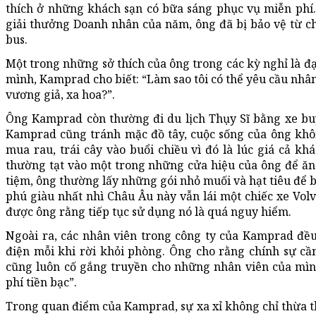
thích ở những khách sạn có bữa sáng phục vụ miễn phí.
giải thưởng Doanh nhân của năm, ông đã bị bảo vệ từ ch
bus.
Một trong những sở thích của ông trong các kỳ nghỉ là đạp
mình, Kamprad cho biết: “Làm sao tôi có thể yêu cầu nhân v
vương giả, xa hoa?”.
Ông Kamprad còn thường đi du lịch Thụy Sĩ bằng xe buýt
Kamprad cũng tránh mặc đồ tây, cuộc sống của ông khôn
mua rau, trái cây vào buổi chiều vì đó là lúc giá cả k
thường tạt vào một trong những cửa hiệu của ông để ăn 
tiệm, ông thường lấy những gói nhỏ muối và hạt tiêu để b
phú giàu nhất nhì Châu Âu này vẫn lái một chiếc xe Volv
được ông rằng tiếp tục sử dụng nó là quá nguy hiểm.
Ngoài ra, các nhân viên trong công ty của Kamprad đều
điện mỗi khi rời khỏi phòng. Ông cho rằng chính sự cần
cũng luôn cố gắng truyền cho những nhân viên của mìn
phí tiền bạc”.
Trong quan điểm của Kamprad, sự xa xỉ không chỉ thừa th