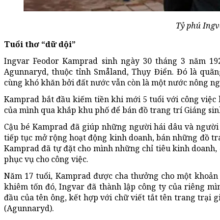
Tỷ phú Ingv
Tuổi thơ “dữ dội”
Ingvar Feodor Kamprad sinh ngày 30 tháng 3 năm 192
Agunnaryd, thuộc tỉnh Småland, Thụy Điển. Đó là quã
cùng khó khăn bởi đất nước vẫn còn là một nước nông ng
Kamprad bắt đầu kiếm tiền khi mới 5 tuổi với công việc b
của mình qua khắp khu phố để bán đồ trang trí Giáng sinh
Cậu bé Kamprad đã giúp những người hái dâu và người đ
tiếp tục mở rộng hoạt động kinh doanh, bán những đồ tran
Kamprad đã tự đặt cho mình những chỉ tiêu kinh doanh, đ
phục vụ cho công việc.
Năm 17 tuổi, Kamprad được cha thưởng cho một khoản tiề
khiêm tốn đó, Ingvar đã thành lập công ty của riêng mình 
đầu của tên ông, kết hợp với chữ viết tắt tên trang trại 
(Agunnaryd).