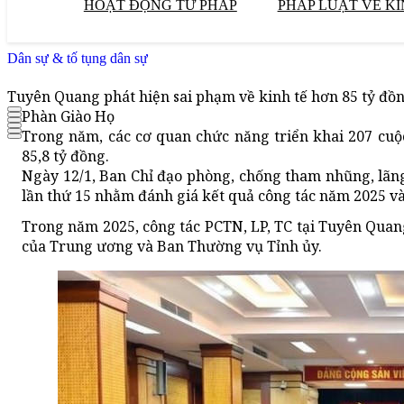
HOẠT ĐỘNG TƯ PHÁP
PHÁP LUẬT VỀ KI
Dân sự & tố tụng dân sự
Tuyên Quang phát hiện sai phạm về kinh tế hơn 85 tỷ đồ
Phàn Giào Họ
Trong năm, các cơ quan chức năng triển khai 207 cuộc 
85,8 tỷ đồng.
Ngày 12/1, Ban Chỉ đạo phòng, chống tham nhũng, lãng
lần thứ 15 nhằm đánh giá kết quả công tác năm 2025 và
Trong năm 2025, công tác PCTN, LP, TC tại Tuyên Quang 
của Trung ương và Ban Thường vụ Tỉnh ủy.