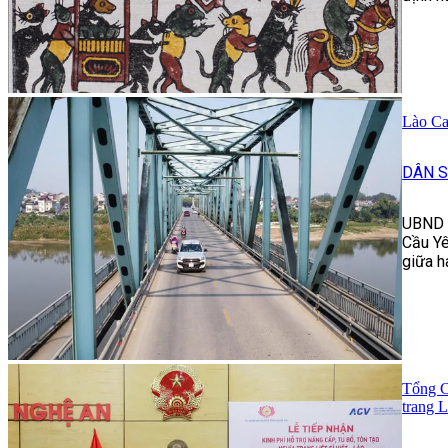
Lào Ca
DÂN S
UBND t
Cầu Yê
giữa h
Tổng C
trang L