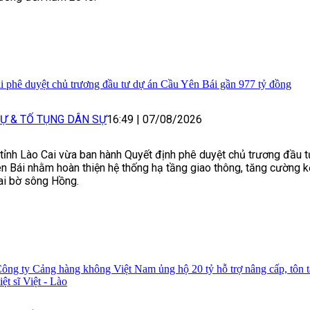
i phê duyệt chủ trương đầu tư dự án Cầu Yên Bái gần 977 tỷ đồng
Ự & TỐ TỤNG DÂN SỰ
16:49
|
07/08/2026
ỉnh Lào Cai vừa ban hành Quyết định phê duyệt chủ trương đầu t
n Bái nhằm hoàn thiện hệ thống hạ tầng giao thông, tăng cường k
ai bờ sông Hồng.
ông ty Cảng hàng không Việt Nam ủng hộ 20 tỷ hỗ trợ nâng cấp, tôn 
iệt sĩ Việt - Lào