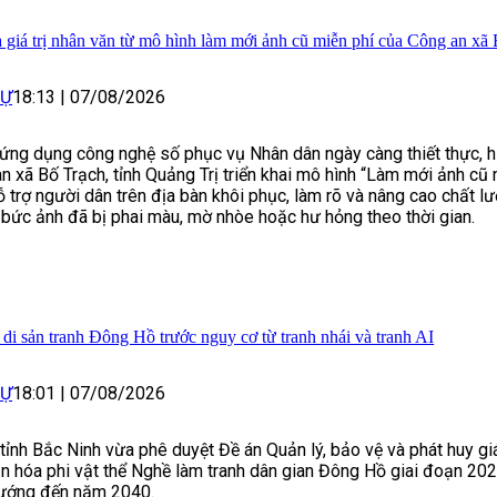
a giá trị nhân văn từ mô hình làm mới ảnh cũ miễn phí của Công an xã
SỰ
18:13
|
07/08/2026
ng dụng công nghệ số phục vụ Nhân dân ngày càng thiết thực, h
n xã Bố Trạch, tỉnh Quảng Trị triển khai mô hình “Làm mới ảnh cũ
hỗ trợ người dân trên địa bàn khôi phục, làm rõ và nâng cao chất l
bức ảnh đã bị phai màu, mờ nhòe hoặc hư hỏng theo thời gian.
di sản tranh Đông Hồ trước nguy cơ từ tranh nhái và tranh AI
SỰ
18:01
|
07/08/2026
ỉnh Bắc Ninh vừa phê duyệt Đề án Quản lý, bảo vệ và phát huy giá 
n hóa phi vật thể Nghề làm tranh dân gian Đông Hồ giai đoạn 20
hướng đến năm 2040.