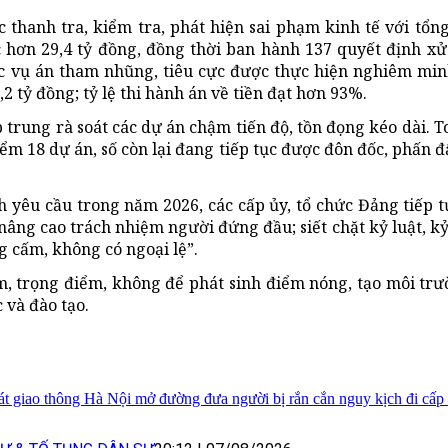
thanh tra, kiểm tra, phát hiện sai phạm kinh tế với tổng
c hơn 29,4 tỷ đồng, đồng thời ban hành 137 quyết định xử
các vụ án tham nhũng, tiêu cực được thực hiện nghiêm mi
2 tỷ đồng; tỷ lệ thi hành án về tiền đạt hơn 93%.
 trung rà soát các dự án chậm tiến độ, tồn đọng kéo dài. T
iểm 18 dự án, số còn lại đang tiếp tục được đôn đốc, phấn 
 yêu cầu trong năm 2026, các cấp ủy, tổ chức Đảng tiếp 
 nâng cao trách nhiệm người đứng đầu; siết chặt kỷ luật, k
g cấm, không có ngoại lệ”.
âm, trọng điểm, không để phát sinh điểm nóng, tạo môi tr
c và đào tạo.
át giao thông Hà Nội mở đường đưa người bị rắn cắn nguy kịch đi cấp