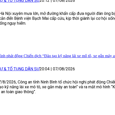
Ự & TỐ TỤNG DÂN SỰ
20:12
|
07/08/2026
à Nội xuyên mưa lớn, mở đường khẩn cấp đưa người đàn ông bị
ắn đến Bệnh viện Bạch Mai cấp cứu, kịp thời giành lại cơ hội sốn
uống nguy hiểm.
ình phát động Chiến dịch “Đào tạo kỹ năng lái xe mô tô, xe gắn máy a
Ự & TỐ TỤNG DÂN SỰ
20:04
|
07/08/2026
/8/2026, Công an tỉnh Ninh Bình tổ chức hội nghị phát động Chiế
ạo kỹ năng lái xe mô tô, xe gắn máy an toàn” và ra mắt mô hình “
 an toàn giao thông”.