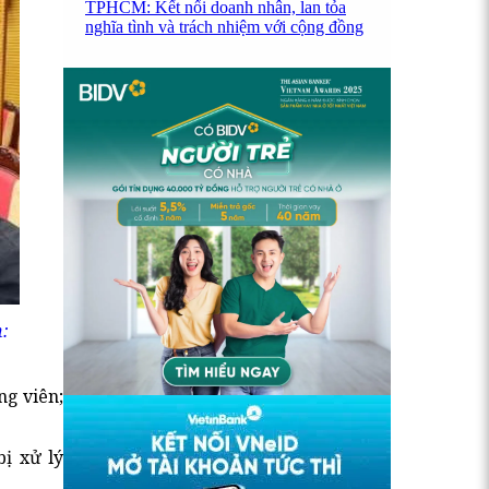
TPHCM: Kết nối doanh nhân, lan tỏa
nghĩa tình và trách nhiệm với cộng đồng
:
ng viên;
ị xử lý