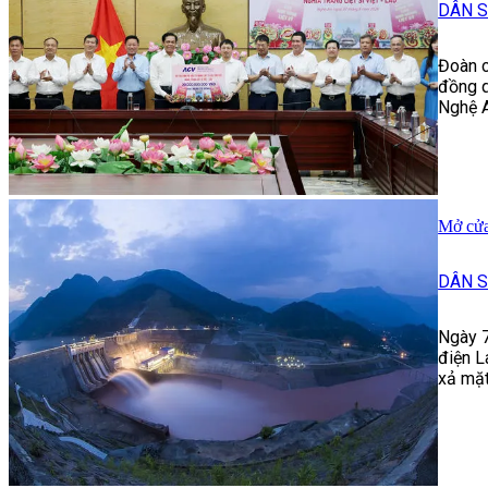
DÂN S
Đoàn c
đồng q
Nghệ A
Mở cửa 
DÂN S
Ngày 7
điện L
xả mặt