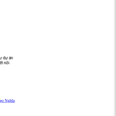
ư dự án
ết nối
tạo Nghĩa