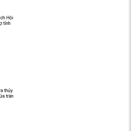
ịch Hội
ợ tỉnh
ứa thủy
ửa tràn