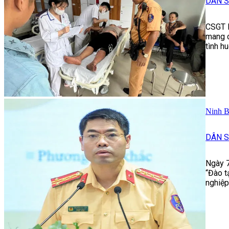
DÂN S
CSGT H
mang c
tình h
Ninh B
DÂN S
Ngày 7
“Đào t
nghiệp