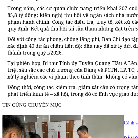
Trong năm, các cơ quan chức năng triển khai 207 cuộc 
85,8 tỷ đồng; kiến nghị thu hồi về ngân sách nhà nướ
phạm hành chính. Công tác điều tra, truy tố, xét xử 
quy định. Kết quả thu hồi tài sản tham nhũng đạt trên 5,
Đối với công tác phòng, chống lãng phí, Ban Chỉ đạo tập
xác định 40 dự án chậm tiến độ; đến nay đã xử lý dứt đ
thành trong quý I/2026.
Tại phiên họp, Bí thư Tỉnh ủy Tuyên Quang Hầu A Lềnh
triệt sâu sắc các chủ trương của Đảng về PCTN, LP, TC;
xử lý nghiêm các vi phạm theo tinh thần “không có vùn
Đồng thời, công tác kiểm tra, giám sát cần có trọng t
phát triển kinh tế – xã hội, trong đó có lĩnh vực giáo dụ
TIN CÙNG CHUYÊN MỤC
Cảnh s