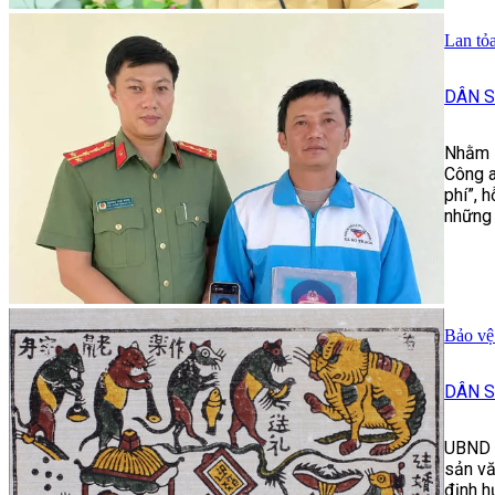
Lan tỏ
DÂN 
Nhằm ứ
Công a
phí”, 
những 
Bảo vệ 
DÂN 
UBND t
sản vă
định 