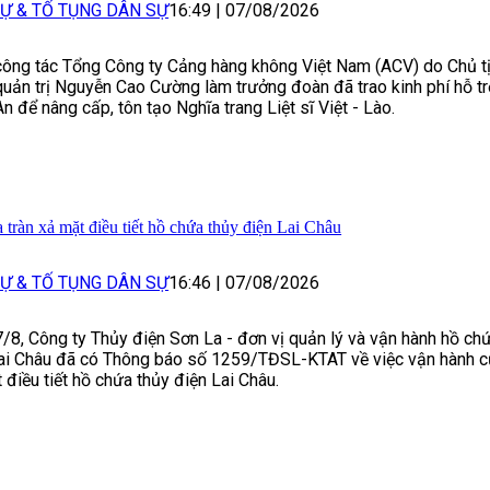
Ự & TỐ TỤNG DÂN SỰ
16:49
|
07/08/2026
ông tác Tổng Công ty Cảng hàng không Việt Nam (ACV) do Chủ t
uản trị Nguyễn Cao Cường làm trưởng đoàn đã trao kinh phí hỗ tr
n để nâng cấp, tôn tạo Nghĩa trang Liệt sĩ Việt - Lào.
tràn xả mặt điều tiết hồ chứa thủy điện Lai Châu
Ự & TỐ TỤNG DÂN SỰ
16:46
|
07/08/2026
/8, Công ty Thủy điện Sơn La - đơn vị quản lý và vận hành hồ ch
ai Châu đã có Thông báo số 1259/TĐSL-KTAT về việc vận hành c
 điều tiết hồ chứa thủy điện Lai Châu.