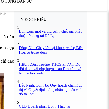
TỐ TỤNG DÂN SỰ
/2026
TIN ĐỌC NHIỀU
1
Lùm xùm một vụ thú cưng chết sau phẫu
thuật tử cung tại Đà Lạt
 số tiền
2
hiên họp
Đồng Nai: Cháy lớn tại khu vực chợ Biên
Hòa cũ trong đêm
3
 chỉ đạo
Hiệu trưởng Trường THCS Phương Độ
đối thoại với phụ huynh sau lùm xùm về
tiền ăn học sinh
4
Bắc Ninh: Công bố Quy hoạch chung đô
thị và Quyết định công nhận đạt tiêu chí
đô thị loại I
5
CLB Doanh nhân Đồng Tháp tại