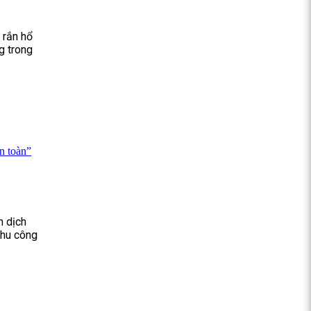
 rắn hổ
g trong
n toàn”
n dịch
Khu công