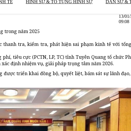
NH TẾ
HÌNH SỰ & TỐ TỤNG HÌNH SỰ
DÂN SỰ & 
13/01
09:08
ng trong năm 2025
thanh tra, kiểm tra, phát hiện sai phạm kinh tế với tổng
 phí, tiêu cực (PCTN, LP, TC) tỉnh Tuyên Quang tổ chức P
 xác định nhiệm vụ, giải pháp trọng tâm năm 2026.
được triển khai đồng bộ, quyết liệt, bám sát sự lãnh đạo,