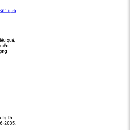
 Bố Trạch
iệu quả,
 miễn
ượng
trị Di
26-2035,