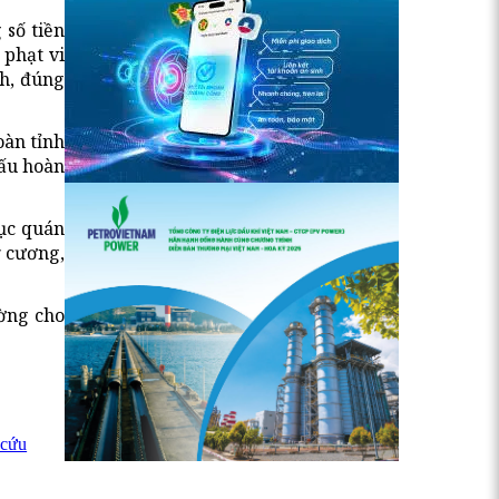
 số tiền
 phạt vi
nh, đúng
oàn tỉnh
đấu hoàn
tục quán
ỷ cương,
ường cho
 cứu