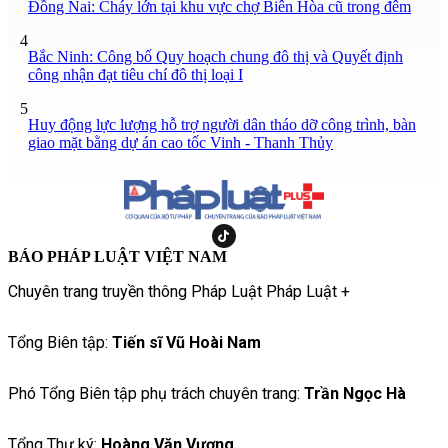
Đồng Nai: Cháy lớn tại khu vực chợ Biên Hòa cũ trong đêm
4
Bắc Ninh: Công bố Quy hoạch chung đô thị và Quyết định
công nhận đạt tiêu chí đô thị loại I
5
Huy động lực lượng hỗ trợ người dân tháo dỡ công trình, bàn
giao mặt bằng dự án cao tốc Vinh - Thanh Thủy
BÁO PHÁP LUẬT VIỆT NAM
Chuyên trang truyền thông Pháp Luật Pháp Luật +
Tổng Biên tập:
Tiến sĩ Vũ Hoài Nam
Phó Tổng Biên tập phụ trách chuyên trang:
Trần Ngọc Hà
Tổng Thư ký:
Hoàng Văn Vượng