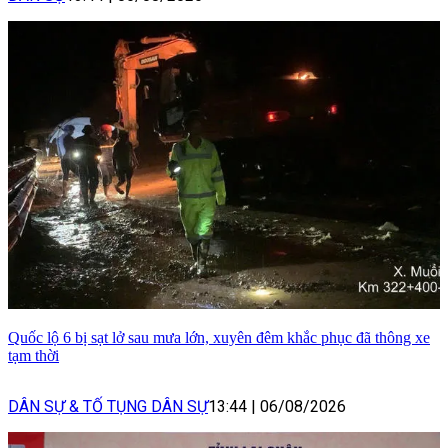
Quốc lộ 6 bị sạt lở sau mưa lớn, xuyên đêm khắc phục đã thông xe
tạm thời
DÂN SỰ & TỐ TỤNG DÂN SỰ
13:44
|
06/08/2026