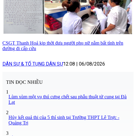
CSGT Thanh Hoá kịp thời đưa người phụ nữ nằm bất tỉnh trên
đường đi cấp cứu
DÂN SỰ & TỐ TỤNG DÂN SỰ
12:08
|
06/08/2026
TIN ĐỌC NHIỀU
1
Lùm xùm một vụ thú cưng chết sau phẫu thuật tử cung tại Đà
Lạt
2
Hủy kết quả thi của 5 thí sinh tại Trường THPT Lê Trực -
Quảng Trị
3