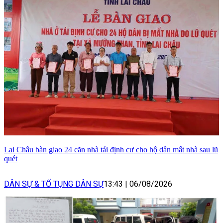
Lai Châu bàn giao 24 căn nhà tái định cư cho hộ dân mất nhà sau lũ
quét
DÂN SỰ & TỐ TỤNG DÂN SỰ
13:43
|
06/08/2026