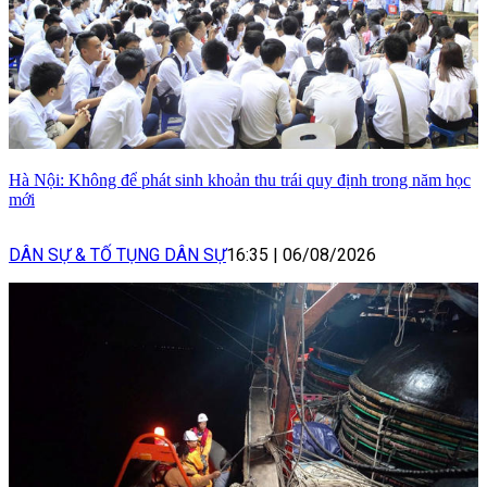
Hà Nội: Không để phát sinh khoản thu trái quy định trong năm học
mới
DÂN SỰ & TỐ TỤNG DÂN SỰ
16:35
|
06/08/2026