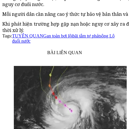
nguy cơ đuối nước.
Mỗi người dân cần nâng cao ý thức tự bảo vệ bản thân và
Khi phát hiện trường hợp gặp nạn hoặc nguy cơ xảy ra 
thời xử lý.
Tags:
TUYÊN QUANG
an toàn bơi lội
bãi tắm tự phát
sông Lô
đuối nước
BÀI LIÊN QUAN