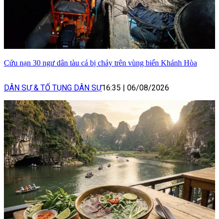
Cứu nạn 30 ngư dân tàu cá bị cháy trên vùng biển Khánh Hòa
DÂN SỰ & TỐ TỤNG DÂN SỰ
16:35
|
06/08/2026