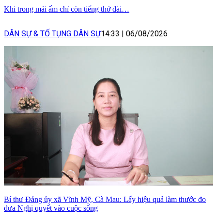
Khi trong mái ấm chỉ còn tiếng thở dài…
DÂN SỰ & TỐ TỤNG DÂN SỰ
14:33
|
06/08/2026
Bí thư Đảng ủy xã Vĩnh Mỹ, Cà Mau: Lấy hiệu quả làm thước đo
đưa Nghị quyết vào cuộc sống