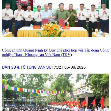
Công an tỉnh Quảng Ninh ký Quy chế phối hợp với Tập đoàn Công
nghiệp Than - Khoáng sản Việt Nam (TKV)
DÂN SỰ & TỐ TỤNG DÂN SỰ
17:32
|
06/08/2026