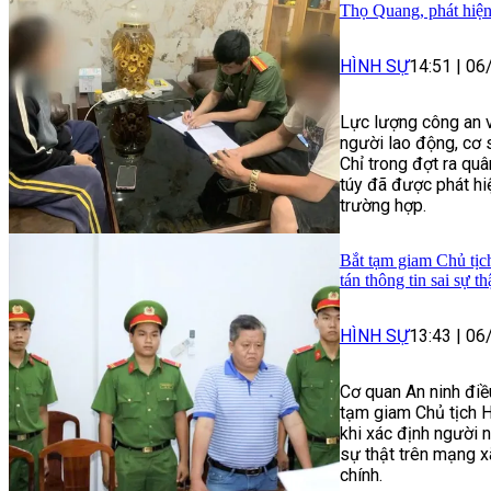
Thọ Quang, phát hiện
HÌNH SỰ
14:51
|
06
Lực lượng công an v
người lao động, cơ 
Chỉ trong đợt ra qu
túy đã được phát hiệ
trường hợp.
Bắt tạm giam Chủ tịc
tán thông tin sai sự th
HÌNH SỰ
13:43
|
06
Cơ quan An ninh điề
tạm giam Chủ tịch H
khi xác định người n
sự thật trên mạng x
chính.