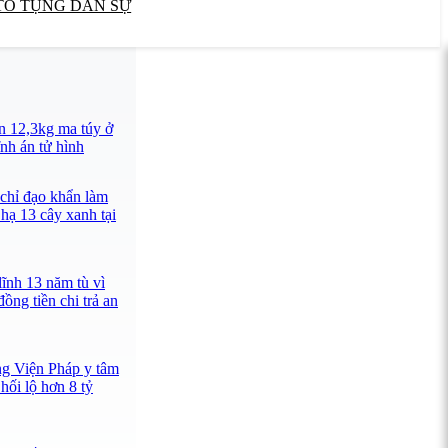
TỐ TỤNG DÂN SỰ
n 12,3kg ma túy ở
nh án tử hình
 chỉ đạo khẩn làm
 hạ 13 cây xanh tại
lĩnh 13 năm tù vì
ồng tiền chi trả an
ng Viện Pháp y tâm
hối lộ hơn 8 tỷ