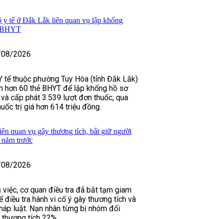
ộ y tế ở Đắk Lắk liên quan vụ lập khống
c BHYT
/08/2026
 tế thuộc phường Tuy Hòa (tỉnh Đắk Lắk)
n hơn 60 thẻ BHYT để lập khống hồ sơ
và cấp phát 3.539 lượt đơn thuốc, qua
ốc trị giá hơn 614 triệu đồng.
ên quan vụ gây thương tích, bắt giữ người
9 năm trước
/08/2026
 việc, cơ quan điều tra đã bắt tạm giam
điều tra hành vi cố ý gây thương tích và
pháp luật. Nạn nhân từng bị nhóm đối
, thương tích 22%.