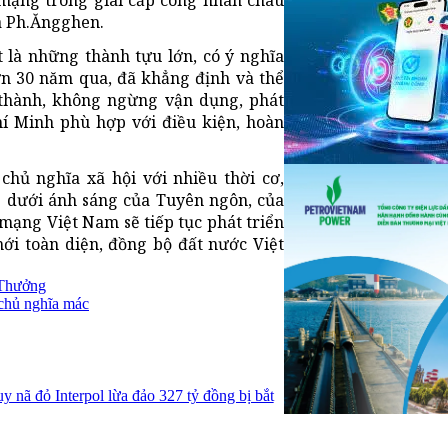
 mạng trong giai cấp công nhân châu
và Ph.Ăngghen.
 là những thành tựu lớn, có ý nghĩa
ơn 30 năm qua, đã khẳng định và thể
 thành, không ngừng vận dụng, phát
hí Minh phù hợp với điều kiện, hoàn
hủ nghĩa xã hội với nhiều thời cơ,
g dưới ánh sáng của Tuyên ngôn, của
mạng Việt Nam sẽ tiếp tục phát triển
ới toàn diện, đồng bộ đất nước Việt
Thưởng
chủ nghĩa mác
y nã đỏ Interpol lừa đảo 327 tỷ đồng bị bắt