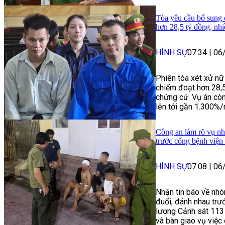
Tòa yêu cầu bổ sung 
hơn 28,5 tỷ đồng, nh
HÌNH SỰ
07:34
|
06
Phiên tòa xét xử nữ
chiếm đoạt hơn 28,
chứng cứ. Vụ án còn
lên tới gần 1.300%/
Công an làm rõ vụ nhó
trước cổng bệnh việ
HÌNH SỰ
07:08
|
06
Nhận tin báo về nhó
đuổi, đánh nhau trư
lượng Cảnh sát 113 
và bàn giao vụ việc