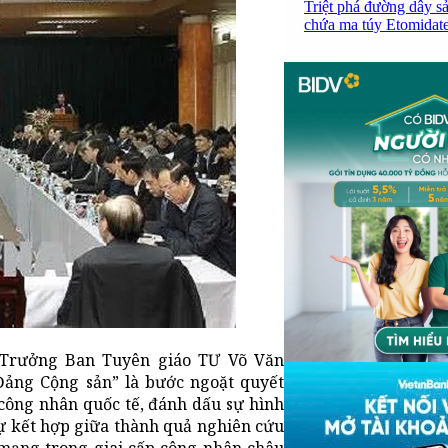
Triệt phá đường dây sả
chứa ma túy Etomidate,
, Trưởng Ban Tuyên giáo TƯ Võ Văn
ảng Cộng sản” là bước ngoặt quyết
 công nhân quốc tế, đánh dấu sự hình
sự kết hợp giữa thành quả nghiên cứu