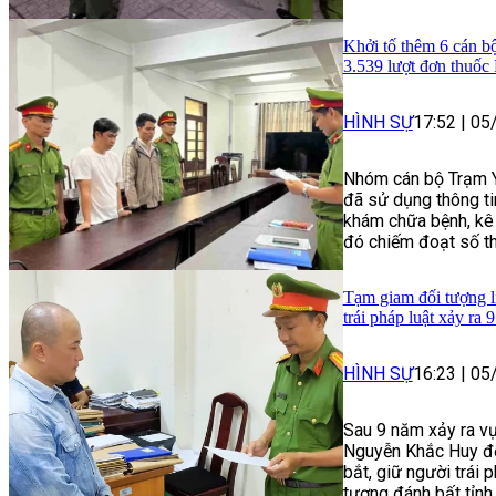
Khởi tố thêm 6 cán b
3.539 lượt đơn thuố
HÌNH SỰ
17:52
|
05
Nhóm cán bộ Trạm Y
đã sử dụng thông ti
khám chữa bệnh, kê 
đó chiếm đoạt số thu
Tạm giam đối tượng li
trái pháp luật xảy ra 
HÌNH SỰ
16:23
|
05
Sau 9 năm xảy ra vụ
Nguyễn Khắc Huy để 
bắt, giữ người trái 
tượng đánh bất tỉnh