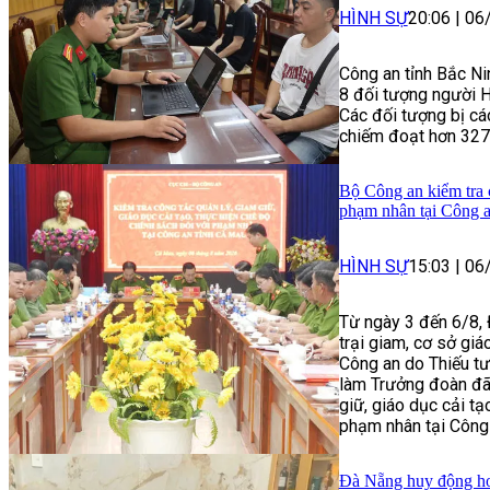
HÌNH SỰ
20:06
|
06
Công an tỉnh Bắc Ni
8 đối tượng người Hà
Các đối tượng bị cá
chiếm đoạt hơn 327
Bộ Công an kiểm tra c
phạm nhân tại Công 
HÌNH SỰ
15:03
|
06
Từ ngày 3 đến 6/8, 
trại giam, cơ sở gi
Công an do Thiếu t
làm Trưởng đoàn đã 
giữ, giáo dục cải tạ
phạm nhân tại Công 
Đà Nẵng huy động hơn