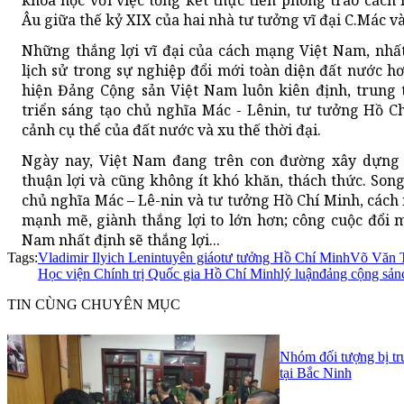
khoa học với việc tổng kết thực tiễn phong trào cách
Âu giữa thế kỷ XIX của hai nhà tư tưởng vĩ đại C.Mác 
Những thắng lợi vĩ đại của cách mạng Việt Nam, nhất
lịch sử trong sự nghiệp đổi mới toàn diện đất nước h
hiện Đảng Cộng sản Việt Nam luôn kiên định, trung
triển sáng tạo chủ nghĩa Mác - Lênin, tư tưởng Hồ C
cảnh cụ thể của đất nước và xu thế thời đại.
Ngày nay, Việt Nam đang trên con đường xây dựng c
thuận lợi và cũng không ít khó khăn, thách thức. Son
chủ nghĩa Mác – Lê-nin và tư tưởng Hồ Chí Minh, cách 
mạnh mẽ, giành thắng lợi to lớn hơn; công cuộc đổi m
Nam nhất định sẽ thắng lợi...
Tags:
Vladimir Ilyich Lenin
tuyên giáo
tư tưởng Hồ Chí Minh
Võ Văn 
Học viện Chính trị Quốc gia Hồ Chí Minh
lý luận
đảng cộng sản
TIN CÙNG CHUYÊN MỤC
Nhóm đối tượng bị tru
tại Bắc Ninh