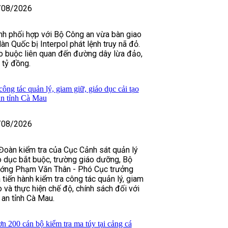
/08/2026
nh phối hợp với Bộ Công an vừa bàn giao
n Quốc bị Interpol phát lệnh truy nã đỏ.
o buộc liên quan đến đường dây lừa đảo,
 tỷ đồng.
ông tác quản lý, giam giữ, giáo dục cải tạo
an tỉnh Cà Mau
/08/2026
Đoàn kiểm tra của Cục Cảnh sát quản lý
áo dục bắt buộc, trường giáo dưỡng, Bộ
ướng Phạm Văn Thân - Phó Cục trưởng
tiến hành kiểm tra công tác quản lý, giam
o và thực hiện chế độ, chính sách đối với
an tỉnh Cà Mau.
 200 cán bộ kiểm tra ma túy tại cảng cá