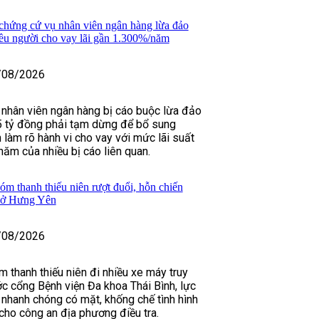
chứng cứ vụ nhân viên ngân hàng lừa đảo
iều người cho vay lãi gần 1.300%/năm
/08/2026
 nhân viên ngân hàng bị cáo buộc lừa đảo
5 tỷ đồng phải tạm dừng để bổ sung
 làm rõ hành vi cho vay với mức lãi suất
năm của nhiều bị cáo liên quan.
m thanh thiếu niên rượt đuổi, hỗn chiến
n ở Hưng Yên
/08/2026
m thanh thiếu niên đi nhiều xe máy truy
ớc cổng Bệnh viện Đa khoa Thái Bình, lực
nhanh chóng có mặt, khống chế tình hình
 cho công an địa phương điều tra.