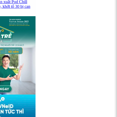
n xuất Pod Chill
 khởi tố 30 bị can