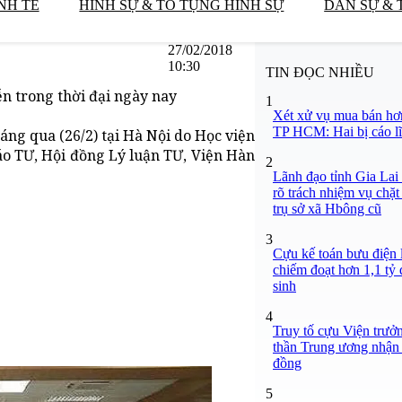
NH TẾ
HÌNH SỰ & TỐ TỤNG HÌNH SỰ
DÂN SỰ & 
27/02/2018
10:30
TIN ĐỌC NHIỀU
ễn trong thời đại ngày nay
1
Xét xử vụ mua bán hơ
TP HCM: Hai bị cáo lĩ
áng qua (26/2) tại Hà Nội do Học viện
áo TƯ, Hội đồng Lý luận TƯ, Viện Hàn
2
Lãnh đạo tỉnh Gia Lai
rõ trách nhiệm vụ chặt
trụ sở xã Hbông cũ
3
Cựu kế toán bưu điện 
chiếm đoạt hơn 1,1 tỷ đ
sinh
4
Truy tố cựu Viện trưở
thần Trung ương nhận 
đồng
5