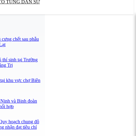
TỐ TỤNG DÂN SỰ
 cưng chết sau phẫu
Lạt
 thí sinh tại Trường
ng Trị
tại khu vực chợ Biên
 Ninh và Binh đoàn
hối hợp
Quy hoạch chung đô
ng nhận đạt tiêu chí