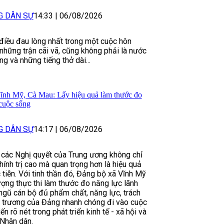
G DÂN SỰ
14:33
|
06/08/2026
 điều đau lòng nhất trong một cuộc hôn
những trận cãi vã, cũng không phải là nước
ng và những tiếng thở dài...
ĩnh Mỹ, Cà Mau: Lấy hiệu quả làm thước đo
cuộc sống
G DÂN SỰ
14:17
|
06/08/2026
i các Nghị quyết của Trung ương không chỉ
hính trị cao mà quan trọng hơn là hiệu quả
 tiễn. Với tinh thần đó, Đảng bộ xã Vĩnh Mỹ
ượng thực thi làm thước đo năng lực lãnh
ngũ cán bộ đủ phẩm chất, năng lực, trách
 trương của Đảng nhanh chóng đi vào cuộc
n rõ nét trong phát triển kinh tế - xã hội và
Nhân dân.