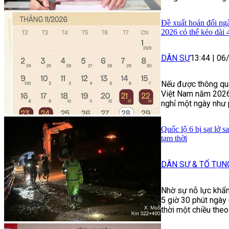
Đề xuất hoán đổi ng
2026 có thể kéo dài 
DÂN SỰ
13:44
|
06
Nếu được thông qua
Việt Nam năm 2026 
nghỉ một ngày như 
Quốc lộ 6 bị sạt lở 
tạm thời
DÂN SỰ & TỐ TỤN
Nhờ sự nỗ lực khẩn
5 giờ 30 phút ngày
thời một chiều the