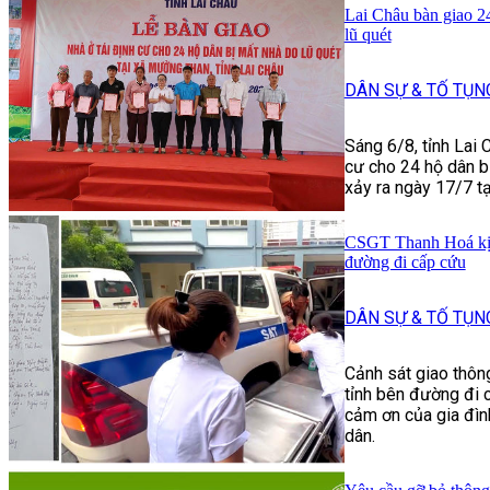
Lai Châu bàn giao 24
lũ quét
DÂN SỰ & TỐ TỤN
Sáng 6/8, tỉnh Lai 
cư cho 24 hộ dân bị
xảy ra ngày 17/7 t
CSGT Thanh Hoá kịp 
đường đi cấp cứu
DÂN SỰ & TỐ TỤN
Cảnh sát giao thôn
tỉnh bên đường đi c
cảm ơn của gia đình
dân.