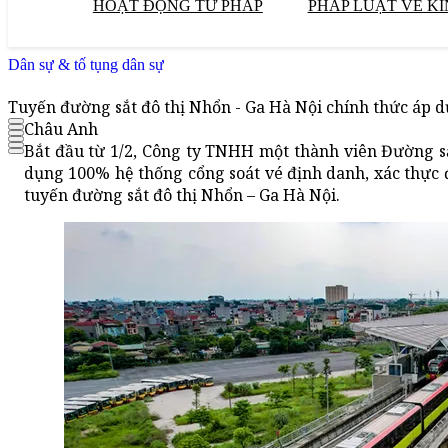
HOẠT ĐỘNG TƯ PHÁP
PHÁP LUẬT VỀ KI
Dân sự & tố tụng dân sự
Tuyến đường sắt đô thị Nhổn - Ga Hà Nội chính thức áp d
Châu Anh
Bắt đầu từ 1/2, Công ty TNHH một thành viên Đường s
dụng 100% hệ thống cổng soát vé định danh, xác thực đ
tuyến đường sắt đô thị Nhổn – Ga Hà Nội.