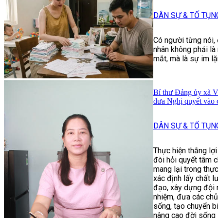
DÂN SỰ & TỐ TỤN
Có người từng nói,
nhân không phải là 
mắt, mà là sự im lặ
Bí thư Đảng ủy xã V
đưa Nghị quyết vào 
DÂN SỰ & TỐ TỤN
Thực hiện thắng lợ
đòi hỏi quyết tâm c
mang lại trong thực
xác định lấy chất l
đạo, xây dựng đội 
nhiệm, đưa các chủ
sống, tạo chuyển biế
nâng cao đời sống 