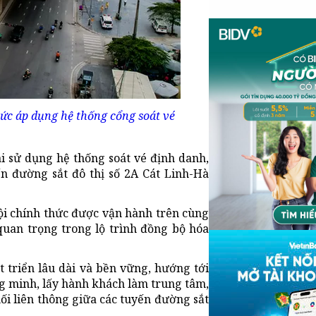
ức áp dụng hệ thống cổng soát vé
i sử dụng hệ thống soát vé định danh,
ến đường sắt đô thị số 2A Cát Linh-Hà
ội chính thức được vận hành trên cùng
uan trọng trong lộ trình đồng bộ hóa
 triển lâu dài và bền vững, hướng tới
g minh, lấy hành khách làm trung tâm,
ối liên thông giữa các tuyến đường sắt