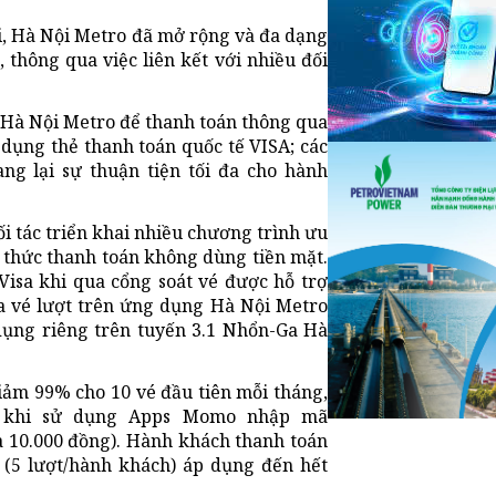
ới, Hà Nội Metro đã mở rộng và đa dạng
thông qua việc liên kết với nhiều đối
 Hà Nội Metro để thanh toán thông qua
dụng thẻ thanh toán quốc tế VISA; các
g lại sự thuận tiện tối đa cho hành
i tác triển khai nhiều chương trình ưu
 thức thanh toán không dùng tiền mặt.
Visa khi qua cổng soát vé được hỗ trợ
a vé lượt trên ứng dụng Hà Nội Metro
dụng riêng trên tuyến 3.1 Nhổn-Ga Hà
ảm 99% cho 10 vé đầu tiên mỗi tháng,
ử khi sử dụng Apps Momo nhập mã
 10.000 đồng). Hành khách thanh toán
(5 lượt/hành khách) áp dụng đến hết