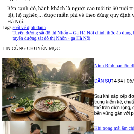
Bên cạnh đó, hành khách là người cao tuổi từ 60 tuổi tr
tật, hộ nghèo,… được miễn phí vé theo đúng quy định 
Hà Nội.
Tags:
soát vé định danh
Tuyến đường sắt đô thị Nhổn – Ga Hà Nội chính thức áp dụng h
tuyến đường sắt đô thị Nhổn - ga Hà Nội
TIN CÙNG CHUYÊN MỤC
Ninh Bình bảo tồn d
DÂN SỰ
14:34
|
06
Sau khi sắp xếp đơn
trung kiểm kê, chuẩ
thể trên diện rộng,
bền vững gắn với phá
Khi trong mái ấm chỉ