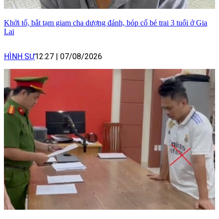
Khởi tố, bắt tạm giam cha dượng đánh, bóp cổ bé trai 3 tuổi ở Gia
Lai
HÌNH SỰ
12:27
|
07/08/2026