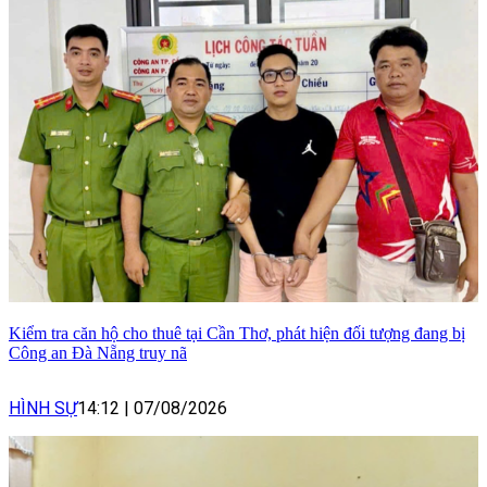
Kiểm tra căn hộ cho thuê tại Cần Thơ, phát hiện đối tượng đang bị
Công an Đà Nẵng truy nã
HÌNH SỰ
14:12
|
07/08/2026