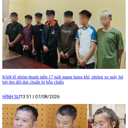
Khởi tố nhóm thanh niên 17 tuổi mang hung khí, phóng xe máy hú
hét tìm đối thủ chuẩn bị hỗn chiến
HÌNH SỰ
13:51
|
07/08/2026