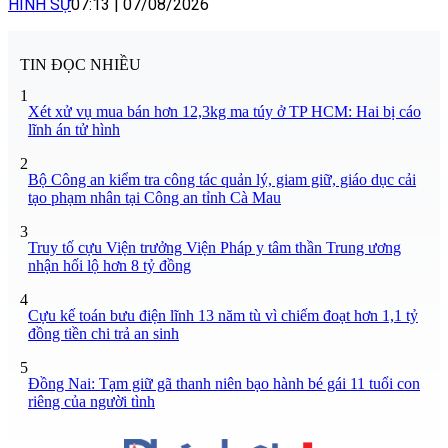
HÌNH SỰ
07:13
|
07/08/2026
TIN ĐỌC NHIỀU
1
Xét xử vụ mua bán hơn 12,3kg ma túy ở TP HCM: Hai bị cáo
lĩnh án tử hình
2
Bộ Công an kiểm tra công tác quản lý, giam giữ, giáo dục cải
tạo phạm nhân tại Công an tỉnh Cà Mau
3
Truy tố cựu Viện trưởng Viện Pháp y tâm thần Trung ương
nhận hối lộ hơn 8 tỷ đồng
4
Cựu kế toán bưu điện lĩnh 13 năm tù vì chiếm đoạt hơn 1,1 tỷ
đồng tiền chi trả an sinh
5
Đồng Nai: Tạm giữ gã thanh niên bạo hành bé gái 11 tuổi con
riêng của người tình