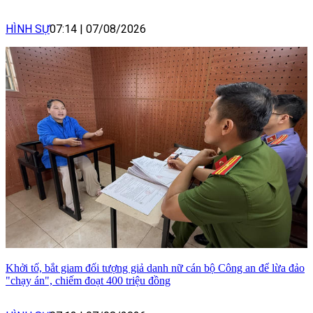
HÌNH SỰ
07:14
|
07/08/2026
Khởi tố, bắt giam đối tượng giả danh nữ cán bộ Công an để lừa đảo
"chạy án", chiếm đoạt 400 triệu đồng