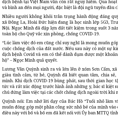
dịch bệnh tại Việt Nam vẫn còn rất nguy hiểm. Qua hoạ
và bình an đến mọi người, đặc biệt là đội ngũ tuyến đầu 
Nhiều người không khỏi trân trọng hành động đáng quý
xã Đông La, Hoài Đức hiện đang là học sinh lớp 5G3, Trư
Nội. Ngọc Minh đã đập lợn đất tiết kiệm trong suốt 3 nă
toàn bộ cho Quỹ vắc xin phòng, chống COVID-19.
“Lúc làm việc đó em cũng chỉ suy nghĩ là mong muốn gó
cuộc chống dịch của đất nước. Nếu sau này có một sự k
dịch bệnh Covid và em có thể dành dụm được một khoản t
hộ” – Ngọc Minh quả quyết.
Lương Vân Quỳnh sinh ra và lớn lên ở xóm Sơn Cẩm, xã
giàu tình cảm, từ bé, Quỳnh đã biết quan tâm, chia s
mình. Khi dịch COVID-19 bùng phát, sau thời gian học 
tức và rất xúc động trước hình ảnh những y, bác sĩ kiệt s
chú đứng làm việc tại các chốt chống dịch ngoài trời khi nh
Quỳnh nói: Em nhớ lời dạy của Bác Hồ “Tuổi nhỏ làm v
muốn đóng góp một phần công sức nhỏ bé của mình vào c
điều này với bố và bố em đã kết nối với Ủy ban MTTQ tỉnh