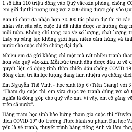
1 số tiền 110 triệu đồng vào Quỹ vắc-xin phòng, chống C
em gửi dự thi tương ứng với 2.000 đồng được góp vào Quỹ
Ban tổ chức đã nhận hơn 70.000 tác phẩm dự thi từ các 
nhân văn sâu sắc, cuộc thi đã nhận được sự hưởng ứng
mỗi tuần. Không chỉ tăng cao về số lượng, chất lượng 
thấy sự sáng tạo không giới hạn, niềm cảm hứng và tinh
nước cho cuộc chiến chống dại dịch.
Nhiều em đã gửi không chỉ một mà rất nhiều tranh tham
hơn vào quỹ vắc-xin. Mỗi bức tranh đều được đầu tư về c
quyết liệt, cổ động tinh thần chiến đấu chống COVID-19 c
đồng cảm, tri ân lực lượng đang làm nhiệm vụ chống dịch
Em Nguyễn Thế Vinh - học sinh lớp 6 (Tiền Giang) với 5
“Tham dự cuộc thi, em vừa được vẽ tranh đúng với sở 
nghĩa là đóng góp cho quỹ vắc-xin. Vì vậy, em cố gắng vẽ
trên cả nước”.
Hàng trăm học sinh hào hứng tham gia cuộc thi “Tuyên
dịch COVID-19” do trường Thực hành sư phạm Đại học Vin
yếu là vẽ tranh, thuyết trình bằng tiếng Anh và làm thơ