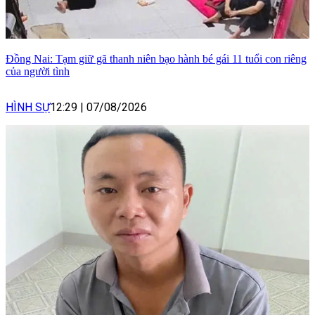
Đồng Nai: Tạm giữ gã thanh niên bạo hành bé gái 11 tuổi con riêng
của người tình
HÌNH SỰ
12:29
|
07/08/2026