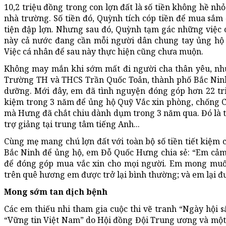
10,2 triệu đồng trong con lợn đất là số tiền không hề nh
nhà trường. Số tiền đó, Quỳnh tích cóp tiền để mua sắ
tiện đập lợn. Nhưng sau đó, Quỳnh tạm gác những việc c
này cả nước đang cần mỗi người dân chung tay ủng hộ 
Việc cá nhân để sau này thực hiện cũng chưa muộn.
Không may mắn khi sớm mất đi người cha thân yêu, n
Trường TH và THCS Trần Quốc Toản, thành phố Bắc Ninh,
dưỡng. Mới đây, em đã tình nguyện đóng góp hơn 22 tri
kiệm trong 3 năm để ủng hộ Quỹ Vắc xin phòng, chống CO
mà Hưng đã chắt chiu dành dụm trong 3 năm qua. Đó là ti
trợ giảng tại trung tâm tiếng Anh...
Cùng mẹ mang chú lợn đất với toàn bộ số tiền tiết kiệ
Bắc Ninh để ủng hộ, em Đỗ Quốc Hưng chia sẻ: “Em cảm 
để đóng góp mua vắc xin cho mọi người. Em mong muốn
trên quê hương em được trở lại bình thường; và em lại đ
Mong sớm tan dịch bệnh
Các em thiếu nhi tham gia cuộc thi vẽ tranh “Ngày hội 
“Vững tin Việt Nam” do Hội đồng Đội Trung ương và một 