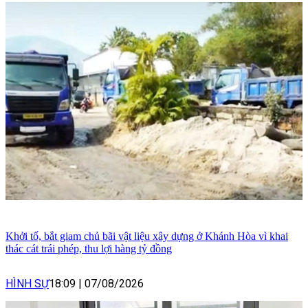
Khởi tố, bắt giam chủ bãi vật liệu xây dựng ở Khánh Hòa vì khai
thác cát trái phép, thu lợi hàng tỷ đồng
HÌNH SỰ
18:09
|
07/08/2026