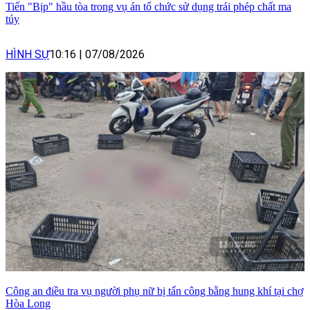
Tiến "Bịp" hầu tòa trong vụ án tổ chức sử dụng trái phép chất ma
túy
HÌNH SỰ
10:16
|
07/08/2026
Công an điều tra vụ người phụ nữ bị tấn công bằng hung khí tại chợ
Hòa Long