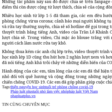
Những tác phẩm này sau đó được chia sẻ trên fanpage 
điểm thi còn được cộng từ lượt thích, chia sẻ của cộng đ
Nhiều học sinh từ lớp 1-5 đã tham gia, các em đều hướ
phòng chống virus corona; cảnh báo mọi người không tụ t
và rửa tay thường xuyên, chia sẻ số hotline để gọi trong 
thuyết trình bằng tiếng Anh, video của Trần Lê Khánh Ch
lượt chia sẻ. Trong video, Chi mặc áo blouse trắng vớ
người cách làm nước rửa tay khô.
Không thua kém các anh chị lớp trên, video thuyết trình
học sinh lớp 1D cũng thu hút hơn 2 nghìn lượt xem và hơn
đã nói tiếng Anh khá trôi chảy về những diễn biến của 
Hành động của các em, tấm lòng của các em đã thể hiện 
nhỏ đối với quê hương và cộng đồng trong những ngày
chiến chống COVID-19. Các em đã góp phần giúp cuộc chi
Tags:
thiện nguyện học sinh
tuổi trẻ phòng chống covid-19
Pháp luật plus
tuổi nhỏ làm việc nhỏ
pháp luật Việt Nam
phapluatplus.vn
TIN CÙNG CHUYÊN MỤC