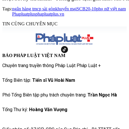
Tags:
ngân hàng tmcp sài gòn
khuyến mại
SCB
20-10
phụ nữ việt nam
Phapluatplus
phapluatplus.vn
TIN CÙNG CHUYÊN MỤC
BÁO PHÁP LUẬT VIỆT NAM
Chuyên trang truyền thông Pháp Luật Pháp Luật +
Tổng Biên tập:
Tiến sĩ Vũ Hoài Nam
Phó Tổng Biên tập phụ trách chuyên trang:
Trần Ngọc Hà
Tổng Thư ký:
Hoàng Văn Vượng