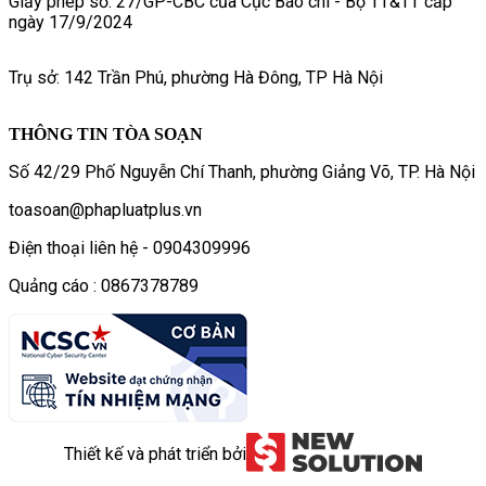
Giấy phép số: 27/GP-CBC của Cục Báo chí - Bộ TT&TT cấp
ngày 17/9/2024
Trụ sở: 142 Trần Phú, phường Hà Đông, TP Hà Nội
THÔNG TIN TÒA SOẠN
Số 42/29 Phố Nguyễn Chí Thanh, phường Giảng Võ, TP. Hà Nội
toasoan@phapluatplus.vn
Điện thoại liên hệ - 0904309996
Quảng cáo : 0867378789
Thiết kế và phát triển bởi