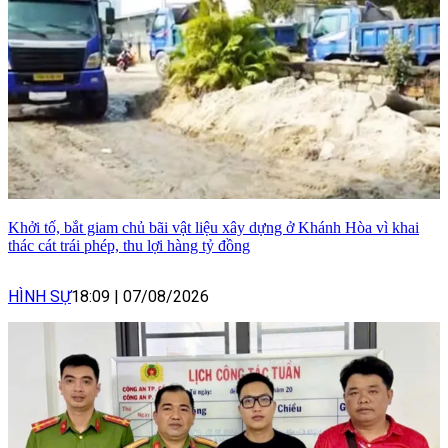
Khởi tố, bắt giam chủ bãi vật liệu xây dựng ở Khánh Hòa vì khai
thác cát trái phép, thu lợi hàng tỷ đồng
HÌNH SỰ
18:09
|
07/08/2026