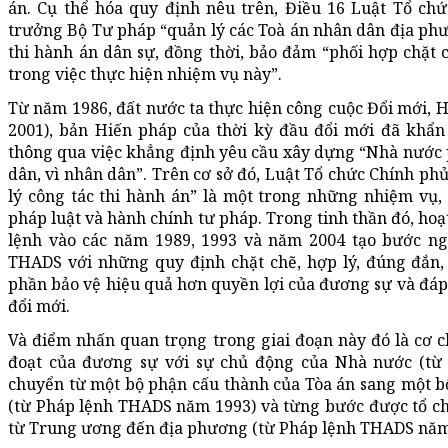
án. Cụ thể hóa quy định nêu trên, Điều 16 Luật Tổ ch
trưởng Bộ Tư pháp “quản lý các Toà án nhân dân địa phươ
thi hành án dân sự, đồng thời, bảo đảm “phối hợp chặt 
trong việc thực hiện nhiệm vụ này”.
Từ năm 1986, đất nước ta thực hiện công cuộc Đổi mới, 
2001), bản Hiến pháp của thời kỳ đầu đổi mới đã khẩn
thông qua việc khẳng định yêu cầu xây dựng “Nhà nước
dân, vì nhân dân”. Trên cơ sở đó, Luật Tổ chức Chính ph
lý công tác thi hành án” là một trong những nhiệm vụ,
pháp luật và hành chính tư pháp. Trong tinh thần đó, h
lệnh vào các năm 1989, 1993 và năm 2004 tạo bước ng
THADS với những quy định chặt chẽ, hợp lý, đúng đắn,
phần bảo vệ hiệu quả hơn quyền lợi của đương sự và đáp 
đổi mới.
Và điểm nhấn quan trọng trong giai đoạn này đó là cơ 
đoạt của đương sự với sự chủ động của Nhà nước (t
chuyển từ một bộ phận cấu thành của Tòa án sang một b
(từ Pháp lệnh THADS năm 1993) và từng bước được tổ ch
từ Trung ương đến địa phương (từ Pháp lệnh THADS năm