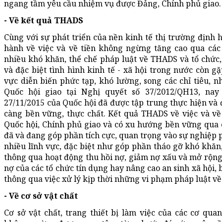
ngang tầm yêu cầu nhiệm vụ được Đảng, Chính phủ giao.
- Về kết quả THADS
Cùng với sự phát triển của nền kinh tế thị trường định 
hành về việc và về tiền không ngừng tăng cao qua các 
nhiều khó khăn, thể chế pháp luật về THADS và tổ chức
và đặc biệt tình hình kinh tế - xã hội trong nước còn g
vực diễn biến phức tạp, khó lường, song các chỉ tiêu, n
Quốc hội giao tại Nghị quyết số 37/2012/QH13, nay
27/11/2015 của Quốc hội đã được tập trung thực hiện và
càng bền vững, thực chất. Kết quả THADS về việc và về 
Quốc hội, Chính phủ giao và có xu hướng bền vững qua
đã và đang góp phần tích cực, quan trọng vào sự nghiệp p
nhiều lĩnh vực, đặc biệt như góp phần tháo gỡ khó khăn,
thông qua hoạt động thu hồi nợ, giảm nợ xấu và mở rộng 
nợ của các tổ chức tín dụng hay nâng cao an sinh xã hội, 
thông qua việc xử lý kịp thời những vi phạm pháp luật về 
- Về cơ sở vật chất
Cơ sở vật chất, trang thiết bị làm việc của các cơ q