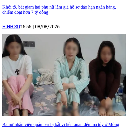
Khởi tố, bắt giam hai phụ nữ làm giả hồ sơ đáo hạn ngân hàng,
chiếm đoạt hơn 7 tỷ đồng
HÌNH SỰ
15:55
|
08/08/2026
Ba nữ nhân viên quán bar bị bắt vì liên quan đến ma túy ở Móng