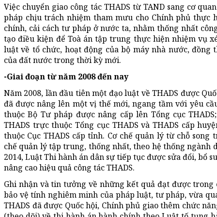
Việc chuyển giao công tác THADS từ TAND sang cơ quan
pháp chịu trách nhiệm tham mưu cho Chính phủ thực hi
chính, cải cách tư pháp ở nước ta, nhằm thống nhất công
tạo điều kiện để Toà án tập trung thực hiện nhiệm vụ x
luật về tổ chức, hoạt động của bộ máy nhà nước, đồng t
của đất nước trong thời kỳ mới.
-Giai đoạn từ năm 2008 đến nay
Năm 2008, lần đầu tiên một đạo luật về THADS được Quố
đã được nâng lên một vị thế mới, ngang tầm với yêu cầ
thuộc Bộ Tư pháp được nâng cấp lên Tổng cục THADS;
THADS trực thuộc Tổng cục THADS và THADS cấp huyện
thuộc Cục THADS cấp tỉnh. Cơ chế quản lý từ chỗ song 
chế quản lý tập trung, thống nhất, theo hệ thống ngàn
2014, Luật Thi hành án dân sự tiếp tục được sửa đổi, bổ 
nâng cao hiệu quả công tác THADS.
Ghi nhận và tin tưởng về những kết quả đạt được trong 
bảo vệ tính nghiêm minh của pháp luật, tư pháp, vừa qu
THADS đã được Quốc hội, Chính phủ giao thêm chức năn
(theo dõi) về thi hành án hành chính theo Luật tố tụng h