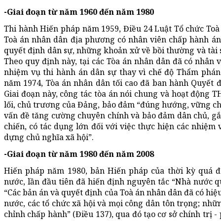
-Giai đoạn từ năm 1960 đến năm 1980
Thi hành Hiến pháp năm 1959, Điều 24 Luật Tổ chức Toà
Toà án nhân dân địa phương có nhân viên chấp hành án
quyết định dân sự, những khoản xử về bồi thường và tài s
Theo quy định này, tại các Tòa án nhân dân đã có nhân 
nhiệm vụ thi hành án dân sự thay vì chế độ Thẩm phán
năm 1974, Tòa án nhân dân tối cao đã ban hành Quyết đ
Giai đoạn này, công tác tòa án nói chung và hoạt động T
lối, chủ trương của Đảng, bảo đảm “đúng hướng, vững chắ
vấn đề tăng cường chuyên chính và bảo đảm dân chủ, gắn 
chiến, có tác dụng lớn đối với việc thực hiện các nhiệm
dựng chủ nghĩa xã hội”.
-Giai đoạn từ năm 1980 đến năm 2008
Hiến pháp năm 1980, bản Hiến pháp của thời kỳ quá độ
nước, lần đầu tiên đã hiến định nguyên tắc “Nhà nước qu
“Các bản án và quyết định của Toà án nhân dân đã có hiệ
nước, các tổ chức xã hội và mọi công dân tôn trọng; nh
chỉnh chấp hành” (Điều 137), qua đó tạo cơ sở chính trị 