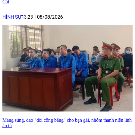
Cái
HÌNH SỰ
13:23
|
08/08/2026
Mang súng, dao "đòi công bằng" cho bạn gái, nhóm thanh niên lĩnh
án tù