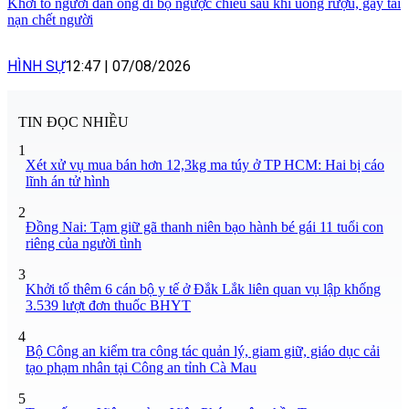
Khởi tố người đàn ông đi bộ ngược chiều sau khi uống rượu, gây tai
nạn chết người
HÌNH SỰ
12:47
|
07/08/2026
TIN ĐỌC NHIỀU
1
Xét xử vụ mua bán hơn 12,3kg ma túy ở TP HCM: Hai bị cáo
lĩnh án tử hình
2
Đồng Nai: Tạm giữ gã thanh niên bạo hành bé gái 11 tuổi con
riêng của người tình
3
Khởi tố thêm 6 cán bộ y tế ở Đắk Lắk liên quan vụ lập khống
3.539 lượt đơn thuốc BHYT
4
Bộ Công an kiểm tra công tác quản lý, giam giữ, giáo dục cải
tạo phạm nhân tại Công an tỉnh Cà Mau
5