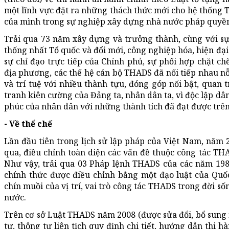
một lĩnh vực đặt ra những thách thức mới cho hệ thống TH
của mình trong sự nghiệp xây dựng nhà nước pháp quy
Trải qua 73 năm xây dựng và trưởng thành, cùng với sự
thống nhất Tổ quốc và đổi mới, công nghiệp hóa, hiện đại
sự chỉ đạo trực tiếp của Chính phủ, sự phối hợp chặt ch
địa phương, các thế hệ cán bộ THADS đã nối tiếp nhau nỗ
và trí tuệ với nhiều thành tựu, đóng góp nổi bật, qua
tranh kiên cường của Đảng ta, nhân dân ta, vì độc lập dân t
phúc của nhân dân với những thành tích đã đạt được trên 
- Về thể chế
Lần đầu tiên trong lịch sử lập pháp của Việt Nam, năm
qua, điều chỉnh toàn diện các vấn đề thuộc công tác T
Như vậy, trải qua 03 Pháp lệnh THADS của các năm 198
chính thức được điều chỉnh bằng một đạo luật của Quố
chín muồi của vị trí, vai trò công tác THADS trong đời s
nước.
Trên cơ sở Luật THADS năm 2008 (được sửa đổi, bổ sung 
tư, thông tư liên tịch quy định chi tiết, hướng dẫn thi 