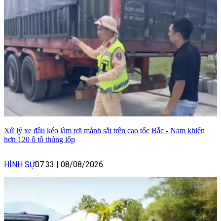
Xử lý xe đầu kéo làm rơi mảnh sắt trên cao tốc Bắc - Nam khiến
hơn 120 ô tô thủng lốp
HÌNH SỰ
07:33
|
08/08/2026