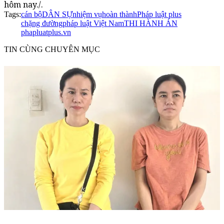
hôm nay./.
Tags:
cán bộ
DÂN SỰ
nhiệm vụ
hoàn thành
Pháp luật plus
chặng đường
pháp luật Việt Nam
THI HÀNH ÁN
phapluatplus.vn
TIN CÙNG CHUYÊN MỤC