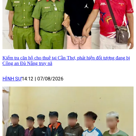
Kiểm tra căn hộ cho thuê tại Cần Thơ, phát hiện đối tượng đang bị
Công an Đà Nẵng truy nã
HÌNH SỰ
14:12
|
07/08/2026