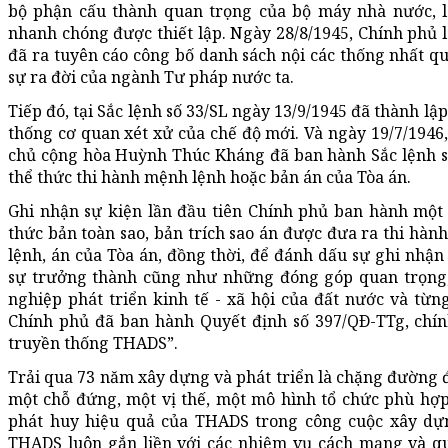
bộ phận cấu thành quan trọng của bộ máy nhà nước, l
nhanh chóng được thiết lập. Ngày 28/8/1945, Chính phủ
đã ra tuyên cáo công bố danh sách nội các thống nhất qu
sự ra đời của ngành Tư pháp nước ta.
Tiếp đó, tại Sắc lệnh số 33/SL ngày 13/9/1945 đã thành lậ
thống cơ quan xét xử của chế độ mới. Và ngày 19/7/194
chủ cộng hòa Huỳnh Thúc Kháng đã ban hành Sắc lệnh số
thể thức thi hành mệnh lệnh hoặc bản án của Tòa án.
Ghi nhận sự kiện lần đầu tiên Chính phủ ban hành một 
thức bản toàn sao, bản trích sao án được đưa ra thi hàn
lệnh, án của Tòa án, đồng thời, để đánh dấu sự ghi nhậ
sự trưởng thành cũng như những đóng góp quan trọng, 
nghiệp phát triển kinh tế - xã hội của đất nước và từ
Chính phủ đã ban hành Quyết định số 397/QÐ-TTg, chín
truyền thống THADS”.
Trải qua 73 năm xây dựng và phát triển là chặng đường
một chỗ đứng, một vị thế, một mô hình tổ chức phù hợp, 
phát huy hiệu quả của THADS trong công cuộc xây d
THADS luôn gắn liền với các nhiệm vụ cách mạng và qu