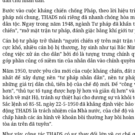
dân chủ nhân dân.
Bước vào cuộc kháng chiến chống Pháp, theo lời hiệu tri
pháp nói chung, THADS nói riêng đã nhanh chóng hòa mì
dân tộc. Ngay trong năm 1948, ngành Tư pháp đã khẩn 
chiến”, “mở mặt trận tư pháp, đánh giặc bằng khí giới tư
Cán bộ tư pháp trở thành “người chiến sỹ trên mặt trận
cực khổ, nhiều cán bộ bị thương, hy sinh như tại Bắc Ni
công việc xử án cho dân” bởi đó là tượng trưng chính q
góp phần củng cố niềm tin của nhân dân vào chính quyền
Năm 1950, trước yêu cầu mới của cuộc kháng chiến, đất n
nhất để xây dựng nền “tư pháp nhân dân”, nền tư pháp
những giá trị dân chủ, tiến bộ của chế độ mới. Để “công
hơn”, “thủ tục tố tụng được hợp lý hơn và giản dị hơn” v
bách về mặt Hộ, tránh sự thiệt hại cho đương sự và khỏi t
Sắc lệnh số 85-SL ngày 22-5-1950 đã khẳng định việc bảo
động THADS là trách nhiệm của Nhà nước, của chế độ v
chấp hành các án hình về khoản bồi thường hay bồi hoàn 
tòa án trên đã tuyên”.
Như vậy, công tác THADS có sự thay đổi lớn về cơ chế 