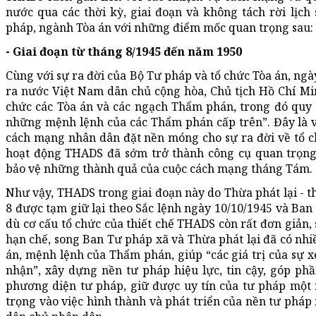
nước qua các thời kỳ, giai đoạn và không tách rời lịc
pháp, ngành Tòa án với những điểm mốc quan trọng sau:
- Giai đoạn từ tháng 8/1945 đến năm 1950
Cùng với sự ra đời của Bộ Tư pháp và tổ chức Tòa án, ngà
ra nước Việt Nam dân chủ cộng hòa, Chủ tịch Hồ Chí Min
chức các Tòa án và các ngạch Thẩm phán, trong đó quy
những mệnh lệnh của các Thẩm phán cấp trên”. Đây là v
cách mạng nhân dân đặt nền móng cho sự ra đời về tổ 
hoạt động THADS đã sớm trở thành công cụ quan trọng
bảo vệ những thành quả của cuộc cách mạng tháng Tám.
Như vậy, THADS trong giai đoạn này do Thừa phát lại - t
8 được tạm giữ lại theo Sắc lệnh ngày 10/10/1945 và Ban 
dù cơ cấu tổ chức của thiết chế THADS còn rất đơn giản, 
hạn chế, song Ban Tư pháp xã và Thừa phát lại đã có nhi
án, mệnh lệnh của Thẩm phán, giúp “các giá trị của sự
nhận”, xây dựng nền tư pháp hiệu lực, tin cậy, góp ph
phương diện tư pháp, giữ được uy tín của tư pháp một 
trọng vào việc hình thành và phát triển của nền tư pháp