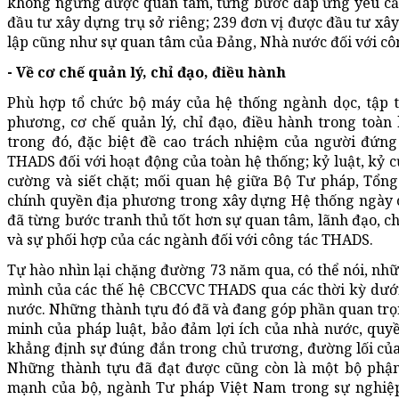
không ngừng được quan tâm, từng bước đáp ứng yêu cầ
đầu tư xây dựng trụ sở riêng; 239 đơn vị được đầu tư xâ
lập cũng như sự quan tâm của Đảng, Nhà nước đối với cô
- Về cơ chế quản lý, chỉ đạo, điều hành
Phù hợp tổ chức bộ máy của hệ thống ngành dọc, tập t
phương, cơ chế quản lý, chỉ đạo, điều hành trong toà
trong đó, đặc biệt đề cao trách nhiệm của người đứng
THADS đối với hoạt động của toàn hệ thống; kỷ luật, k
cường và siết chặt; mối quan hệ giữa Bộ Tư pháp, Tổng
chính quyền địa phương trong xây dựng Hệ thống ngày c
đã từng bước tranh thủ tốt hơn sự quan tâm, lãnh đạo, c
và sự phối hợp của các ngành đối với công tác THADS.
Tự hào nhìn lại chặng đường 73 năm qua, có thể nói, nhữ
mình của các thế hệ CBCCVC THADS qua các thời kỳ dưới
nước. Những thành tựu đó đã và đang góp phần quan trọn
minh của pháp luật, bảo đảm lợi ích của nhà nước, quyền
khẳng định sự đúng đắn trong chủ trương, đường lối củ
Những thành tựu đã đạt được cũng còn là một bộ phận
mạnh của bộ, ngành Tư pháp Việt Nam trong sự nghi