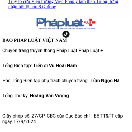
Truy tố cựu Viện trưởng Viện Pháp y tâm thần Trung ương
nhận hối lộ hơn 8 tỷ đồng
BÁO PHÁP LUẬT VIỆT NAM
Chuyên trang truyền thông Pháp Luật Pháp Luật +
Tổng Biên tập:
Tiến sĩ Vũ Hoài Nam
Phó Tổng Biên tập phụ trách chuyên trang:
Trần Ngọc Hà
Tổng Thư ký:
Hoàng Văn Vượng
Giấy phép số: 27/GP-CBC của Cục Báo chí - Bộ TT&TT cấp
ngày 17/9/2024