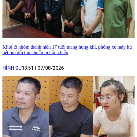
Khởi tố nhóm thanh niên 17 tuổi mang hung khí, phóng xe máy hú
hét tìm đối thủ chuẩn bị hỗn chiến
HÌNH SỰ
13:51
|
07/08/2026