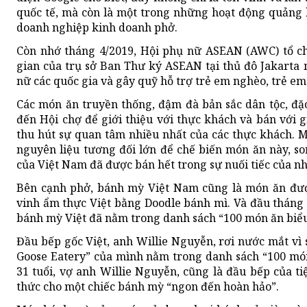
quốc tế, mà còn là một trong những hoạt động quảng bá
doanh nghiệp kinh doanh phở.
Còn nhớ tháng 4/2019, Hội phụ nữ ASEAN (AWC) tổ c
gian của trụ sở Ban Thư ký ASEAN tại thủ đô Jakarta 
nữ các quốc gia và gây quỹ hỗ trợ trẻ em nghèo, trẻ e
Các món ăn truyền thống, đậm đà bản sắc dân tộc, đặ
đến Hội chợ để giới thiệu với thực khách và bán với
thu hút sự quan tâm nhiều nhất của các thực khách. 
nguyên liệu tương đối lớn để chế biến món ăn này, s
của Việt Nam đã được bán hết trong sự nuối tiếc của n
Bên cạnh phở, bánh mỳ Việt Nam cũng là món ăn được
vinh ẩm thực Việt bằng Doodle bánh mì. Và đầu tháng 
bánh mỳ Việt đã nằm trong danh sách “100 món ăn biểu
Đầu bếp gốc Việt, anh Willie Nguyễn, rơi nước mắt vì
Goose Eatery” của mình nằm trong danh sách “100 món
31 tuổi, vợ anh Willie Nguyễn, cũng là đầu bếp của 
thức cho một chiếc bánh mỳ “ngon đến hoàn hảo”.