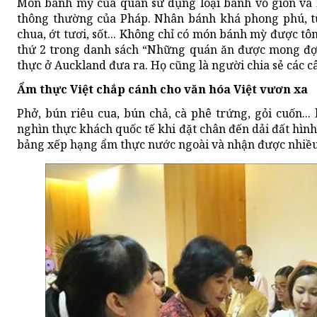
Món bánh mỳ của quán sử dụng loại bánh vỏ giòn và
thông thường của Pháp. Nhân bánh khá phong phú, từ 
chua, ớt tươi, sốt... Không chỉ có món bánh mỳ được tô
thứ 2 trong danh sách “Những quán ăn được mong đợi 
thực ở Auckland đưa ra. Họ cũng là người chia sẻ các 
Ẩm thực Việt chắp cánh cho văn hóa Việt vươn xa
Phở, bún riêu cua, bún chả, cà phê trứng, gỏi cuốn.
nghìn thực khách quốc tế khi đặt chân đến dải đất hìn
bảng xếp hạng ẩm thực nước ngoài và nhận được nhiều l