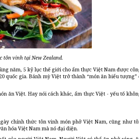
 tôn vinh tại New Zealand.
ùng năm, 5 kỷ lục thế giới cho ẩm thực Việt Nam được côn
0 quốc gia. Bánh mỳ Việt trở thành “món ăn biểu tượng” 
món ăn Việt. Hay nói cách khác, ẩm thực Việt - yếu tố khô
gày chính thức tôn vinh món phở Việt Nam, cũng như tô
ăn hóa Việt Nam mà nó đại diện.
ất của người Việt Nam. Người Việt có thể ăn phở sáng, ă