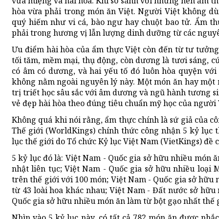
vừa miệng và hài hòa. Khi so sánh với những nền ẩm thự
hòa vừa phải trong món ăn Việt. Người Việt không d
quý hiếm như vi cá, bào ngư hay chuột bao tử. Ẩm t
phải trong hương vị lẫn lượng dinh dưỡng từ các nguyê
Ưu điểm hài hòa của ẩm thực Việt còn đến từ tư tưởng
tối tăm, mềm mại, thụ động, còn dương là tươi sáng, cứ
có âm có dương, và hai yếu tố đó luôn hòa quyện với 
không nằm ngoài nguyên lý này. Một món ăn hay một
trị triết học sâu sắc với âm dương và ngũ hành tương 
vẻ đẹp hài hòa theo đúng tiêu chuẩn mỹ học của người
Không quá khi nói rằng, ẩm thực chính là sứ giả của c
Thế giới (WorldKings) chính thức công nhận 5 kỷ lục 
lục thế giới do Tổ chức Kỷ lục Việt Nam (VietKings) đề
5 kỷ lục đó là: Việt Nam - Quốc gia sở hữu nhiều món 
nhật liên tục; Việt Nam - Quốc gia sở hữu nhiều loạ
trên thế giới với 100 món; Việt Nam - Quốc gia sở hữu
từ 43 loài hoa khác nhau; Việt Nam - Đất nước sở hữu 
Quốc gia sở hữu nhiều món ăn làm từ bột gạo nhất thế g
Nhìn vào 5 kỷ lục này, có tất cả 782 món ăn được nhắc