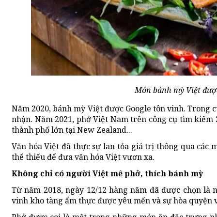
Món bánh mỳ Việt được
Năm 2020, bánh mỳ Việt được Google tôn vinh. Trong c
nhận. Năm 2021, phở Việt Nam trên công cụ tìm kiếm 2
thành phố lớn tại New Zealand...
Văn hóa Việt đã thực sự lan tỏa giá trị thông qua các 
thể thiếu để đưa văn hóa Việt vươn xa.
Không chỉ có người Việt mê phở, thích bánh mỳ
Từ năm 2018, ngày 12/12 hàng năm đã được chọn là n
vinh kho tàng ẩm thực được yêu mến và sự hòa quyện v
Phở được coi là một trong những món ăn đặc trưng nh