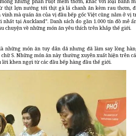
 mỏng nhưng phần ruột mềm thơm, khác với loại bánh m
thịt lợn nướng tới thịt gà lá chanh ăn kèm rau thơm, đ
n vinh mà quán ăn của vị đầu bếp gốc Việt cũng nằm ở vị t
nhất tại Auckland”. Danh sách do gần 1.000 tín đồ mê ẩ
câu chuyện về những món ăn yêu thích trên khắp thế giới.
.. là những món ăn tuy dân dã nhưng đã làm say lòng hàn
h chữ S. Những món ăn này thường xuyên xuất hiện trên cá
ời khen ngợi từ các đầu bếp hàng đầu thế giới.