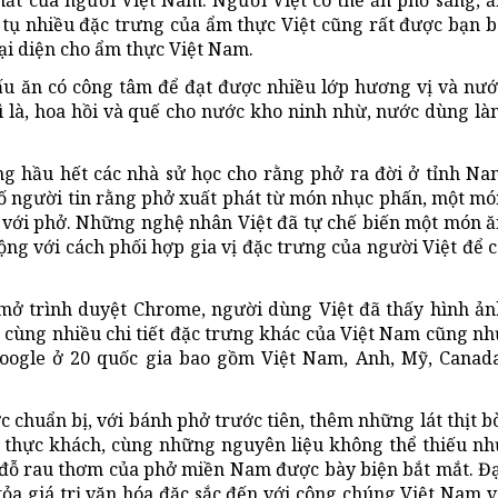
 tụ nhiều đặc trưng của ẩm thực Việt cũng rất được bạn b
đại diện cho ẩm thực Việt Nam.
ấu ăn có công tâm để đạt được nhiều lớp hương vị và nướ
ì là, hoa hồi và quế cho nước kho ninh nhừ, nước dùng là
g hầu hết các nhà sử học cho rằng phở ra đời ở tỉnh Na
số người tin rằng phở xuất phát từ món nhục phấn, một mó
 với phở. Những nghệ nhân Việt đã tự chế biến một món ă
ộng với cách phối hợp gia vị đặc trưng của người Việt để 
 mở trình duyệt Chrome, người dùng Việt đã thấy hình ản
 cùng nhiều chi tiết đặc trưng khác của Việt Nam cũng nh
oogle ở 20 quốc gia bao gồm Việt Nam, Anh, Mỹ, Canada
chuẩn bị, với bánh phở trước tiên, thêm những lát thịt b
 thực khách, cùng những nguyên liệu không thể thiếu nh
 đỗ rau thơm của phở miền Nam được bày biện bắt mắt. Đạ
 tỏa giá trị văn hóa đặc sắc đến với công chúng Việt Nam 