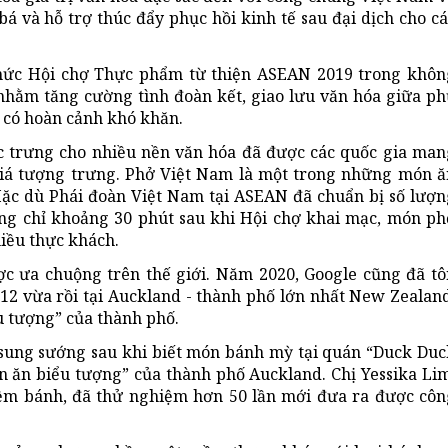
 và hỗ trợ thúc đẩy phục hồi kinh tế sau đại dịch cho cá
hức Hội chợ Thực phẩm từ thiện ASEAN 2019 trong khôn
nhằm tăng cường tình đoàn kết, giao lưu văn hóa giữa ph
m có hoàn cảnh khó khăn.
c trưng cho nhiều nền văn hóa đã được các quốc gia man
 giá tượng trưng. Phở Việt Nam là một trong những món ă
Mặc dù Phái đoàn Việt Nam tại ASEAN đã chuẩn bị số lượn
ong chỉ khoảng 30 phút sau khi Hội chợ khai mạc, món ph
hiều thực khách.
 ưa chuộng trên thế giới. Năm 2020, Google cũng đã tô
12 vừa rồi tại Auckland - thành phố lớn nhất New Zealand
 tượng” của thành phố.
 sung sướng sau khi biết món bánh mỳ tại quán “Duck Duc
 ăn biểu tượng” của thành phố Auckland. Chị Yessika Lim
tiệm bánh, đã thử nghiệm hơn 50 lần mới đưa ra được côn