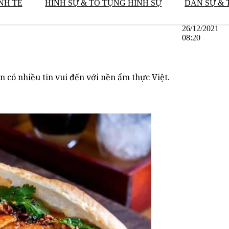
NH TẾ
HÌNH SỰ & TỐ TỤNG HÌNH SỰ
DÂN SỰ & 
26/12/2021
08:20
n có nhiều tin vui đến với nền ẩm thực Việt.