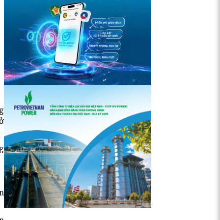
g
ở
ng
n
n