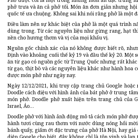
phở trưa và ăn cả phở tối. Món ăn đơn giản nhưng hội
quốc tế ưa chuộng. Không sai khi nói rằng phở là một 
Điều làm nên sự khác biệt của phở là một quá trình n
dùng trong. Từ các nguyên liệu như gừng rang, hạt th
nền cho hương thơm và vị của mọi khẩu vị.
Nguồn gốc chính xác của nó không được biết rõ, nhưn
Định vào khoảng cuối thế kỷ 19 và đầu thế kỷ 20. Một 
ăn từ gạo có nguồn gốc từ Trung Quốc nhưng rất khác
từ gạo, thịt bò và các nguyên liệu khác như hành hoa c
được món phở như ngày nay.
Ngày 12/12/2021, khi truy cập trang chủ Google hoặc
Doodle cách điệu với hình ảnh của bát phở ở trung tâm
món phở. Doodle phở xuất hiện trên trang chủ của G
Israel, Áo…
Doodle phở với hình ảnh động mô tả cách món phở được 
hành tươi cùng rau thơm với nước dùng nóng hổi mời
bánh quẩy, giấm ớt đặc trưng của phở Hà Nội, hay giá
diện Google cho biết, đây không chỉ là tôn vinh và lan