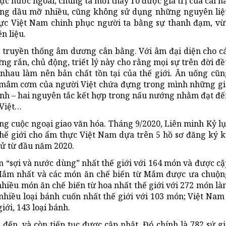
c nước ngoài, chúng ta mới thấy rõ được giá trị của cái h
ùng dầu mỡ nhiều, cũng không sử dụng những nguyên liệ
hực Việt Nam chinh phục người ta bằng sự thanh đạm, vừ
n liệu.
 truyền thống âm dương cân bằng. Với âm đại diện cho cá
ng rắn, chủ động, triết lý này cho rằng mọi sự trên đời đ
nhau làm nên bản chất tồn tại của thế giới. Ăn uống cũn
 mâm cơm của người Việt chứa đựng trong mình những gi
sinh – hai nguyên tắc kết hợp trong nấu nướng nhằm đạt đ
 Việt…
ông cuộc ngoại giao văn hóa. Tháng 9/2020, Liên minh Kỷ l
thế giới cho ẩm thực Việt Nam dựa trên 5 hồ sơ đăng ký k
 cử từ đầu năm 2020.
ăn “sợi và nước dùng” nhất thế giới với 164 món và được c
i Mắm nhất và các món ăn chế biến từ Mắm được ưa chuộn
 nhiều món ăn chế biến từ hoa nhất thế giới với 272 món l
nhiều loại bánh cuốn nhất thế giới với 103 món; Việt Nam
iới, 143 loại bánh.
 đến, và còn tiếp tục được cập nhật. Đó chính là 782 sứ g