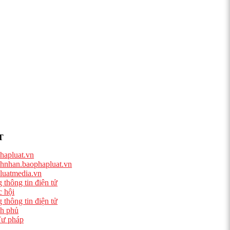
T
hapluat.vn
hnhan.baophapluat.vn
luatmedia.vn
 thông tin điện tử
 hội
 thông tin điện tử
h phủ
ư pháp