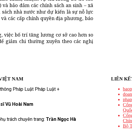
) và bảo đảm các chính sách an sinh – xã
n sách nhà nước như dự kiến là sự nỗ lực
h và các cấp chính quyền địa phương, báo
, việc bố trí tăng lương cơ sở cao hơn so
để giảm chi thường xuyên theo các nghị
VIỆT NAM
LIÊN KẾ
 thông Pháp Luật Pháp Luật +
baop
doan
phap
 sĩ Vũ Hoài Nam
Cổng
Quốc
Cổng
hụ trách chuyên trang:
Trần Ngọc Hà
Chín
Bộ T