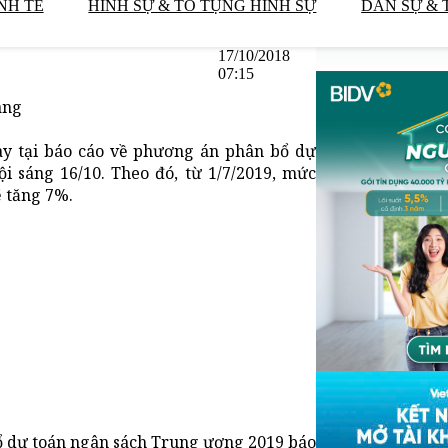
NH TẾ
HÌNH SỰ & TỐ TỤNG HÌNH SỰ
DÂN SỰ & 
17/10/2018
07:15
áng
ày tại báo cáo về phương án phân bổ dự
 sáng 16/10. Theo đó, từ 1/7/2019, mức
ẽ tăng 7%.
ổ dự toán ngân sách Trung ương 2019 báo