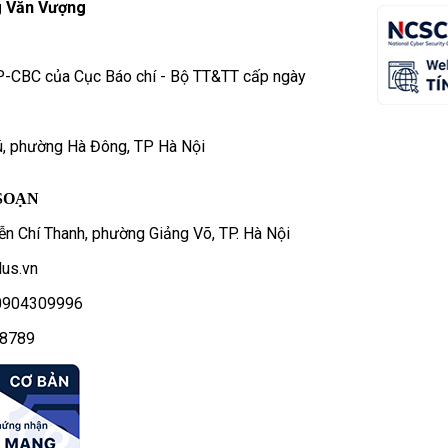
 Văn Vượng
P-CBC của Cục Báo chí - Bộ TT&TT cấp ngày
ú, phường Hà Đông, TP Hà Nội
SOẠN
n Chí Thanh, phường Giảng Võ, TP. Hà Nội
us.vn
- 0904309996
78789