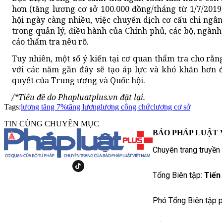
hơn (tăng lương cơ sở 100.000 đồng/tháng từ 1/7/2019
hội ngày càng nhiều, việc chuyển dịch cơ cấu chi ngâ
trong quản lý, điều hành của Chính phủ, các bộ, ngàn
cáo thẩm tra nêu rõ.
Tuy nhiên, một số ý kiến tại cơ quan thẩm tra cho rằng
với các năm gần đây sẽ tạo áp lực và khó khăn hơn 
quyết của Trung ương và Quốc hội.
/*Tiêu đề do Phapluatplus.vn đặt lại.
Tags:
lương tăng 7%
tăng lương
lương công chức
lương cơ sở
TIN CÙNG CHUYÊN MỤC
BÁO PHÁP LUẬT 
Chuyên trang truyền
Tổng Biên tập:
Tiến
Phó Tổng Biên tập p