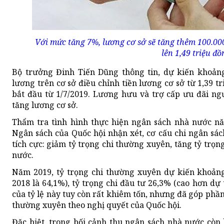
Với mức tăng 7%, lương cơ sở sẽ tăng thêm 100.00
lên 1,49 triệu đồ
Bộ trưởng Đinh Tiến Dũng thông tin, dự kiến khoảng
lương trên cơ sở điều chỉnh tiền lương cơ sở từ 1,39 t
bắt đầu từ 1/7/2019. Lương hưu và trợ cấp ưu đãi n
tăng lương cơ sở.
Thẩm tra tình hình thực hiện ngân sách nhà nước nă
Ngân sách của Quốc hội nhận xét, cơ cấu chi ngân sác
tích cực: giảm tỷ trọng chi thường xuyên, tăng tỷ trọn
nước.
Năm 2019, tỷ trọng chi thường xuyên dự kiến khoản
2018 là 64,1%), tỷ trọng chi đầu tư 26,3% (cao hơn dự
của tỷ lệ này tuy còn rất khiêm tốn, nhưng đã góp phần
thường xuyên theo nghị quyết của Quốc hội.
Đặc biệt, trong bối cảnh thu ngân sách nhà nước còn 