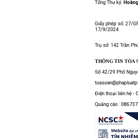
Tổng Thư ký:
Hoàng
Giấy phép số: 27/G
17/9/2024
Trụ sở: 142 Trần Ph
THÔNG TIN TÒA 
Số 42/29 Phố Nguyễ
toasoan@phapluatpl
Điện thoại liên hệ 
Quảng cáo : 08673