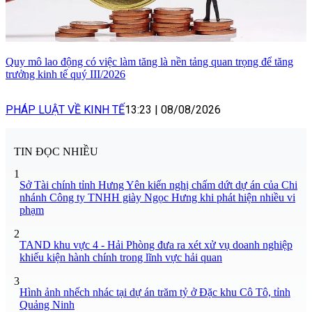
Quy mô lao động có việc làm tăng là nền tảng quan trọng để tăng
trưởng kinh tế quý III/2026
PHÁP LUẬT VỀ KINH TẾ
13:23
|
08/08/2026
TIN ĐỌC NHIỀU
1
Sở Tài chính tỉnh Hưng Yên kiến nghị chấm dứt dự án của Chi
nhánh Công ty TNHH giày Ngọc Hưng khi phát hiện nhiều vi
phạm
2
TAND khu vực 4 - Hải Phòng đưa ra xét xử vụ doanh nghiệp
khiếu kiện hành chính trong lĩnh vực hải quan
3
Hình ảnh nhếch nhác tại dự án trăm tỷ ở Đặc khu Cô Tô, tỉnh
Quảng Ninh