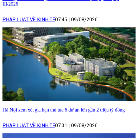
III/2026
PHÁP LUẬT VỀ KINH TẾ
07:45
|
09/08/2026
Hà Nội xem xét gia hạn thủ tục 6 dự án lớn gần 2 triệu tỷ đồng
PHÁP LUẬT VỀ KINH TẾ
07:31
|
09/08/2026