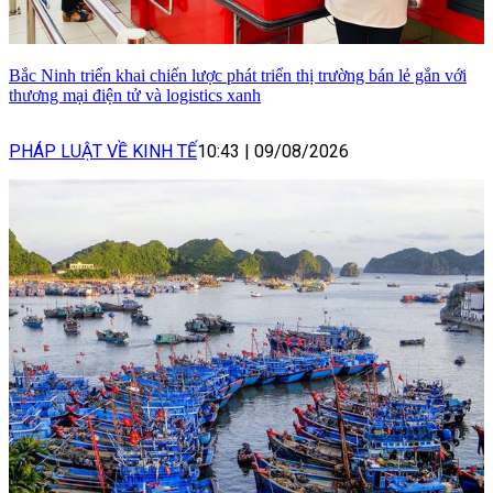
Bắc Ninh triển khai chiến lược phát triển thị trường bán lẻ gắn với
thương mại điện tử và logistics xanh
PHÁP LUẬT VỀ KINH TẾ
10:43
|
09/08/2026