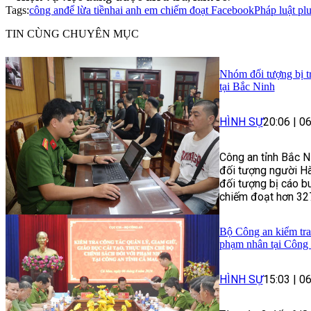
Tags:
công an
để lừa tiền
hai anh em chiếm đoạt Facebook
Pháp luật pl
TIN CÙNG CHUYÊN MỤC
Nhóm đối tượng bị tr
tại Bắc Ninh
HÌNH SỰ
20:06
|
06
Công an tỉnh Bắc N
đối tượng người Hàn
đối tượng bị cáo b
chiếm đoạt hơn 327
Bộ Công an kiểm tra 
phạm nhân tại Công 
HÌNH SỰ
15:03
|
06