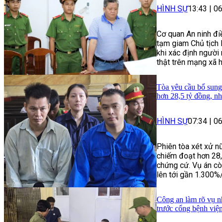
HÌNH SỰ
13:43
|
06
Cơ quan An ninh đi
tạm giam Chủ tịch 
khi xác định người 
thật trên mạng xã h
Tòa yêu cầu bổ sung
hơn 28,5 tỷ đồng, n
HÌNH SỰ
07:34
|
06
Phiên tòa xét xử n
chiếm đoạt hơn 28
chứng cứ. Vụ án còn
lên tới gần 1.300%
Công an làm rõ vụ nh
trước cổng bệnh vi