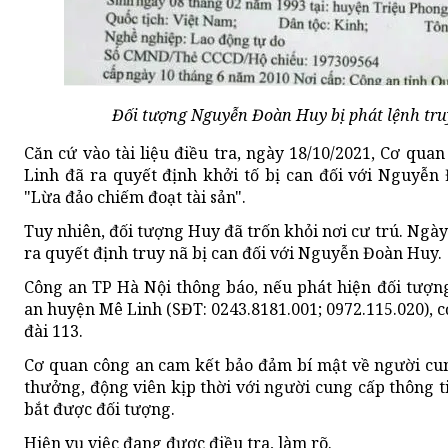
Đối tượng Nguyễn Đoàn Huy bị phát lệnh truy
Căn cứ vào tài liệu điều tra, ngày 18/10/2021, Cơ qua
Linh đã ra quyết định khởi tố bị can đối với Nguyễ
"Lừa đảo chiếm đoạt tài sản".
Tuy nhiên, đối tượng Huy đã trốn khỏi nơi cư trú. Ngà
ra quyết định truy nã bị can đối với Nguyễn Đoàn Huy.
Công an TP Hà Nội thông báo, nếu phát hiện đối tượn
an huyện Mê Linh (SĐT: 0243.8181.001; 0972.115.020), 
đài 113.
Cơ quan công an cam kết bảo đảm bí mật về người cun
thưởng, động viên kịp thời với người cung cấp thông ti
bắt được đối tượng.
Hiện vụ việc đang được điều tra, làm rõ.