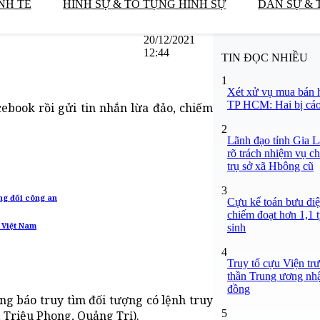
NH TẾ
HÌNH SỰ & TỐ TỤNG HÌNH SỰ
DÂN SỰ & 
20/12/2021
12:44
TIN ĐỌC NHIỀU
1
Xét xử vụ mua bán 
TP HCM: Hai bị cáo 
ebook rồi gửi tin nhắn lừa đảo, chiếm
2
Lãnh đạo tỉnh Gia L
rõ trách nhiệm vụ ch
trụ sở xã Hbông cũ
3
ng đối công an
Cựu kế toán bưu điệ
chiếm đoạt hơn 1,1 t
 Việt Nam
sinh
4
Truy tố cựu Viện tr
thần Trung ương nhậ
đồng
ng báo truy tìm đối tượng có lệnh truy
5
 Triệu Phong, Quảng Trị).