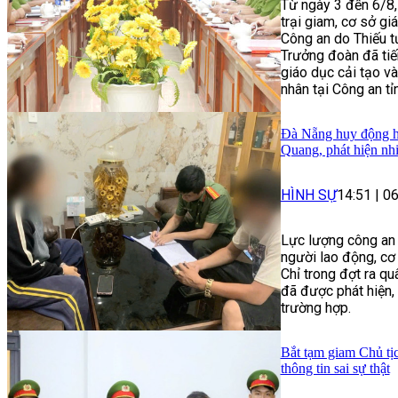
Từ ngày 3 đến 6/8,
trại giam, cơ sở g
Công an do Thiếu 
Trưởng đoàn đã tiến
giáo dục cải tạo và
nhân tại Công an tỉ
Đà Nẵng huy động hơ
Quang, phát hiện nh
HÌNH SỰ
14:51
|
06
Lực lượng công an 
người lao động, cơ 
Chỉ trong đợt ra qu
đã được phát hiện, 
trường hợp.
Bắt tạm giam Chủ tị
thông tin sai sự thật