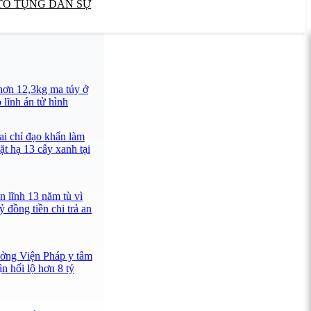
TỐ TỤNG DÂN SỰ
hơn 12,3kg ma túy ở
lĩnh án tử hình
ai chỉ đạo khẩn làm
ặt hạ 13 cây xanh tại
n lĩnh 13 năm tù vì
ỷ đồng tiền chi trả an
ưởng Viện Pháp y tâm
n hối lộ hơn 8 tỷ