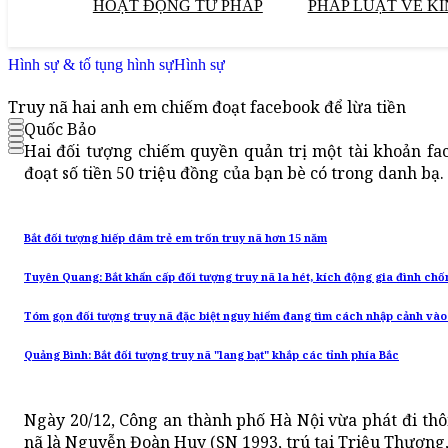
HOẠT ĐỘNG TƯ PHÁP
PHÁP LUẬT VỀ KI
Hình sự & tố tụng hình sự
Hình sự
Truy nã hai anh em chiếm đoạt facebook để lừa tiền
Quốc Bảo
Hai đối tượng chiếm quyền quản trị một tài khoản fac
đoạt số tiền 50 triệu đồng của bạn bè có trong danh bạ.
Bắt đối tượng hiếp dâm trẻ em trốn truy nã hơn 15 năm
Tuyên Quang: Bắt khẩn cấp đối tượng truy nã la hét, kích động gia đình chố
Tóm gọn đối tượng truy nã đặc biệt nguy hiểm đang tìm cách nhập cảnh vào
Quảng Bình: Bắt đối tượng truy nã "lang bạt" khắp các tỉnh phía Bắc
Ngày 20/12, Công an thành phố Hà Nội vừa phát đi thô
nã là Nguyễn Đoàn Huy (SN 1993, trú tại Triệu Thượng,