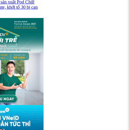
 sản xuất Pod Chill
e, khởi tố 30 bị can