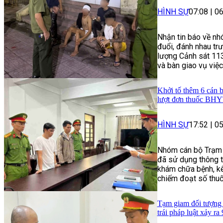
HÌNH SỰ
07:08
|
06
Nhận tin báo về nhó
đuổi, đánh nhau tr
lượng Cảnh sát 113
và bàn giao vụ việc
Khởi tố thêm 6 cán b
lượt đơn thuốc BH
HÌNH SỰ
17:52
|
05
Nhóm cán bộ Trạm 
đã sử dụng thông t
khám chữa bệnh, kê
chiếm đoạt số thuốc
Tạm giam đối tượng l
trái pháp luật xảy ra