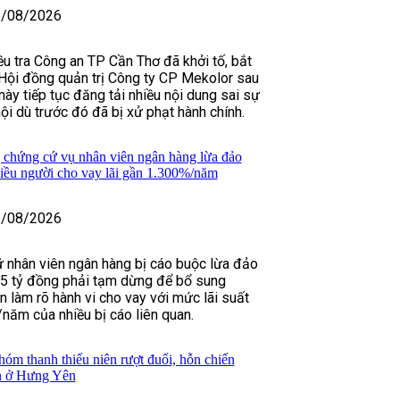
/08/2026
ều tra Công an TP Cần Thơ đã khởi tố, bắt
Hội đồng quản trị Công ty CP Mekolor sau
này tiếp tục đăng tải nhiều nội dung sai sự
ội dù trước đó đã bị xử phạt hành chính.
 chứng cứ vụ nhân viên ngân hàng lừa đảo
hiều người cho vay lãi gần 1.300%/năm
/08/2026
ữ nhân viên ngân hàng bị cáo buộc lừa đảo
,5 tỷ đồng phải tạm dừng để bổ sung
 làm rõ hành vi cho vay với mức lãi suất
/năm của nhiều bị cáo liên quan.
óm thanh thiếu niên rượt đuổi, hỗn chiến
ện ở Hưng Yên