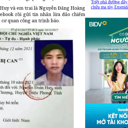
Triệt phá đường dây
chứa ma túy Etomidat
 Huy và em trai là Nguyễn Đăng Hoàng
ebook rồi gửi tin nhắn lừa đảo chiếm
n cơ quan công an trình báo.