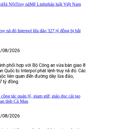
us
Hà Nội
Truy nã
Mê Linh
pháp luật Việt Nam
uy nã đỏ Interpol lừa đảo 327 tỷ đồng bị bắt
/08/2026
inh phối hợp với Bộ Công an vừa bàn giao 8
 Quốc bị Interpol phát lệnh truy nã đỏ. Các
uộc liên quan đến đường dây lừa đảo,
 tỷ đồng.
công tác quản lý, giam giữ, giáo dục cải tạo
an tỉnh Cà Mau
/08/2026