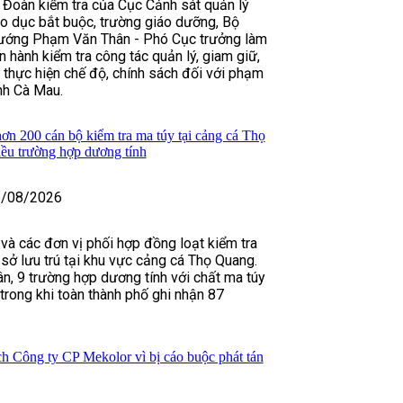
 Đoàn kiểm tra của Cục Cảnh sát quản lý
iáo dục bắt buộc, trường giáo dưỡng, Bộ
tướng Phạm Văn Thân - Phó Cục trưởng làm
 hành kiểm tra công tác quản lý, giam giữ,
 thực hiện chế độ, chính sách đối với phạm
nh Cà Mau.
n 200 cán bộ kiểm tra ma túy tại cảng cá Thọ
iều trường hợp dương tính
/08/2026
và các đơn vị phối hợp đồng loạt kiểm tra
sở lưu trú tại khu vực cảng cá Thọ Quang.
ân, 9 trường hợp dương tính với chất ma túy
trong khi toàn thành phố ghi nhận 87
ch Công ty CP Mekolor vì bị cáo buộc phát tán