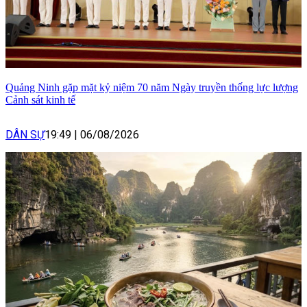
Quảng Ninh gặp mặt kỷ niệm 70 năm Ngày truyền thống lực lượng
Cảnh sát kinh tế
DÂN SỰ
19:49
|
06/08/2026