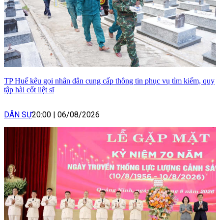
TP Huế kêu gọi nhân dân cung cấp thông tin phục vụ tìm kiếm, quy
tập hài cốt liệt sĩ
DÂN SỰ
20:00
|
06/08/2026