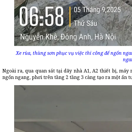
Xe rùa, thùng sơn phục vụ việc thi công để ngổn nga
ngan
Ngoài ra, qua quan sát tại dãy nhà A1, A2 thiết bị, máy
ngổn ngang, phơi trên tầng 2 tầng 3 càng tạo ra một ấn