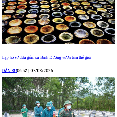
Lập hồ sơ đưa gốm sứ Bình Dương vươn tầm thế giới
DÂN SỰ
06:52
|
07/08/2026