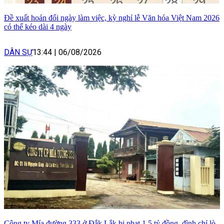
Đề xuất hoán đổi ngày làm việc, kỳ nghỉ lễ Văn hóa Việt Nam 2026
có thể kéo dài 4 ngày
DÂN SỰ
13:44
|
06/08/2026
Công ty Mía đường 333 ở Đắk Lắk bị phạt 1,5 tỷ đồng, đình chỉ lò