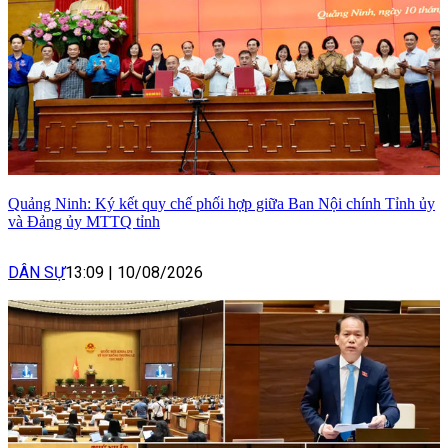
Quảng Ninh: Ký kết quy chế phối hợp giữa Ban Nội chính Tỉnh ủy
và Đảng ủy MTTQ tỉnh
DÂN SỰ
13:09
|
10/08/2026