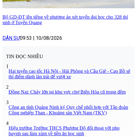
Bộ GD-ĐT lên tiếng về phương án xét tuyển đại học cho 328 thí
sinh ở Tuyên Quang
DÂN SỰ
09:53
|
10/08/2026
TIN ĐỌC NHIỀU
1
Hai tuyến cao tốc Hà Nội - Hải Phòng và Cầu Giẽ - Cao Bồ sẽ
thí điểm dành làn trái để vượt xe
2
Đồng Nai: Cháy lớn tại khu vực chợ Biên Hòa cũ trong đêm
3
Công an tỉnh Quảng Ninh ký Quy chế phối hợp với Tập đoàn
Công nghiệp Than - Khoáng sản Việt Nam (TKV)
4
Hiệu trưởng Trường THCS Phương Độ đối thoại với phụ
huynh sau lùm xùm về tiền ăn học sinh