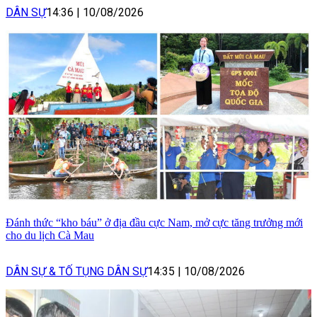
DÂN SỰ
14:36
|
10/08/2026
Đánh thức “kho báu” ở địa đầu cực Nam, mở cực tăng trưởng mới
cho du lịch Cà Mau
DÂN SỰ & TỐ TỤNG DÂN SỰ
14:35
|
10/08/2026