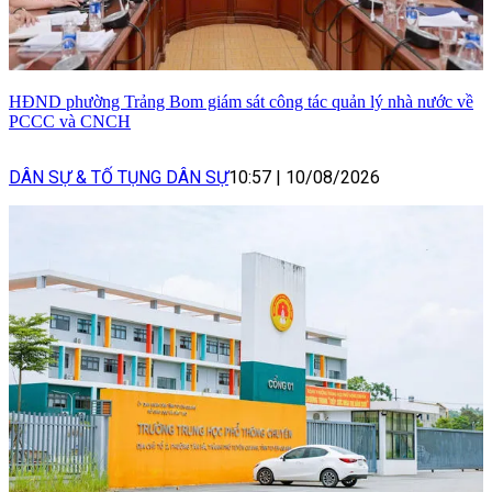
HĐND phường Trảng Bom giám sát công tác quản lý nhà nước về
PCCC và CNCH
DÂN SỰ & TỐ TỤNG DÂN SỰ
10:57
|
10/08/2026