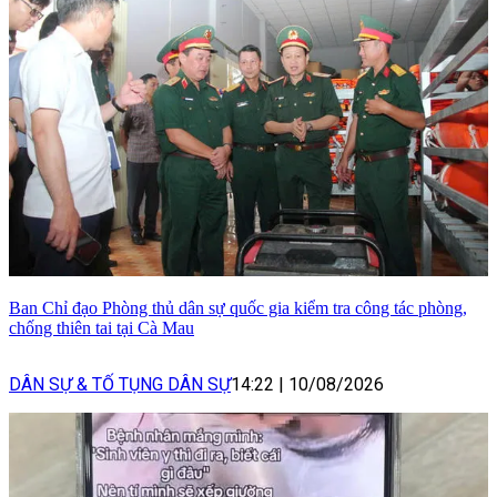
Ban Chỉ đạo Phòng thủ dân sự quốc gia kiểm tra công tác phòng,
chống thiên tai tại Cà Mau
DÂN SỰ & TỐ TỤNG DÂN SỰ
14:22
|
10/08/2026