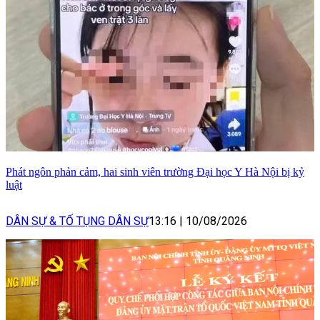
Phát ngôn phản cảm, hai sinh viên trường Đại học Y Hà Nội bị kỷ
luật
DÂN SỰ & TỐ TỤNG DÂN SỰ
13:16
|
10/08/2026