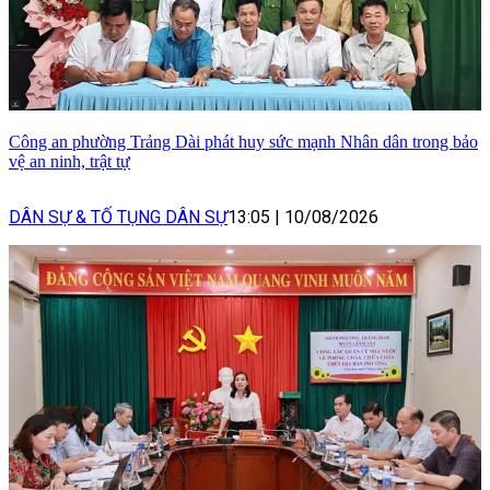
Công an phường Trảng Dài phát huy sức mạnh Nhân dân trong bảo
vệ an ninh, trật tự
DÂN SỰ & TỐ TỤNG DÂN SỰ
13:05
|
10/08/2026