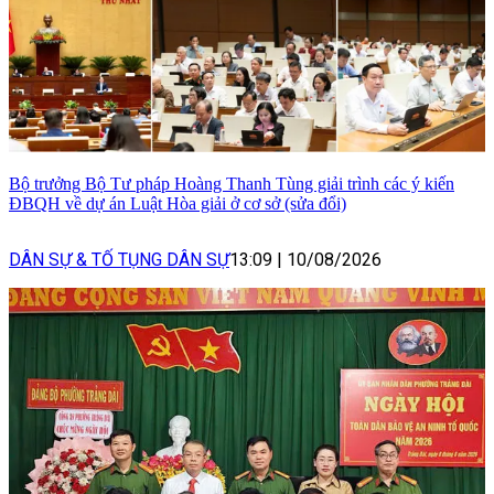
Bộ trưởng Bộ Tư pháp Hoàng Thanh Tùng giải trình các ý kiến
ĐBQH về dự án Luật Hòa giải ở cơ sở (sửa đổi)
DÂN SỰ & TỐ TỤNG DÂN SỰ
13:09
|
10/08/2026