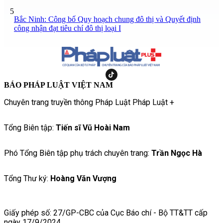
5
Bắc Ninh: Công bố Quy hoạch chung đô thị và Quyết định
công nhận đạt tiêu chí đô thị loại I
BÁO PHÁP LUẬT VIỆT NAM
Chuyên trang truyền thông Pháp Luật Pháp Luật +
Tổng Biên tập:
Tiến sĩ Vũ Hoài Nam
Phó Tổng Biên tập phụ trách chuyên trang:
Trần Ngọc Hà
Tổng Thư ký:
Hoàng Văn Vượng
Giấy phép số: 27/GP-CBC của Cục Báo chí - Bộ TT&TT cấp
ngày 17/9/2024