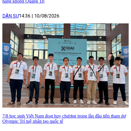
hàng không Quảng Trị
DÂN SỰ
14:36
|
10/08/2026
7/8 học sinh Việt Nam đoạt huy chương trong lần đầu tiên tham dự
Olympic Trí tuệ nhân tạo quốc tế