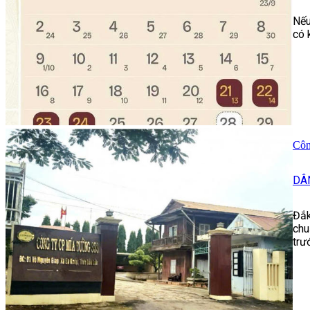
Nếu
có 
Côn
DÂ
Đắk
chu
trư