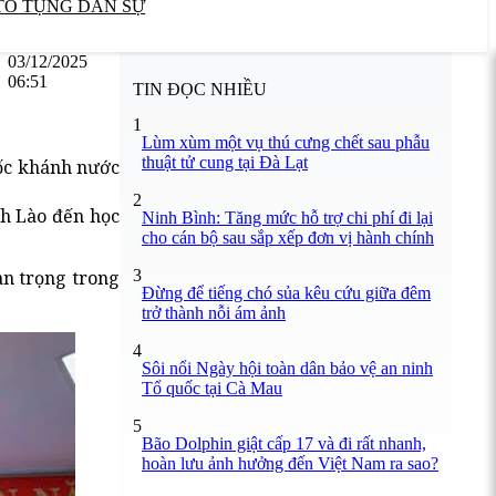
TỐ TỤNG DÂN SỰ
03/12/2025
06:51
TIN ĐỌC NHIỀU
1
Lùm xùm một vụ thú cưng chết sau phẫu
thuật tử cung tại Đà Lạt
uốc khánh nước
2
nh Lào đến học
Ninh Bình: Tăng mức hỗ trợ chi phí đi lại
cho cán bộ sau sắp xếp đơn vị hành chính
3
an trọng trong
Đừng để tiếng chó sủa kêu cứu giữa đêm
trở thành nỗi ám ảnh
4
Sôi nổi Ngày hội toàn dân bảo vệ an ninh
Tổ quốc tại Cà Mau
5
Bão Dolphin giật cấp 17 và đi rất nhanh,
hoàn lưu ảnh hưởng đến Việt Nam ra sao?