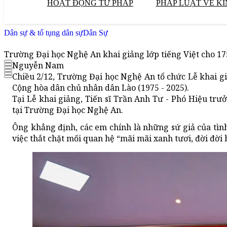
HOẠT ĐỘNG TƯ PHÁP
PHÁP LUẬT VỀ KI
Dân sự & tố tụng dân sự
Dân Sự
Trường Đại học Nghệ An khai giảng lớp tiếng Việt cho 17
Nguyễn Nam
Chiều 2/12, Trường Đại học Nghệ An tổ chức Lễ khai g
Cộng hòa dân chủ nhân dân Lào (1975 - 2025).
Tại Lễ khai giảng, Tiến sĩ Trần Anh Tư - Phó Hiệu tr
tại Trường Đại học Nghệ An.
Ông khẳng định, các em chính là những sứ giả của tình
việc thắt chặt mối quan hệ “mãi mãi xanh tươi, đời đời