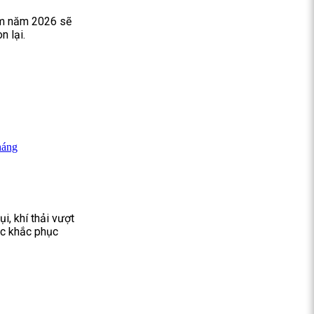
am năm 2026 sẽ
n lại.
háng
i, khí thải vượt
ộc khắc phục