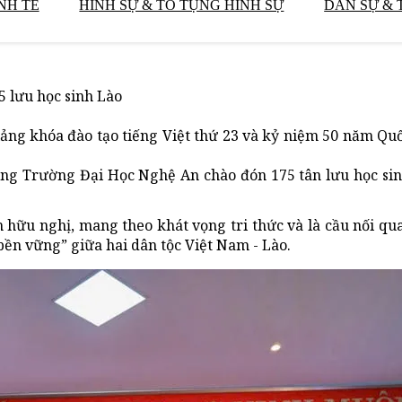
NH TẾ
HÌNH SỰ & TỐ TỤNG HÌNH SỰ
DÂN SỰ & 
5 lưu học sinh Lào
iảng khóa đào tạo tiếng Việt thứ 23 và kỷ niệm 50 năm Q
ưởng Trường Đại Học Nghệ An chào đón 175 tân lưu học si
 hữu nghị, mang theo khát vọng tri thức và là cầu nối qu
 bền vững” giữa hai dân tộc Việt Nam - Lào.