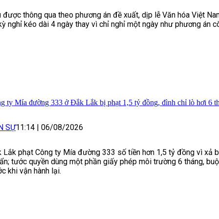
 được thông qua theo phương án đề xuất, dịp lễ Văn hóa Việt N
kỳ nghỉ kéo dài 4 ngày thay vì chỉ nghỉ một ngày như phương án cò
g ty Mía đường 333 ở Đắk Lắk bị phạt 1,5 tỷ đồng, đình chỉ lò hơi 6 t
N SỰ
11:14
|
06/08/2026
 Lắk phạt Công ty Mía đường 333 số tiền hơn 1,5 tỷ đồng vì xả bụ
ẩn; tước quyền dùng một phần giấy phép môi trường 6 tháng, bu
ớc khi vận hành lại.