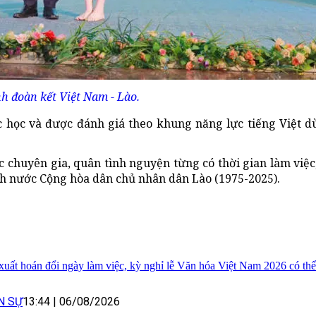
h đoàn kết Việt Nam - Lào.
c học và được đánh giá theo khung năng lực tiếng Việt 
ác chuyên gia, quân tình nguyện từng có thời gian làm việc
h nước Cộng hòa dân chủ nhân dân Lào (1975-2025).
xuất hoán đổi ngày làm việc, kỳ nghỉ lễ Văn hóa Việt Nam 2026 có thể
N SỰ
13:44
|
06/08/2026