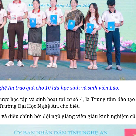
hệ An trao quà cho 10 lưu học sinh và sinh viên Lào.
ược học tập và sinh hoạt tại cơ sở 4, là Trung tâm đào tạo 
Trường Đại Học Nghệ An, cho biết.
 và điều chỉnh bởi đội ngũ giảng viên giàu kinh nghiệm củ