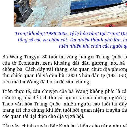
Trong khoảng 1986-2005, tỷ lệ hỏa táng tại Trung Q
tổng số các vụ chôn cất. Tại nhiều thành phố lớn, h
hiển nhiên khi chôn cất người q
Bà Wang Tingyu, 80 tuổi tại vùng Jiangxi-Trung Quốc b
của tờ Economist xem khoảng đất đầu giường, nơi bà 
chồng bà. Cách đây vài tháng, các quan chức địa phươn
thu chiếc quan tài và đền bù 1.000 Nhân dân tệ (145 USD
tiền mà bà Wang đã bỏ ra để sắm chúng.
Trên thực tế, câu chuyện của bà Wang không phải là cá
cửa từng nhà để tịch thu các quan tài mà những người gi
Theo văn hóa Trung Quốc, nhiều người cao tuổi tại đây
trang trí cho chúng khi lớn tuổi bởi quan niệm truyền t
các quan tài đại diện cho địa vị xã hội.
Dẫu vậy, chính quyền Bắc Kinh lại không cho rằng như vậ