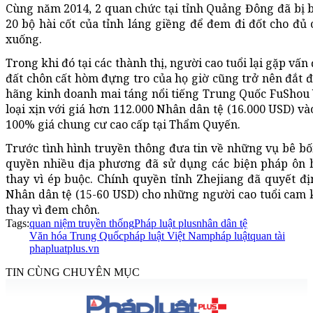
Cùng năm 2014, 2 quan chức tại tỉnh Quảng Đông đã bị b
20 bộ hài cốt của tỉnh láng giềng để đem đi đốt cho đủ 
xuống.
Trong khi đó tại các thành thị, người cao tuổi lại gặp vấ
đất chôn cất hòm đựng tro của họ giờ cũng trở nên đắt 
hãng kinh doanh mai táng nổi tiếng Trung Quốc FuShou 
loại xịn với giá hơn 112.000 Nhân dân tệ (16.000 USD) v
100% giá chung cư cao cấp tại Thẩm Quyến.
Trước tình hình truyền thông đưa tin về những vụ bê bối
quyền nhiều địa phương đã sử dụng các biện pháp ôn 
thay vì ép buộc. Chính quyền tỉnh Zhejiang đã quyết đ
Nhân dân tệ (15-60 USD) cho những người cao tuổi cam kế
thay vì đem chôn.
Tags:
quan niệm truyền thống
Pháp luật plus
nhân dân tệ
Văn hóa Trung Quốc
pháp luật Việt Nam
pháp luật
quan tài
phapluatplus.vn
TIN CÙNG CHUYÊN MỤC