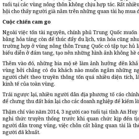
tuổi tại các vùng nông thôn không chịu hợp tác. Rất nhiề
hội cho thấy người già nằm trên những quan tài họ mua đ
Cuộc chiến cam go
Ngoài việc tốn tài nguyên, chính phủ Trung Quốc muốn 
bằng hỏa táng còn để thúc đẩy du lịch, văn hóa cũng như
trường hợp ở vùng nông thôn Trung Quốc có tập tục hủ l
biểu diễn ở đám tang, tạo nên những hình ảnh không hề 
Thêm vào đó, những bia mộ sẽ làm ảnh hưởng đến khả n
vùng bởi chẳng có du khách nào muốn ngắm những ngô
người chết theo truyền thông tốn quá nhiều diện tích, 
kinh tế của toàn vùng.
Trái ngược lại, nhiều người dân địa phương tố cáo chín
để chưng thu đất bán lại cho các doanh nghiệp để kiếm lờ
Thậm chí vào năm 2014, 3 người cao tuổi tại tỉnh An Huy 
nghi thức truyền thống trước khi quan chức kịp đến tịc
người dân trong vùng, việc chôn cất bằng quan tài là th
người đã khuất.