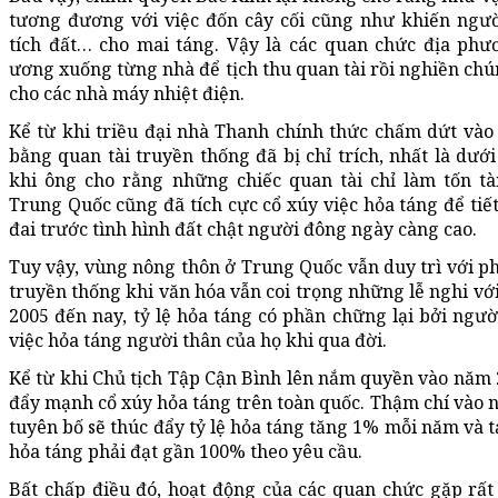
tương đương với việc đốn cây cối cũng như khiến người
tích đất… cho mai táng. Vậy là các quan chức địa phươ
ương xuống từng nhà để tịch thu quan tài rồi nghiền chú
cho các nhà máy nhiệt điện.
Kể từ khi triều đại nhà Thanh chính thức chấm dứt vào
bằng quan tài truyền thống đã bị chỉ trích, nhất là dướ
khi ông cho rằng những chiếc quan tài chỉ làm tốn t
Trung Quốc cũng đã tích cực cổ xúy việc hỏa táng để tiế
đai trước tình hình đất chật người đông ngày càng cao.
Tuy vậy, vùng nông thôn ở Trung Quốc vẫn duy trì với ph
truyền thống khi văn hóa vẫn coi trọng những lễ nghi vớ
2005 đến nay, tỷ lệ hỏa táng có phần chững lại bởi ngư
việc hỏa táng người thân của họ khi qua đời.
Kể từ khi Chủ tịch Tập Cận Bình lên nắm quyền vào năm 2
đẩy mạnh cổ xúy hỏa táng trên toàn quốc. Thậm chí vào 
tuyên bố sẽ thúc đẩy tỷ lệ hỏa táng tăng 1% mỗi năm và t
hỏa táng phải đạt gần 100% theo yêu cầu.
Bất chấp điều đó, hoạt động của các quan chức gặp rất